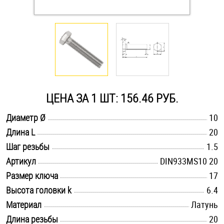
Оснастка и аксессуары для яхт
Пробки
Саморезы и шурупы
ЦЕНА ЗА 1 ШТ: 156.46 РУБ.
Стопорные кольца
.............................................................................................................
Диаметр Ø
10
.............................................................................................................
Длина L
20
.............................................................................................................
Такелаж
Шаг резьбы
1.5
.............................................................................................................
Артикул
DIN933MS10 20
Хомуты
.............................................................................................................
Размер ключа
17
.............................................................................................................
Высота головки k
6.4
Шайбы
.............................................................................................................
Материал
Латунь
Шпильки
.............................................................................................................
Длина резьбы
20