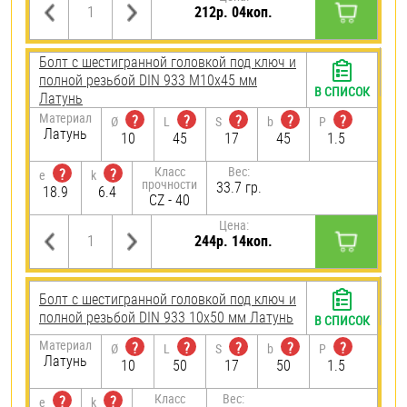
212р. 04коп.
Болт с шестигранной головкой под ключ и
полной резьбой DIN 933 М10х45 мм
В СПИСОК
Латунь
Материал
?
?
?
?
?
Ø
L
S
b
P
Латунь
10
45
17
45
1.5
Класс
Вес:
?
?
e
k
прочности
33.7 гр.
18.9
6.4
CZ - 40
Цена:
244р. 14коп.
Болт с шестигранной головкой под ключ и
полной резьбой DIN 933 10х50 мм Латунь
В СПИСОК
Материал
?
?
?
?
?
Ø
L
S
b
P
Латунь
10
50
17
50
1.5
Класс
Вес:
?
?
e
k