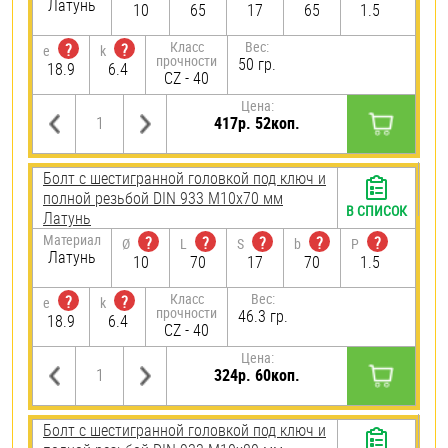
Латунь
10
65
17
65
1.5
Класс
Вес:
?
?
e
k
прочности
50 гр.
18.9
6.4
CZ - 40
Цена:
417р. 52коп.
Болт с шестигранной головкой под ключ и
полной резьбой DIN 933 М10х70 мм
В СПИСОК
Латунь
Материал
?
?
?
?
?
Ø
L
S
b
P
Латунь
10
70
17
70
1.5
Класс
Вес:
?
?
e
k
прочности
46.3 гр.
18.9
6.4
CZ - 40
Цена:
324р. 60коп.
Болт с шестигранной головкой под ключ и