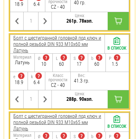
прочности
40 гр.
18.9
6.4
CZ - 40
Цена:
261р. 78коп.
Болт с шестигранной головкой под ключ и
полной резьбой DIN 933 М10х60 мм
В СПИСОК
Латунь
Материал
?
?
?
?
?
Ø
L
S
b
P
Латунь
10
60
17
60
1.5
Класс
Вес:
?
?
e
k
прочности
41.3 гр.
18.9
6.4
CZ - 40
Цена:
288р. 90коп.
Болт с шестигранной головкой под ключ и
полной резьбой DIN 933 М10х65 мм
В СПИСОК
Латунь
Материал
?
?
?
?
?
Ø
L
S
b
P