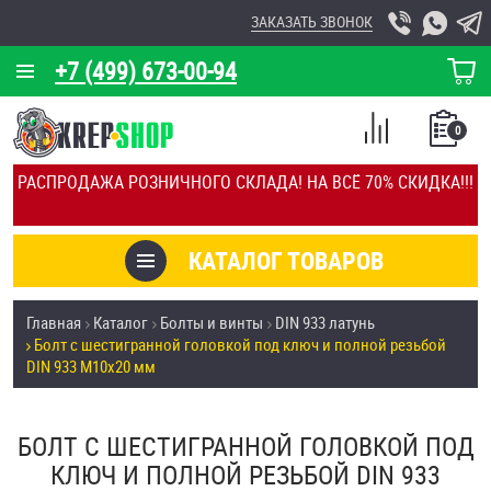
ЗАКАЗАТЬ ЗВОНОК
+7 (499) 673-00-94
КОРЗИНА
О КОМПАНИИ
0
СПИСОК
КАЛЬКУЛЯТОР
СРАВНЕНИЕ
РАСПРОДАЖА РОЗНИЧНОГО СКЛАДА! НА ВСЁ 70% СКИДКА!!!
ПОКУПОК
ОТЗЫВЫ
КАТАЛОГ ТОВАРОВ
КЛИЕНТЫ
Товары со скидкой
Главная
Каталог
Болты и винты
DIN 933 латунь
УСЛУГИ
Болт с шестигранной головкой под ключ и полной резьбой
Анкеры
DIN 933 М10х20 мм
СКИДКИ
Антивандальный крепёж, инструмент
ОПТ
БОЛТ С ШЕСТИГРАННОЙ ГОЛОВКОЙ ПОД
ПОКУПАТЕЛЯМ
КЛЮЧ И ПОЛНОЙ РЕЗЬБОЙ DIN 933
Болты и винты