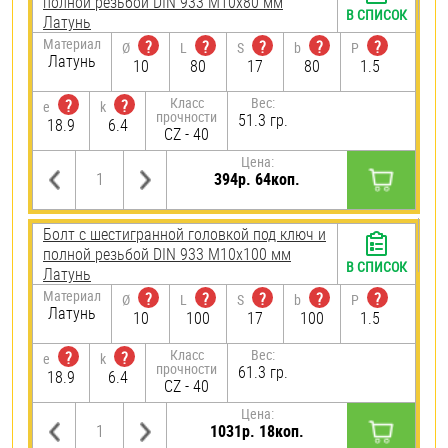
полной резьбой DIN 933 М10х80 мм
В СПИСОК
Латунь
Материал
?
?
?
?
?
Ø
L
S
b
P
Латунь
10
80
17
80
1.5
Класс
Вес:
?
?
e
k
прочности
51.3 гр.
18.9
6.4
CZ - 40
Цена:
394р. 64коп.
Болт с шестигранной головкой под ключ и
полной резьбой DIN 933 М10х100 мм
В СПИСОК
Латунь
Материал
?
?
?
?
?
Ø
L
S
b
P
Латунь
10
100
17
100
1.5
Класс
Вес:
?
?
e
k
прочности
61.3 гр.
18.9
6.4
CZ - 40
Цена:
1031р. 18коп.