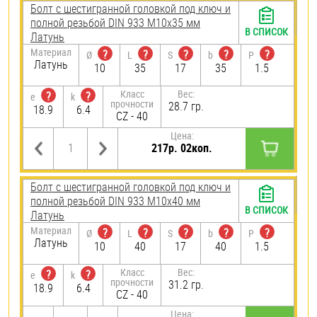
Болт с шестигранной головкой под ключ и
полной резьбой DIN 933 М10х35 мм
В СПИСОК
Латунь
Материал
?
?
?
?
?
Ø
L
S
b
P
Латунь
10
35
17
35
1.5
Класс
Вес:
?
?
e
k
прочности
28.7 гр.
18.9
6.4
CZ - 40
Цена:
217р. 02коп.
Болт с шестигранной головкой под ключ и
полной резьбой DIN 933 М10х40 мм
В СПИСОК
Латунь
Материал
?
?
?
?
?
Ø
L
S
b
P
Латунь
10
40
17
40
1.5
Класс
Вес:
?
?
e
k
прочности
31.2 гр.
18.9
6.4
CZ - 40
Цена: