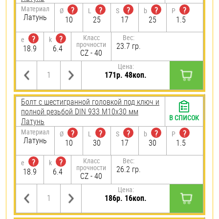
Материал
?
?
?
?
?
Ø
L
S
b
P
Латунь
10
25
17
25
1.5
Класс
Вес:
?
?
e
k
прочности
23.7 гр.
18.9
6.4
CZ - 40
Цена:
171р. 48коп.
Болт с шестигранной головкой под ключ и
полной резьбой DIN 933 М10х30 мм
В СПИСОК
Латунь
Материал
?
?
?
?
?
Ø
L
S
b
P
Латунь
10
30
17
30
1.5
Класс
Вес:
?
?
e
k
прочности
26.2 гр.
18.9
6.4
CZ - 40
Цена:
186р. 16коп.