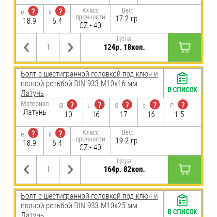
Класс
Вес:
?
?
e
k
прочности
17.2 гр.
18.9
6.4
CZ - 40
Цена:
124р. 18коп.
Болт с шестигранной головкой под ключ и
полной резьбой DIN 933 М10х16 мм
В СПИСОК
Латунь
Материал
?
?
?
?
?
Ø
L
S
b
P
Латунь
10
16
17
16
1.5
Класс
Вес:
?
?
e
k
прочности
19.2 гр.
18.9
6.4
CZ - 40
Цена:
164р. 82коп.
Болт с шестигранной головкой под ключ и
полной резьбой DIN 933 М10х25 мм
В СПИСОК
Латунь