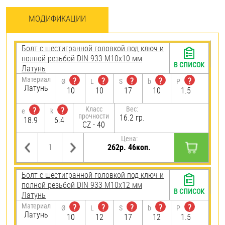
МОДИФИКАЦИИ
Болт с шестигранной головкой под ключ и
полной резьбой DIN 933 М10х10 мм
В СПИСОК
Латунь
Материал
?
?
?
?
?
Ø
L
S
b
P
Латунь
10
10
17
10
1.5
Класс
Вес:
?
?
e
k
прочности
16.2 гр.
18.9
6.4
CZ - 40
Цена:
262р. 46коп.
Болт с шестигранной головкой под ключ и
полной резьбой DIN 933 М10х12 мм
В СПИСОК
Латунь
Материал
?
?
?
?
?
Ø
L
S
b
P
Латунь
10
12
17
12
1.5