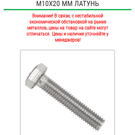
М10Х20 ММ ЛАТУНЬ
ОПЛАТА И ДОСТАВКА
Втулки
Внимание! В связи, с нестабильной
НАШИ МАГАЗИНЫ
экономической обстановкой на рынке
Гайки
металлов, цены на товар на сайте могут
отличаться. Цены и наличие уточняйте у
Дюбели
менеджеров!
Дюймовый крепёж
Заклепки (Гайки-Заклепки)
Инструмент
Крюки, кольца с метрической резьбой
Крюки, кольца с шурупной резьбой