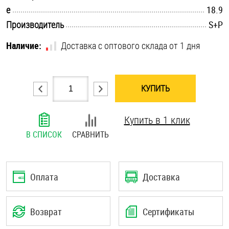
.............................................................................................................
e
18.9
Шплинты
.............................................................................................................
Производитель
S+P
Штифты и пальцы
Наличие:
Доставка с оптового склада от 1 дня
КУПИТЬ
Купить в 1 клик
В СПИСОК
СРАВНИТЬ
Оплата
Доставка
Возврат
Сертификаты