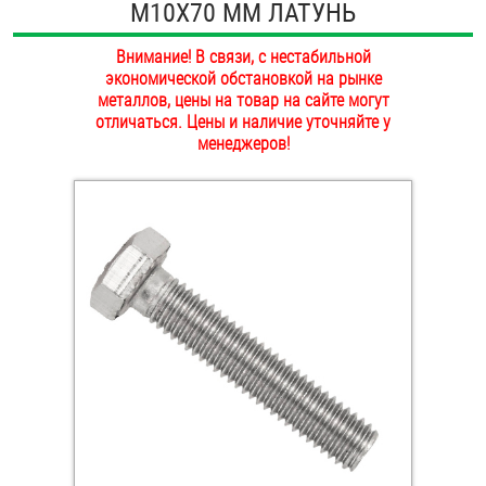
М10Х70 ММ ЛАТУНЬ
ОПЛАТА И ДОСТАВКА
Втулки
Внимание! В связи, с нестабильной
НАШИ МАГАЗИНЫ
экономической обстановкой на рынке
Гайки
металлов, цены на товар на сайте могут
отличаться. Цены и наличие уточняйте у
Дюбели
менеджеров!
Дюймовый крепёж
Заклепки (Гайки-Заклепки)
Инструмент
Крюки, кольца с метрической резьбой
Крюки, кольца с шурупной резьбой