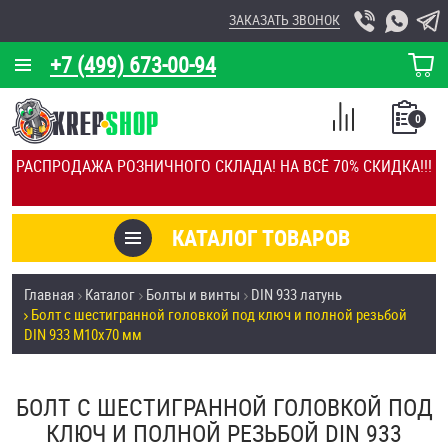
ЗАКАЗАТЬ ЗВОНОК
+7 (499) 673-00-94
КОРЗИНА
О КОМПАНИИ
0
СПИСОК
КАЛЬКУЛЯТОР
СРАВНЕНИЕ
РАСПРОДАЖА РОЗНИЧНОГО СКЛАДА! НА ВСЁ 70% СКИДКА!!!
ПОКУПОК
ОТЗЫВЫ
КАТАЛОГ ТОВАРОВ
КЛИЕНТЫ
Товары со скидкой
Главная
Каталог
Болты и винты
DIN 933 латунь
УСЛУГИ
Болт с шестигранной головкой под ключ и полной резьбой
Анкеры
DIN 933 М10х70 мм
СКИДКИ
Антивандальный крепёж, инструмент
ОПТ
БОЛТ С ШЕСТИГРАННОЙ ГОЛОВКОЙ ПОД
ПОКУПАТЕЛЯМ
КЛЮЧ И ПОЛНОЙ РЕЗЬБОЙ DIN 933
Болты и винты