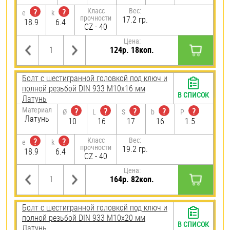
Класс
Вес:
?
?
e
k
прочности
17.2 гр.
18.9
6.4
CZ - 40
Цена:
124р. 18коп.
Болт с шестигранной головкой под ключ и
полной резьбой DIN 933 М10х16 мм
В СПИСОК
Латунь
Материал
?
?
?
?
?
Ø
L
S
b
P
Латунь
10
16
17
16
1.5
Класс
Вес:
?
?
e
k
прочности
19.2 гр.
18.9
6.4
CZ - 40
Цена:
164р. 82коп.
Болт с шестигранной головкой под ключ и
полной резьбой DIN 933 М10х20 мм
В СПИСОК
Латунь