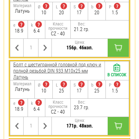
Материал
?
?
?
?
?
Ø
L
S
b
P
Латунь
10
20
17
20
1.5
Класс
Вес:
?
?
e
k
прочности
21.2 гр.
18.9
6.4
CZ - 40
Цена:
156р. 46коп.
Болт с шестигранной головкой под ключ и
полной резьбой DIN 933 М10х25 мм
В СПИСОК
Латунь
Материал
?
?
?
?
?
Ø
L
S
b
P
Латунь
10
25
17
25
1.5
Класс
Вес:
?
?
e
k
прочности
23.7 гр.
18.9
6.4
CZ - 40
Цена:
171р. 48коп.