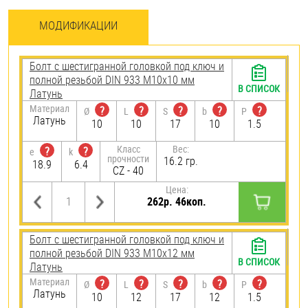
МОДИФИКАЦИИ
Болт с шестигранной головкой под ключ и
полной резьбой DIN 933 М10х10 мм
В СПИСОК
Латунь
Материал
?
?
?
?
?
Ø
L
S
b
P
Латунь
10
10
17
10
1.5
Класс
Вес:
?
?
e
k
прочности
16.2 гр.
18.9
6.4
CZ - 40
Цена:
262р. 46коп.
Болт с шестигранной головкой под ключ и
полной резьбой DIN 933 М10х12 мм
В СПИСОК
Латунь
Материал
?
?
?
?
?
Ø
L
S
b
P
Латунь
10
12
17
12
1.5