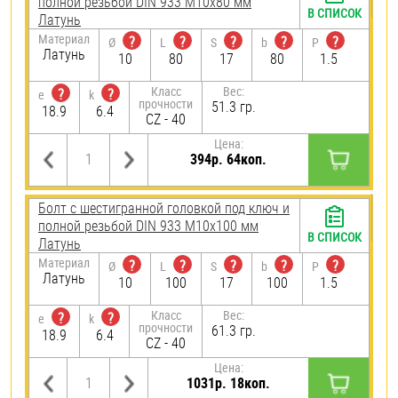
полной резьбой DIN 933 М10х80 мм
В СПИСОК
Латунь
Материал
?
?
?
?
?
Ø
L
S
b
P
Латунь
10
80
17
80
1.5
Класс
Вес:
?
?
e
k
прочности
51.3 гр.
18.9
6.4
CZ - 40
Цена:
394р. 64коп.
Болт с шестигранной головкой под ключ и
полной резьбой DIN 933 М10х100 мм
В СПИСОК
Латунь
Материал
?
?
?
?
?
Ø
L
S
b
P
Латунь
10
100
17
100
1.5
Класс
Вес:
?
?
e
k
прочности
61.3 гр.
18.9
6.4
CZ - 40
Цена:
1031р. 18коп.