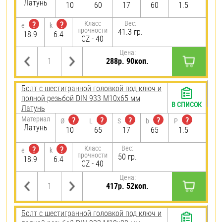
Латунь
10
60
17
60
1.5
Класс
Вес:
?
?
e
k
прочности
41.3 гр.
18.9
6.4
CZ - 40
Цена:
288р. 90коп.
Болт с шестигранной головкой под ключ и
полной резьбой DIN 933 М10х65 мм
В СПИСОК
Латунь
Материал
?
?
?
?
?
Ø
L
S
b
P
Латунь
10
65
17
65
1.5
Класс
Вес:
?
?
e
k
прочности
50 гр.
18.9
6.4
CZ - 40
Цена:
417р. 52коп.
Болт с шестигранной головкой под ключ и