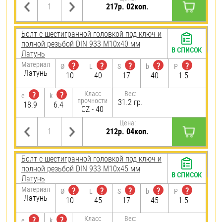
217р. 02коп.
Болт с шестигранной головкой под ключ и
полной резьбой DIN 933 М10х40 мм
В СПИСОК
Латунь
Материал
?
?
?
?
?
Ø
L
S
b
P
Латунь
10
40
17
40
1.5
Класс
Вес:
?
?
e
k
прочности
31.2 гр.
18.9
6.4
CZ - 40
Цена:
212р. 04коп.
Болт с шестигранной головкой под ключ и
полной резьбой DIN 933 М10х45 мм
В СПИСОК
Латунь
Материал
?
?
?
?
?
Ø
L
S
b
P
Латунь
10
45
17
45
1.5
Класс
Вес:
?
?
e
k