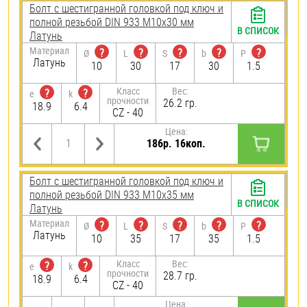
Болт с шестигранной головкой под ключ и
полной резьбой DIN 933 М10х30 мм
В СПИСОК
Латунь
Материал
?
?
?
?
?
Ø
L
S
b
P
Латунь
10
30
17
30
1.5
Класс
Вес:
?
?
e
k
прочности
26.2 гр.
18.9
6.4
CZ - 40
Цена:
186р. 16коп.
Болт с шестигранной головкой под ключ и
полной резьбой DIN 933 М10х35 мм
В СПИСОК
Латунь
Материал
?
?
?
?
?
Ø
L
S
b
P
Латунь
10
35
17
35
1.5
Класс
Вес:
?
?
e
k
прочности
28.7 гр.
18.9
6.4
CZ - 40
Цена: