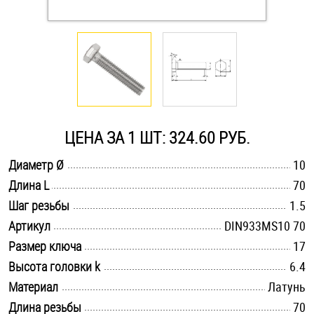
Оснастка и аксессуары для яхт
Пробки
Саморезы и шурупы
ЦЕНА ЗА 1 ШТ: 324.60 РУБ.
Стопорные кольца
.............................................................................................................
Диаметр Ø
10
.............................................................................................................
Длина L
70
.............................................................................................................
Такелаж
Шаг резьбы
1.5
.............................................................................................................
Артикул
DIN933MS10 70
Хомуты
.............................................................................................................
Размер ключа
17
.............................................................................................................
Высота головки k
6.4
Шайбы
.............................................................................................................
Материал
Латунь
Шпильки
.............................................................................................................
Длина резьбы
70