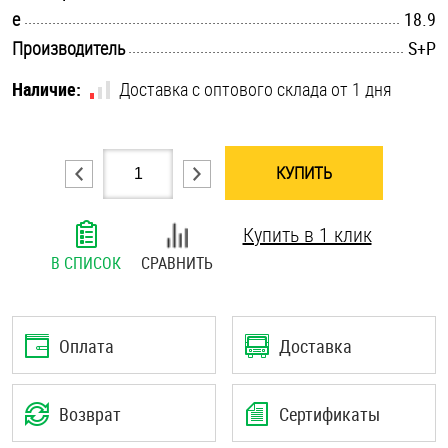
.............................................................................................................
e
18.9
Шплинты
.............................................................................................................
Производитель
S+P
Штифты и пальцы
Наличие:
Доставка с оптового склада от 1 дня
КУПИТЬ
Купить в 1 клик
В СПИСОК
СРАВНИТЬ
Оплата
Доставка
Возврат
Сертификаты