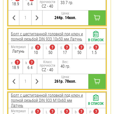
прочности
33.7 гр.
18.9
6.4
CZ - 40
Цена:
244р. 14коп.
Болт с шестигранной головкой под ключ и
полной резьбой DIN 933 10х50 мм Латунь
В СПИСОК
Материал
?
?
?
?
?
Ø
L
S
b
P
Латунь
10
50
17
50
1.5
Класс
Вес:
?
?
e
k
прочности
40 гр.
18.9
6.4
CZ - 40
Цена:
261р. 78коп.
Болт с шестигранной головкой под ключ и
полной резьбой DIN 933 М10х60 мм
В СПИСОК
Латунь
Материал
?
?
?
?
?
Ø
L
S
b
P