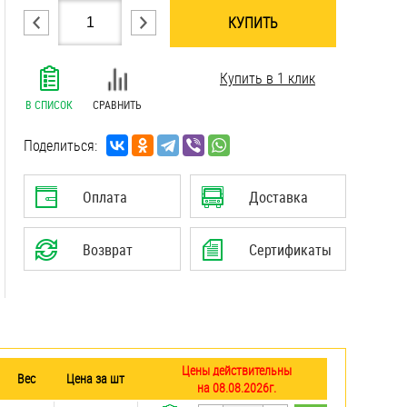
КУПИТЬ
.......................................................................
Купить в 1 клик
.......................................................................
.......................................................................
В СПИСОК
СРАВНИТЬ
.......................................................................
.......................................................................
Поделиться:
.......................................................................
.......................................................................
Оплата
Доставка
.......................................................................
.......................................................................
Возврат
Сертификаты
.......................................................................
Цены действительны
Вес
Цена за шт
на 08.08.2026г.