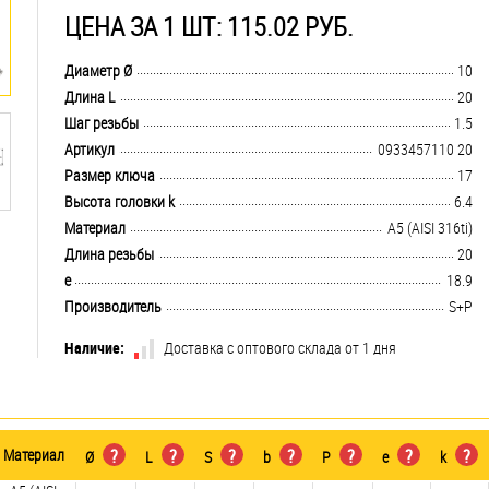
ЦЕНА ЗА 1 ШТ: 115.02 РУБ.
.................................................................................................................................
Диаметр Ø
10
.................................................................................................................................
Длина L
20
.................................................................................................................................
Шаг резьбы
1.5
.................................................................................................................................
Артикул
0933457110 20
.................................................................................................................................
Размер ключа
17
.................................................................................................................................
Высота головки k
6.4
.................................................................................................................................
Материал
А5 (AISI 316ti)
.................................................................................................................................
Длина резьбы
20
.................................................................................................................................
e
18.9
.................................................................................................................................
Производитель
S+P
Наличие:
Доставка с оптового склада от 1 дня
Материал
?
?
?
?
?
?
?
Ø
L
S
b
P
e
k