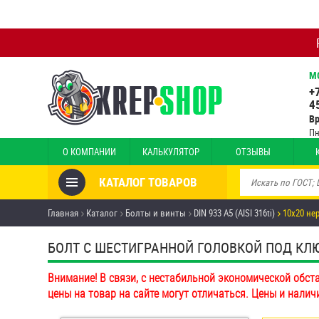
М
+
4
В
Пн
О КОМПАНИИ
КАЛЬКУЛЯТОР
ОТЗЫВЫ
КАТАЛОГ ТОВАРОВ
Товары со скидкой
Главная
Каталог
Болты и винты
DIN 933 А5 (AISI 316ti)
10х20 нер
Анкеры
БОЛТ С ШЕСТИГРАННОЙ ГОЛОВКОЙ ПОД КЛЮЧ 
Антивандальный крепёж,
Внимание! В связи, с нестабильной экономической обст
инструмент
цены на товар на сайте могут отличаться. Цены и налич
Болты и винты