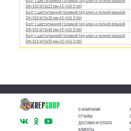
яхт
Болт с шестигранной головкой под ключ и полной резьбой
DIN 933 М10х25 мм А5 (AISI 316ti)
Пробки
Болт с шестигранной головкой под ключ и полной резьбой
DIN 933 М10х30 мм А5 (AISI 316ti)
Саморезы и шурупы
Болт с шестигранной головкой под ключ и полной резьбой
DIN 933 М10х40 мм А5 (AISI 316ti)
Болт с шестигранной головкой под ключ и полной резьбой
DIN 933 М10х50 мм А5 (AISI 316ti)
Стопорные кольца
Такелаж
Хомуты
Шайбы
Шпильки
Шплинты
О КОМПАНИИ
ОТЗЫВЫ
Штифты и пальцы
ДОСТАВКА И ОПЛАТА
КЛИЕНТЫ