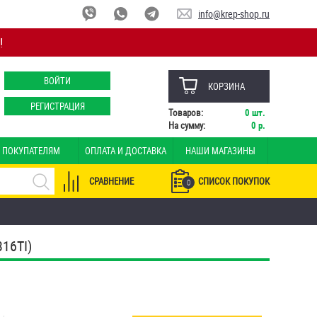
info@krep-shop.ru
!
ВОЙТИ
КОРЗИНА
РЕГИСТРАЦИЯ
Товаров:
0
шт.
На сумму:
0
р.
ПОКУПАТЕЛЯМ
ОПЛАТА И ДОСТАВКА
НАШИ МАГАЗИНЫ
СРАВНЕНИЕ
СПИСОК ПОКУПОК
0
16TI)