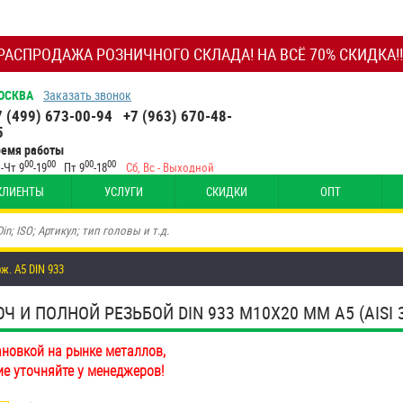
РАСПРОДАЖА РОЗНИЧНОГО СКЛАДА! НА ВСЁ 70% СКИДКА!!
ОСКВА
Заказать звонок
7 (499) 673-00-94
+7 (963) 670-48-
5
ремя работы
00
00
00
00
-Чт 9
-19
Пт 9
-18
Сб, Вс - Выходной
КЛИЕНТЫ
УСЛУГИ
СКИДКИ
ОПТ
ж. А5 DIN 933
И ПОЛНОЙ РЕЗЬБОЙ DIN 933 М10Х20 ММ А5 (AISI 3
ановкой на рынке металлов,
ие уточняйте у менеджеров!