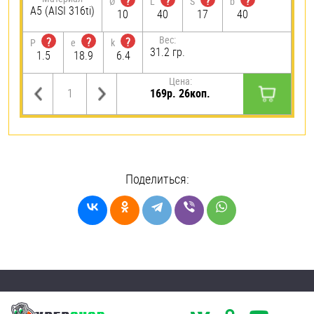
?
?
?
?
Ø
L
S
b
А5 (AISI 316ti)
10
40
17
40
Вес:
?
?
?
P
e
k
31.2 гр.
1.5
18.9
6.4
Цена:
169р. 26коп.
Поделиться: