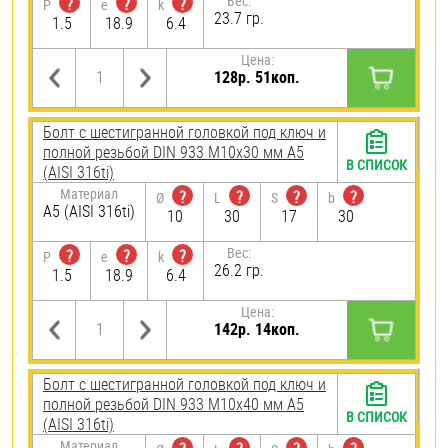
Вес:
?
?
?
P
e
k
23.7 гр.
1.5
18.9
6.4
Цена:
128р. 51коп.
Болт с шестигранной головкой под ключ и
полной резьбой DIN 933 М10х30 мм А5
В СПИСОК
(AISI 316ti)
Материал
?
?
?
?
Ø
L
S
b
А5 (AISI 316ti)
10
30
17
30
Вес:
?
?
?
P
e
k
26.2 гр.
1.5
18.9
6.4
Цена:
142р. 14коп.
Болт с шестигранной головкой под ключ и
полной резьбой DIN 933 М10х40 мм А5
В СПИСОК
(AISI 316ti)
Материал