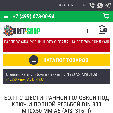
ЗАКАЗАТЬ ЗВОНОК
+7 (499) 673-00-94
КОРЗИНА
О КОМПАНИИ
0
СПИСОК
КАЛЬКУЛЯТОР
СРАВНЕНИЕ
РАСПРОДАЖА РОЗНИЧНОГО СКЛАДА! НА ВСЁ 70% СКИДКА!!!
ПОКУПОК
ОТЗЫВЫ
КАТАЛОГ ТОВАРОВ
КЛИЕНТЫ
Товары со скидкой
Главная
Каталог
Болты и винты
DIN 933 А5 (AISI 316ti)
УСЛУГИ
10х50 нерж. А5 DIN 933
Анкеры
СКИДКИ
Антивандальный крепёж, инструмент
БОЛТ С ШЕСТИГРАННОЙ ГОЛОВКОЙ ПОД
ОПТ
КЛЮЧ И ПОЛНОЙ РЕЗЬБОЙ DIN 933
ПОКУПАТЕЛЯМ
М10Х50 ММ А5 (AISI 316TI)
Болты и винты