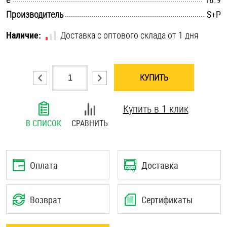
.............................................................................................................
Шплинты
Производитель
S+P
Наличие:
Доставка с оптового склада от 1 дня
Штифты и пальцы
КУПИТЬ
Купить в 1 клик
В СПИСОК
СРАВНИТЬ
Оплата
Доставка
Возврат
Сертификаты