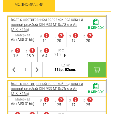
МОДИФИКАЦИИ
Болт с шестигранной головкой под ключ и
полной резьбой DIN 933 М10х20 мм А5
В СПИСОК
(AISI 316ti)
Материал
?
?
?
?
Ø
L
S
b
А5 (AISI 316ti)
10
20
17
20
Вес:
?
?
?
P
e
k
21.2 гр.
1.5
18.9
6.4
Цена:
115р. 02коп.
Болт с шестигранной головкой под ключ и
полной резьбой DIN 933 М10х25 мм А5
В СПИСОК
(AISI 316ti)
Материал
?
?
?
?
Ø
L
S
b
А5 (AISI 316ti)
10
25
17
25