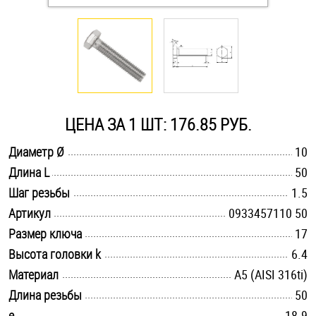
Оснастка и аксессуары для яхт
Пробки
Саморезы и шурупы
ЦЕНА ЗА 1 ШТ: 176.85 РУБ.
.............................................................................................................
Диаметр Ø
10
Стопорные кольца
.............................................................................................................
Длина L
50
.............................................................................................................
Шаг резьбы
1.5
Такелаж
.............................................................................................................
Артикул
0933457110 50
.............................................................................................................
Размер ключа
17
Хомуты
.............................................................................................................
Высота головки k
6.4
Шайбы
.............................................................................................................
Материал
А5 (AISI 316ti)
.............................................................................................................
Длина резьбы
50
Шпильки
.............................................................................................................
e
18.9