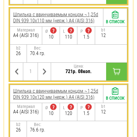
Шпилька c ввинчиваемым концом ~1,25d
DIN 939 10х110 мм (нерж.) A4 (AISI 316)
В СПИСОК
Материал
b1
?
?
?
Ø
L
P
A4 (AISI 316)
12
10
110
1.5
b2
Вес:
26
70.4 гр.
Цена:
721р. 08коп.
Шпилька c ввинчиваемым концом ~1,25d
DIN 939 10х120 мм (нерж.) A4 (AISI 316)
В СПИСОК
Материал
b1
?
?
?
Ø
L
P
A4 (AISI 316)
12
10
120
1.5
b2
Вес:
26
76.6 гр.