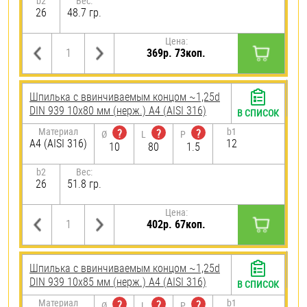
b2
Вес:
26
48.7 гр.
Цена:
369р. 73коп.
Шпилька c ввинчиваемым концом ~1,25d
DIN 939 10х80 мм (нерж.) A4 (AISI 316)
В СПИСОК
Материал
b1
?
?
?
Ø
L
P
A4 (AISI 316)
12
10
80
1.5
b2
Вес:
26
51.8 гр.
Цена:
402р. 67коп.
Шпилька c ввинчиваемым концом ~1,25d
DIN 939 10х85 мм (нерж.) A4 (AISI 316)
В СПИСОК
Материал
b1
?
?
?
Ø
L
P