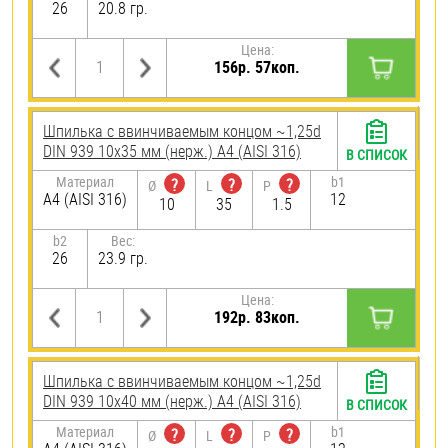
26
20.8 гр.
Цена:
156р. 57коп.
Шпилька c ввинчиваемым концом ~1,25d
DIN 939 10х35 мм (нерж.) A4 (AISI 316)
В СПИСОК
Материал
b1
?
?
?
Ø
L
P
A4 (AISI 316)
12
10
35
1.5
b2
Вес:
26
23.9 гр.
Цена:
192р. 83коп.
Шпилька c ввинчиваемым концом ~1,25d
DIN 939 10х40 мм (нерж.) A4 (AISI 316)
В СПИСОК
Материал
b1
?
?
?
Ø
L
P