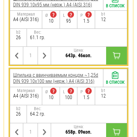
DIN 939 10х95 мм (нерж.) A4 (AISI 316)
В СПИСОК
Материал
b1
?
?
?
Ø
L
P
A4 (AISI 316)
12
10
95
1.5
b2
Вес:
26
61.1 гр.
Цена:
643р. 46коп.
Шпилька c ввинчиваемым концом ~1,25d
DIN 939 10х100 мм (нерж.) A4 (AISI 316)
В СПИСОК
Материал
b1
?
?
?
Ø
L
P
A4 (AISI 316)
12
10
100
1.5
b2
Вес:
26
64.2 гр.
Цена:
658р. 09коп.