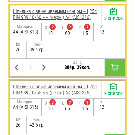
Шпилька c ввинчиваемым концом ~1,25d
DIN 939 10х60 мм (нерж.) A4 (AISI 316)
В СПИСОК
Материал
b1
?
?
?
Ø
L
P
A4 (AISI 316)
12
10
60
1.5
b2
Вес:
26
39.4 гр.
Цена:
304р. 29коп.
Шпилька c ввинчиваемым концом ~1,25d
DIN 939 10х65 мм (нерж.) A4 (AISI 316)
В СПИСОК
Материал
b1
?
?
?
Ø
L
P
A4 (AISI 316)
12
10
65
1.5
b2
Вес:
26
42.5 гр.