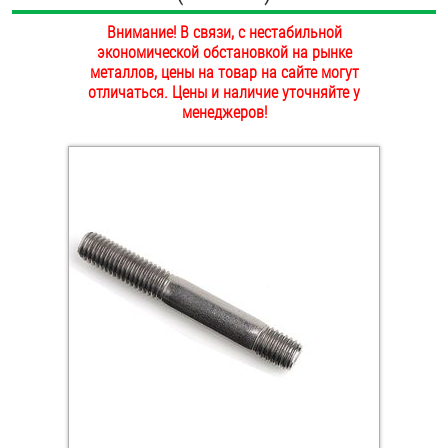
ОПЛАТА И ДОСТАВКА
Внимание! В связи, с нестабильной
Втулки
экономической обстановкой на рынке
НАШИ МАГАЗИНЫ
металлов, цены на товар на сайте могут
Гайки
отличаться. Цены и наличие уточняйте у
менеджеров!
Дюбели
Дюймовый крепёж
Заклепки (Гайки-Заклепки)
Инструмент
Крюки, кольца с метрической резьбой
Крюки, кольца с шурупной резьбой