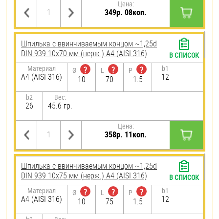
Цена:
349р. 08коп.
Шпилька c ввинчиваемым концом ~1,25d
DIN 939 10х70 мм (нерж.) A4 (AISI 316)
В СПИСОК
Материал
b1
?
?
?
Ø
L
P
A4 (AISI 316)
12
10
70
1.5
b2
Вес:
26
45.6 гр.
Цена:
358р. 11коп.
Шпилька c ввинчиваемым концом ~1,25d
DIN 939 10х75 мм (нерж.) A4 (AISI 316)
В СПИСОК
Материал
b1
?
?
?
Ø
L
P
A4 (AISI 316)
12
10
75
1.5