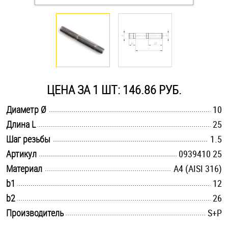
Оснастка и аксессуары для яхт
Пробки
Саморезы и шурупы
ЦЕНА ЗА 1 ШТ: 146.86 РУБ.
.............................................................................................................
Диаметр Ø
10
Стопорные кольца
.............................................................................................................
Длина L
25
.............................................................................................................
Шаг резьбы
1.5
Такелаж
.............................................................................................................
Артикул
0939410 25
.............................................................................................................
Материал
A4 (AISI 316)
Хомуты
.............................................................................................................
b1
12
Шайбы
.............................................................................................................
b2
26
.............................................................................................................
Производитель
S+P
Шпильки