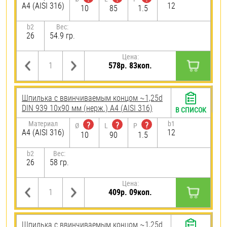
A4 (AISI 316)
12
10
85
1.5
b2
Вес:
26
54.9 гр.
Цена:
578р. 83коп.
Шпилька c ввинчиваемым концом ~1,25d
DIN 939 10х90 мм (нерж.) A4 (AISI 316)
В СПИСОК
Материал
b1
?
?
?
Ø
L
P
A4 (AISI 316)
12
10
90
1.5
b2
Вес:
26
58 гр.
Цена:
409р. 09коп.
Шпилька c ввинчиваемым концом ~1,25d