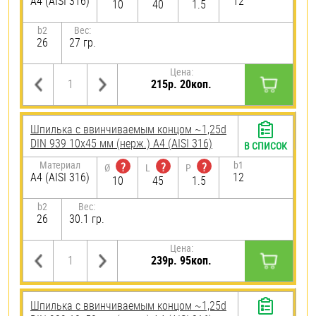
A4 (AISI 316)
12
10
40
1.5
b2
Вес:
26
27 гр.
Цена:
215р. 20коп.
Шпилька c ввинчиваемым концом ~1,25d
DIN 939 10х45 мм (нерж.) A4 (AISI 316)
В СПИСОК
Материал
b1
?
?
?
Ø
L
P
A4 (AISI 316)
12
10
45
1.5
b2
Вес:
26
30.1 гр.
Цена:
239р. 95коп.
Шпилька c ввинчиваемым концом ~1,25d