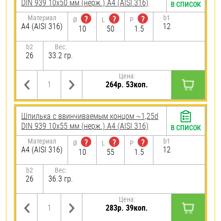
DIN 939 10х50 мм (нерж.) A4 (AISI 316)
В СПИСОК
Материал
b1
?
?
?
Ø
L
P
A4 (AISI 316)
12
10
50
1.5
b2
Вес:
26
33.2 гр.
Цена:
264р. 53коп.
Шпилька c ввинчиваемым концом ~1,25d
DIN 939 10х55 мм (нерж.) A4 (AISI 316)
В СПИСОК
Материал
b1
?
?
?
Ø
L
P
A4 (AISI 316)
12
10
55
1.5
b2
Вес:
26
36.3 гр.
Цена:
283р. 39коп.