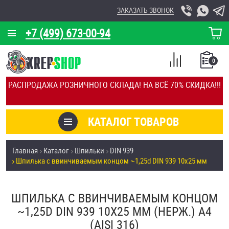
ЗАКАЗАТЬ ЗВОНОК
+7 (499) 673-00-94
КОРЗИНА
О КОМПАНИИ
0
СПИСОК
КАЛЬКУЛЯТОР
СРАВНЕНИЕ
РАСПРОДАЖА РОЗНИЧНОГО СКЛАДА! НА ВСЁ 70% СКИДКА!!!
ПОКУПОК
ОТЗЫВЫ
КАТАЛОГ ТОВАРОВ
КЛИЕНТЫ
Товары со скидкой
Главная
Каталог
Шпильки
DIN 939
УСЛУГИ
Шпилька c ввинчиваемым концом ~1,25d DIN 939 10х25 мм
Анкеры
СКИДКИ
Антивандальный крепёж, инструмент
ШПИЛЬКА C ВВИНЧИВАЕМЫМ КОНЦОМ
ОПТ
~1,25D DIN 939 10Х25 ММ (НЕРЖ.) A4
ПОКУПАТЕЛЯМ
(AISI 316)
Болты и винты