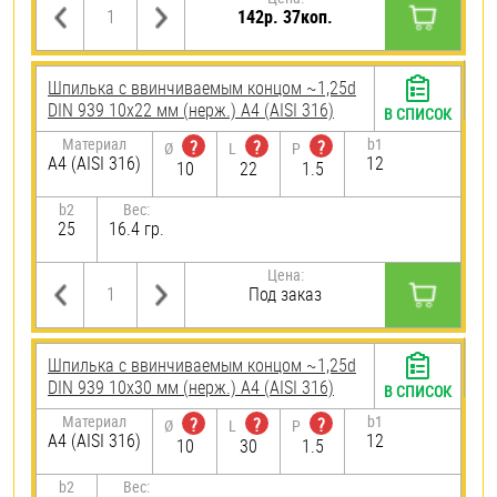
142р. 37коп.
Шпилька c ввинчиваемым концом ~1,25d
DIN 939 10х22 мм (нерж.) A4 (AISI 316)
В СПИСОК
Материал
b1
?
?
?
Ø
L
P
A4 (AISI 316)
12
10
22
1.5
b2
Вес:
25
16.4 гр.
Цена:
Под заказ
Шпилька c ввинчиваемым концом ~1,25d
DIN 939 10х30 мм (нерж.) A4 (AISI 316)
В СПИСОК
Материал
b1
?
?
?
Ø
L
P
A4 (AISI 316)
12
10
30
1.5
b2
Вес: