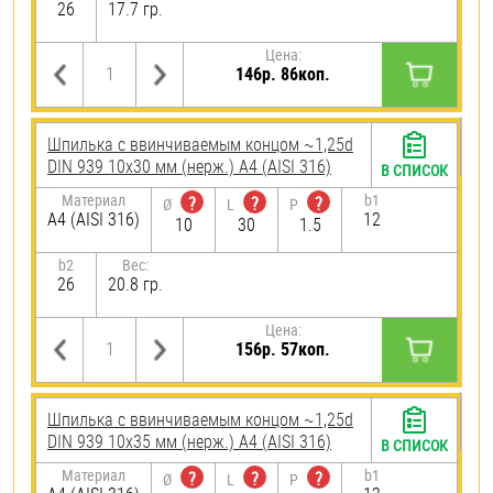
26
17.7 гр.
Цена:
146р. 86коп.
Шпилька c ввинчиваемым концом ~1,25d
DIN 939 10х30 мм (нерж.) A4 (AISI 316)
В СПИСОК
Материал
b1
?
?
?
Ø
L
P
A4 (AISI 316)
12
10
30
1.5
b2
Вес:
26
20.8 гр.
Цена:
156р. 57коп.
Шпилька c ввинчиваемым концом ~1,25d
DIN 939 10х35 мм (нерж.) A4 (AISI 316)
В СПИСОК
Материал
b1
?
?
?
Ø
L
P