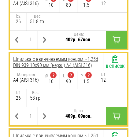
A4 (AISI 316)
12
10
80
1.5
b2
Вес:
26
51.8 гр.
Цена:
402р. 67коп.
Шпилька c ввинчиваемым концом ~1,25d
DIN 939 10х90 мм (нерж.) A4 (AISI 316)
В СПИСОК
Материал
b1
?
?
?
Ø
L
P
A4 (AISI 316)
12
10
90
1.5
b2
Вес:
26
58 гр.
Цена:
409р. 09коп.
Шпилька c ввинчиваемым концом ~1,25d