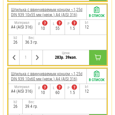
Шпилька c ввинчиваемым концом ~1,25d
DIN 939 10х55 мм (нерж.) A4 (AISI 316)
В СПИСОК
Материал
b1
?
?
?
Ø
L
P
A4 (AISI 316)
12
10
55
1.5
b2
Вес:
26
36.3 гр.
Цена:
283р. 39коп.
Шпилька c ввинчиваемым концом ~1,25d
DIN 939 10х60 мм (нерж.) A4 (AISI 316)
В СПИСОК
Материал
b1
?
?
?
Ø
L
P
A4 (AISI 316)
12
10
60
1.5
b2
Вес:
26
39.4 гр.