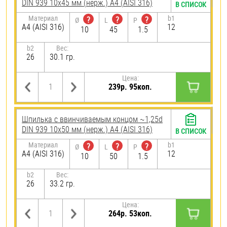
DIN 939 10х45 мм (нерж.) A4 (AISI 316)
В СПИСОК
Материал
b1
?
?
?
Ø
L
P
A4 (AISI 316)
12
10
45
1.5
b2
Вес:
26
30.1 гр.
Цена:
239р. 95коп.
Шпилька c ввинчиваемым концом ~1,25d
DIN 939 10х50 мм (нерж.) A4 (AISI 316)
В СПИСОК
Материал
b1
?
?
?
Ø
L
P
A4 (AISI 316)
12
10
50
1.5
b2
Вес:
26
33.2 гр.
Цена:
264р. 53коп.