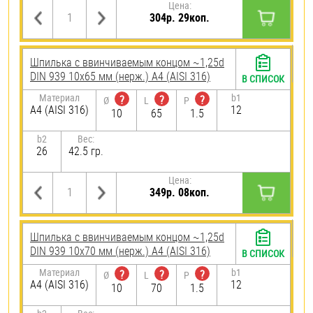
Цена:
304р. 29коп.
Шпилька c ввинчиваемым концом ~1,25d
DIN 939 10х65 мм (нерж.) A4 (AISI 316)
В СПИСОК
Материал
b1
?
?
?
Ø
L
P
A4 (AISI 316)
12
10
65
1.5
b2
Вес:
26
42.5 гр.
Цена:
349р. 08коп.
Шпилька c ввинчиваемым концом ~1,25d
DIN 939 10х70 мм (нерж.) A4 (AISI 316)
В СПИСОК
Материал
b1
?
?
?
Ø
L
P
A4 (AISI 316)
12
10
70
1.5