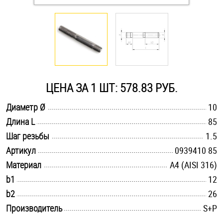
Оснастка и аксессуары для яхт
Пробки
Саморезы и шурупы
ЦЕНА ЗА 1 ШТ: 578.83 РУБ.
.............................................................................................................
Диаметр Ø
10
Стопорные кольца
.............................................................................................................
Длина L
85
.............................................................................................................
Шаг резьбы
1.5
Такелаж
.............................................................................................................
Артикул
0939410 85
.............................................................................................................
Материал
A4 (AISI 316)
Хомуты
.............................................................................................................
b1
12
Шайбы
.............................................................................................................
b2
26
.............................................................................................................
Производитель
S+P
Шпильки