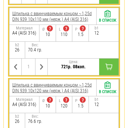
Шпилька c ввинчиваемым концом ~1,25d
DIN 939 10х110 мм (нерж.) A4 (AISI 316)
В СПИСОК
Материал
b1
?
?
?
Ø
L
P
A4 (AISI 316)
12
10
110
1.5
b2
Вес:
26
70.4 гр.
Цена:
721р. 08коп.
Шпилька c ввинчиваемым концом ~1,25d
DIN 939 10х120 мм (нерж.) A4 (AISI 316)
В СПИСОК
Материал
b1
?
?
?
Ø
L
P
A4 (AISI 316)
12
10
120
1.5
b2
Вес:
26
76.6 гр.