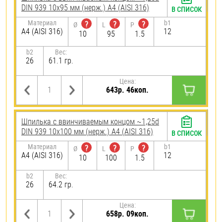
DIN 939 10х95 мм (нерж.) A4 (AISI 316)
В СПИСОК
Материал
b1
?
?
?
Ø
L
P
A4 (AISI 316)
12
10
95
1.5
b2
Вес:
26
61.1 гр.
Цена:
643р. 46коп.
Шпилька c ввинчиваемым концом ~1,25d
DIN 939 10х100 мм (нерж.) A4 (AISI 316)
В СПИСОК
Материал
b1
?
?
?
Ø
L
P
A4 (AISI 316)
12
10
100
1.5
b2
Вес:
26
64.2 гр.
Цена:
658р. 09коп.