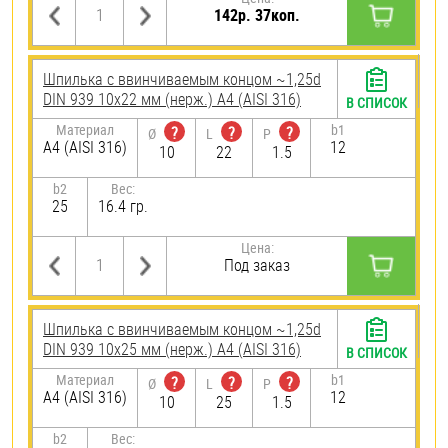
142р. 37коп.
Шпилька c ввинчиваемым концом ~1,25d
DIN 939 10х22 мм (нерж.) A4 (AISI 316)
В СПИСОК
Материал
b1
?
?
?
Ø
L
P
A4 (AISI 316)
12
10
22
1.5
b2
Вес:
25
16.4 гр.
Цена:
Под заказ
Шпилька c ввинчиваемым концом ~1,25d
DIN 939 10х25 мм (нерж.) A4 (AISI 316)
В СПИСОК
Материал
b1
?
?
?
Ø
L
P
A4 (AISI 316)
12
10
25
1.5
b2
Вес: