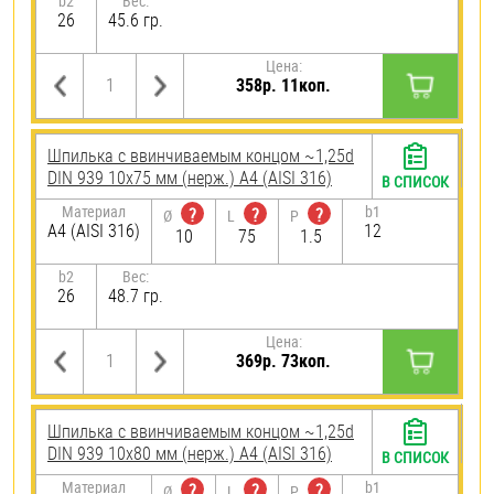
b2
Вес:
26
45.6 гр.
Цена:
358р. 11коп.
Шпилька c ввинчиваемым концом ~1,25d
DIN 939 10х75 мм (нерж.) A4 (AISI 316)
В СПИСОК
Материал
b1
?
?
?
Ø
L
P
A4 (AISI 316)
12
10
75
1.5
b2
Вес:
26
48.7 гр.
Цена:
369р. 73коп.
Шпилька c ввинчиваемым концом ~1,25d
DIN 939 10х80 мм (нерж.) A4 (AISI 316)
В СПИСОК
Материал
b1
?
?
?
Ø
L
P