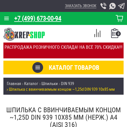
ЗАКАЗАТЬ ЗВОНОК
+7 (499) 673-00-94
КОРЗИНА
О КОМПАНИИ
0
СПИСОК
КАЛЬКУЛЯТОР
СРАВНЕНИЕ
РАСПРОДАЖА РОЗНИЧНОГО СКЛАДА! НА ВСЁ 70% СКИДКА!!!
ПОКУПОК
ОТЗЫВЫ
КАТАЛОГ ТОВАРОВ
КЛИЕНТЫ
Товары со скидкой
Главная
Каталог
Шпильки
DIN 939
УСЛУГИ
Шпилька c ввинчиваемым концом ~1,25d DIN 939 10х85 мм
Анкеры
СКИДКИ
Антивандальный крепёж, инструмент
ШПИЛЬКА C ВВИНЧИВАЕМЫМ КОНЦОМ
ОПТ
~1,25D DIN 939 10Х85 ММ (НЕРЖ.) A4
ПОКУПАТЕЛЯМ
(AISI 316)
Болты и винты