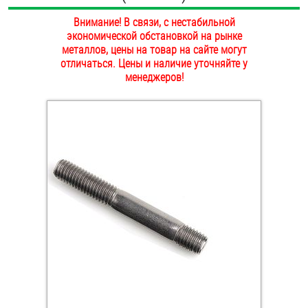
ОПЛАТА И ДОСТАВКА
Внимание! В связи, с нестабильной
Втулки
экономической обстановкой на рынке
НАШИ МАГАЗИНЫ
металлов, цены на товар на сайте могут
Гайки
отличаться. Цены и наличие уточняйте у
менеджеров!
Дюбели
Дюймовый крепёж
Заклепки (Гайки-Заклепки)
Инструмент
Крюки, кольца с метрической резьбой
Крюки, кольца с шурупной резьбой