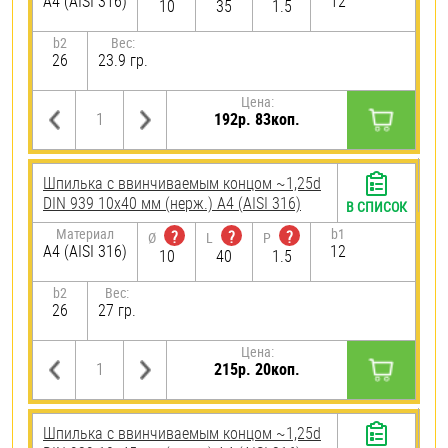
A4 (AISI 316)
12
10
35
1.5
b2
Вес:
26
23.9 гр.
Цена:
192р. 83коп.
Шпилька c ввинчиваемым концом ~1,25d
DIN 939 10х40 мм (нерж.) A4 (AISI 316)
В СПИСОК
Материал
b1
?
?
?
Ø
L
P
A4 (AISI 316)
12
10
40
1.5
b2
Вес:
26
27 гр.
Цена:
215р. 20коп.
Шпилька c ввинчиваемым концом ~1,25d