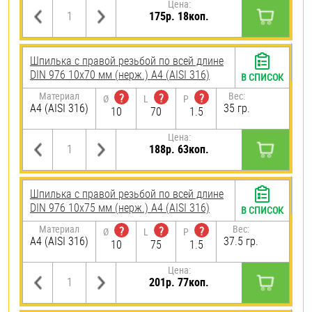
Цена:
175р. 18коп.
Шпилька с правой резьбой по всей длине
DIN 976 10х70 мм (нерж.) A4 (AISI 316)
В СПИСОК
Материал
Вес:
?
?
?
Ø
L
P
A4 (AISI 316)
35 гр.
10
70
1.5
Цена:
188р. 63коп.
Шпилька с правой резьбой по всей длине
DIN 976 10х75 мм (нерж.) A4 (AISI 316)
В СПИСОК
Материал
Вес:
?
?
?
Ø
L
P
A4 (AISI 316)
37.5 гр.
10
75
1.5
Цена:
201р. 77коп.