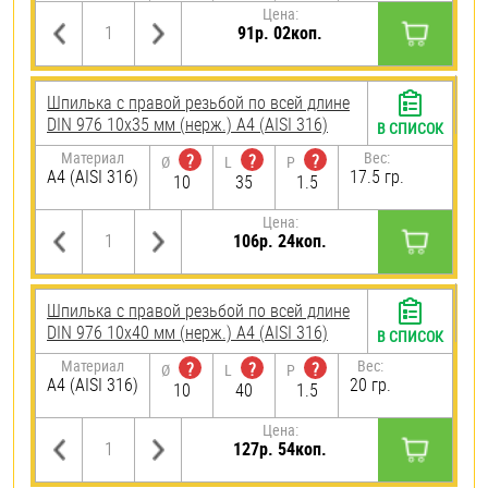
Цена:
91р. 02коп.
Шпилька с правой резьбой по всей длине
DIN 976 10х35 мм (нерж.) A4 (AISI 316)
В СПИСОК
Материал
Вес:
?
?
?
Ø
L
P
A4 (AISI 316)
17.5 гр.
10
35
1.5
Цена:
106р. 24коп.
Шпилька с правой резьбой по всей длине
DIN 976 10х40 мм (нерж.) A4 (AISI 316)
В СПИСОК
Материал
Вес:
?
?
?
Ø
L
P
A4 (AISI 316)
20 гр.
10
40
1.5
Цена:
127р. 54коп.