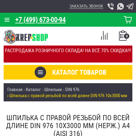
ЗАКАЗАТЬ ЗВОНОК
+7 (499) 673-00-94
КОРЗИНА
О КОМПАНИИ
0
СПИСОК
КАЛЬКУЛЯТОР
СРАВНЕНИЕ
РАСПРОДАЖА РОЗНИЧНОГО СКЛАДА! НА ВСЁ 70% СКИДКА!!!
ПОКУПОК
ОТЗЫВЫ
КАТАЛОГ ТОВАРОВ
КЛИЕНТЫ
Товары со скидкой
Главная
Каталог
Шпильки
DIN 976
УСЛУГИ
Шпилька с правой резьбой по всей длине DIN 976 10х3000 мм
Анкеры
СКИДКИ
Антивандальный крепёж, инструмент
ШПИЛЬКА С ПРАВОЙ РЕЗЬБОЙ ПО ВСЕЙ
ОПТ
ДЛИНЕ DIN 976 10Х3000 ММ (НЕРЖ.) A4
ПОКУПАТЕЛЯМ
(AISI 316)
Болты и винты