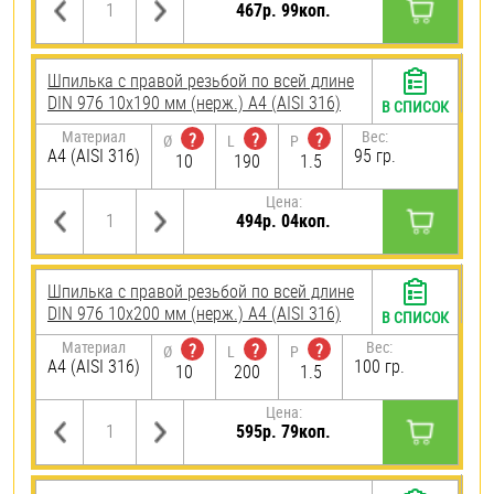
467р. 99коп.
Шпилька с правой резьбой по всей длине
DIN 976 10х190 мм (нерж.) A4 (AISI 316)
В СПИСОК
Материал
Вес:
?
?
?
Ø
L
P
A4 (AISI 316)
95 гр.
10
190
1.5
Цена:
494р. 04коп.
Шпилька с правой резьбой по всей длине
DIN 976 10х200 мм (нерж.) A4 (AISI 316)
В СПИСОК
Материал
Вес:
?
?
?
Ø
L
P
A4 (AISI 316)
100 гр.
10
200
1.5
Цена:
595р. 79коп.