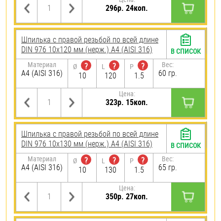
296р. 24коп.
Шпилька с правой резьбой по всей длине
DIN 976 10х120 мм (нерж.) A4 (AISI 316)
В СПИСОК
Материал
Вес:
?
?
?
Ø
L
P
A4 (AISI 316)
60 гр.
10
120
1.5
Цена:
323р. 15коп.
Шпилька с правой резьбой по всей длине
DIN 976 10х130 мм (нерж.) A4 (AISI 316)
В СПИСОК
Материал
Вес:
?
?
?
Ø
L
P
A4 (AISI 316)
65 гр.
10
130
1.5
Цена:
350р. 27коп.