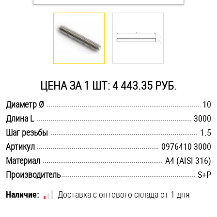
Оснастка и аксессуары для яхт
Пробки
Саморезы и шурупы
ЦЕНА ЗА 1 ШТ: 4 443.35 РУБ.
.............................................................................................................
Диаметр Ø
10
Стопорные кольца
.............................................................................................................
Длина L
3000
.............................................................................................................
Шаг резьбы
1.5
Такелаж
.............................................................................................................
Артикул
0976410 3000
.............................................................................................................
Материал
A4 (AISI 316)
Хомуты
.............................................................................................................
Производитель
S+P
Шайбы
Наличие:
Доставка с оптового склада от 1 дня
Шпильки