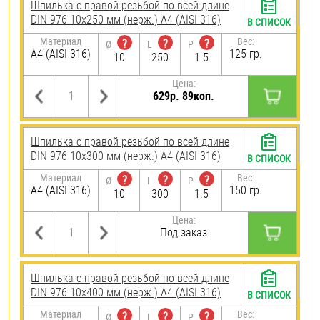
Шпилька с правой резьбой по всей длине
DIN 976 10х250 мм (нерж.) A4 (AISI 316)
В СПИСОК
Материал
Вес:
?
?
?
Ø
L
P
A4 (AISI 316)
125 гр.
10
250
1.5
Цена:
629р. 89коп.
Шпилька с правой резьбой по всей длине
DIN 976 10х300 мм (нерж.) A4 (AISI 316)
В СПИСОК
Материал
Вес:
?
?
?
Ø
L
P
A4 (AISI 316)
150 гр.
10
300
1.5
Цена:
Под заказ
Шпилька с правой резьбой по всей длине
DIN 976 10х400 мм (нерж.) A4 (AISI 316)
В СПИСОК
Материал
Вес:
?
?
?
Ø
L
P