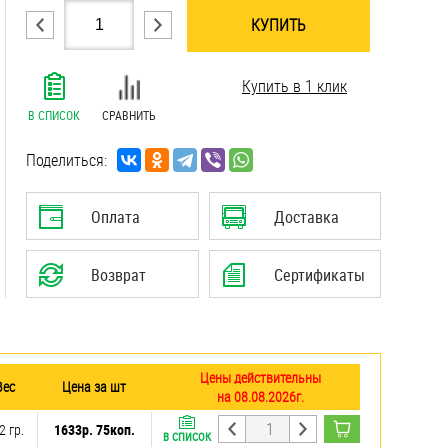
КУПИТЬ
.......................................................................
Купить в 1 клик
.......................................................................
.......................................................................
В СПИСОК
СРАВНИТЬ
.......................................................................
.......................................................................
Поделиться:
.......................................................................
.......................................................................
Оплата
Доставка
Возврат
Сертификаты
Цены действительны
Вес
Цена за шт
на 08.08.2026г.
2 гр.
1633р. 75коп.
В СПИСОК