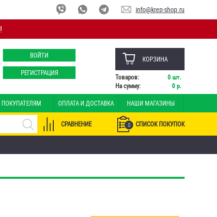
info@krep-shop.ru
!
ВОЙТИ
КОРЗИНА
РЕГИСТРАЦИЯ
Товаров:
0
шт.
На сумму:
0
р.
ПОКУПАТЕЛЯМ
ОПЛАТА И ДОСТАВКА
НАШИ МАГАЗИНЫ
СРАВНЕНИЕ
СПИСОК ПОКУПОК
0