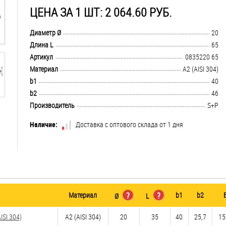
ЦЕНА ЗА 1 ШТ: 2 064.60 РУБ.
.................................................................................................................................
Диаметр Ø
20
.................................................................................................................................
Длина L
65
.................................................................................................................................
Артикул
0835220 65
.................................................................................................................................
Материал
А2 (AISI 304)
.................................................................................................................................
b1
40
.................................................................................................................................
b2
46
.................................................................................................................................
Производитель
S+P
Наличие:
Доставка с оптового склада от 1 дня
Материал
?
?
b1
b2
Ø
L
SI 304)
А2 (AISI 304)
20
35
40
25,7
15