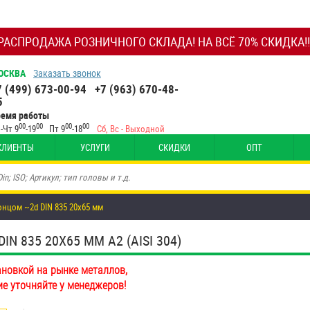
РАСПРОДАЖА РОЗНИЧНОГО СКЛАДА! НА ВСЁ 70% СКИДКА!!
ОСКВА
Заказать звонок
7 (499) 673-00-94
+7 (963) 670-48-
5
ремя работы
00
00
00
00
-Чт 9
-19
Пт 9
-18
Сб, Вс - Выходной
КЛИЕНТЫ
УСЛУГИ
СКИДКИ
ОПТ
нцом ~2d DIN 835 20х65 мм
 835 20Х65 ММ А2 (AISI 304)
ановкой на рынке металлов,
ие уточняйте у менеджеров!