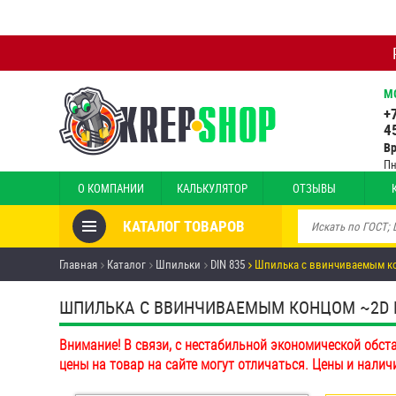
М
+
4
В
Пн
О КОМПАНИИ
КАЛЬКУЛЯТОР
ОТЗЫВЫ
КАТАЛОГ ТОВАРОВ
Товары со скидкой
Главная
Каталог
Шпильки
DIN 835
Шпилька c ввинчиваемым ко
Анкеры
ШПИЛЬКА C ВВИНЧИВАЕМЫМ КОНЦОМ ~2D DIN
Антивандальный крепёж,
Внимание! В связи, с нестабильной экономической обст
инструмент
цены на товар на сайте могут отличаться. Цены и налич
Болты и винты