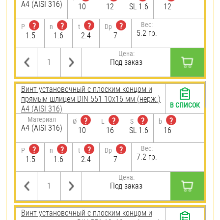
A4 (AISI 316)
10
12
SL 1.6
12
Вес:
?
?
?
?
P
n
t
Dp
5.2 гр.
1.5
1.6
2.4
7
Цена:
Под заказ
Винт установочный с плоским концом и
прямым шлицем DIN 551 10х16 мм (нерж.)
В СПИСОК
A4 (AISI 316)
Материал
?
?
?
?
Ø
L
S
b
A4 (AISI 316)
10
16
SL 1.6
16
Вес:
?
?
?
?
P
n
t
Dp
7.2 гр.
1.5
1.6
2.4
7
Цена:
Под заказ
Винт установочный с плоским концом и