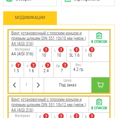
МОДИФИКАЦИИ
Винт установочный с плоским концом и
прямым шлицем DIN 551 10х10 мм (нерж.)
В СПИСОК
A4 (AISI 316)
Материал
?
?
?
?
Ø
L
S
b
A4 (AISI 316)
10
10
SL 1.6
10
Вес:
?
?
?
?
P
n
t
Dp
4.2 гр.
1.5
1.6
2.4
7
Цена:
Под заказ
Винт установочный с плоским концом и
прямым шлицем DIN 551 10х12 мм (нерж.)
В СПИСОК
A4 (AISI 316)
Материал
?
?
?
?
Ø
L
S
b