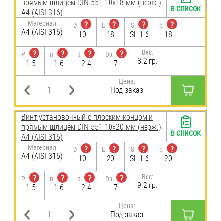
прямым шлицем DIN 551 10х18 мм (нерж.)
В СПИСОК
A4 (AISI 316)
Материал
?
?
?
?
Ø
L
S
b
A4 (AISI 316)
10
18
SL 1.6
18
Вес:
?
?
?
?
P
n
t
Dp
8.2 гр.
1.5
1.6
2.4
7
Цена:
Под заказ
Винт установочный с плоским концом и
прямым шлицем DIN 551 10х20 мм (нерж.)
В СПИСОК
A4 (AISI 316)
Материал
?
?
?
?
Ø
L
S
b
A4 (AISI 316)
10
20
SL 1.6
20
Вес:
?
?
?
?
P
n
t
Dp
9.2 гр.
1.5
1.6
2.4
7
Цена:
Под заказ