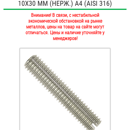
10Х30 ММ (НЕРЖ.) A4 (AISI 316)
ОПЛАТА И ДОСТАВКА
Втулки
Внимание! В связи, с нестабильной
НАШИ МАГАЗИНЫ
экономической обстановкой на рынке
Гайки
металлов, цены на товар на сайте могут
отличаться. Цены и наличие уточняйте у
Дюбели
менеджеров!
Дюймовый крепёж
Заклепки (Гайки-Заклепки)
Инструмент
Крюки, кольца с метрической резьбой
Крюки, кольца с шурупной резьбой