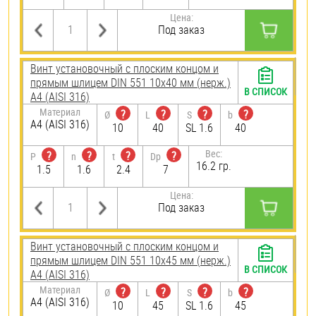
Цена:
Под заказ
Винт установочный с плоским концом и
прямым шлицем DIN 551 10х40 мм (нерж.)
В СПИСОК
A4 (AISI 316)
Материал
?
?
?
?
Ø
L
S
b
A4 (AISI 316)
10
40
SL 1.6
40
Вес:
?
?
?
?
P
n
t
Dp
16.2 гр.
1.5
1.6
2.4
7
Цена:
Под заказ
Винт установочный с плоским концом и
прямым шлицем DIN 551 10х45 мм (нерж.)
В СПИСОК
A4 (AISI 316)
Материал
?
?
?
?
Ø
L
S
b
A4 (AISI 316)
10
45
SL 1.6
45