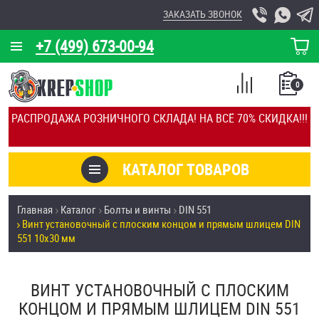
ЗАКАЗАТЬ ЗВОНОК
+7 (499) 673-00-94
КОРЗИНА
О КОМПАНИИ
0
СПИСОК
КАЛЬКУЛЯТОР
СРАВНЕНИЕ
РАСПРОДАЖА РОЗНИЧНОГО СКЛАДА! НА ВСЁ 70% СКИДКА!!!
ПОКУПОК
ОТЗЫВЫ
КАТАЛОГ ТОВАРОВ
КЛИЕНТЫ
Товары со скидкой
Главная
Каталог
Болты и винты
DIN 551
УСЛУГИ
Винт установочный с плоским концом и прямым шлицем DIN
Анкеры
551 10х30 мм
СКИДКИ
Антивандальный крепёж, инструмент
ОПТ
ВИНТ УСТАНОВОЧНЫЙ С ПЛОСКИМ
КОНЦОМ И ПРЯМЫМ ШЛИЦЕМ DIN 551
ПОКУПАТЕЛЯМ
Болты и винты