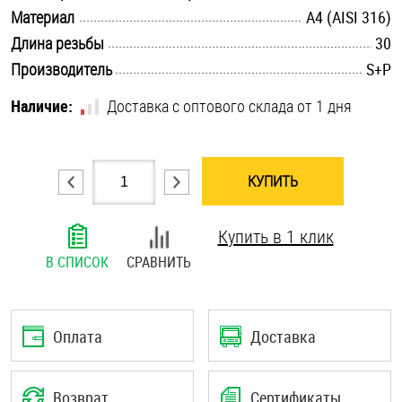
.............................................................................................................
Материал
A4 (AISI 316)
Шплинты
.............................................................................................................
Длина резьбы
30
Штифты и пальцы
.............................................................................................................
Производитель
S+P
Наличие:
Доставка с оптового склада от 1 дня
КУПИТЬ
Купить в 1 клик
В СПИСОК
СРАВНИТЬ
Оплата
Доставка
Возврат
Сертификаты