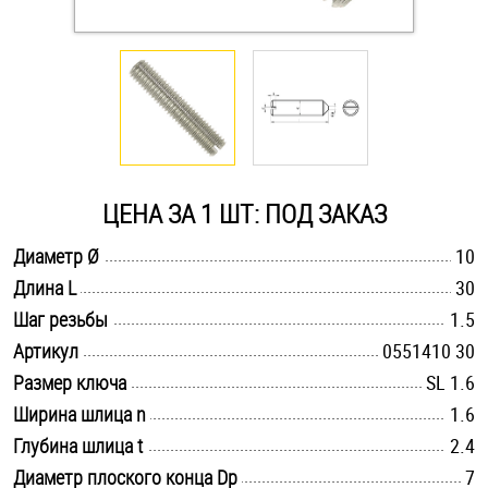
Оснастка и аксессуары для яхт
Пробки
Саморезы и шурупы
ЦЕНА ЗА 1 ШТ: ПОД ЗАКАЗ
Стопорные кольца
.............................................................................................................
Диаметр Ø
10
.............................................................................................................
Длина L
30
.............................................................................................................
Такелаж
Шаг резьбы
1.5
.............................................................................................................
Артикул
0551410 30
Хомуты
.............................................................................................................
Размер ключа
SL 1.6
.............................................................................................................
Ширина шлица n
1.6
Шайбы
.............................................................................................................
Глубина шлица t
2.4
Шпильки
.............................................................................................................
Диаметр плоского конца Dp
7