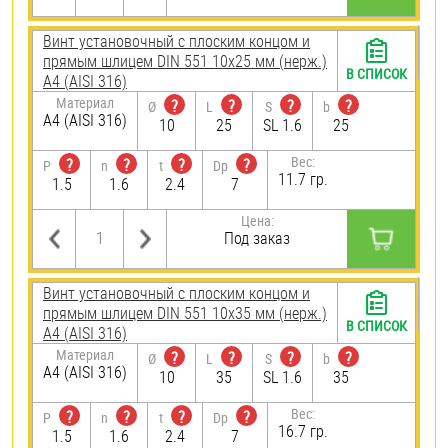
Винт установочный с плоским концом и
прямым шлицем DIN 551 10х25 мм (нерж.)
В СПИСОК
A4 (AISI 316)
Материал
?
?
?
?
Ø
L
S
b
A4 (AISI 316)
10
25
SL 1.6
25
Вес:
?
?
?
?
P
n
t
Dp
11.7 гр.
1.5
1.6
2.4
7
Цена:
Под заказ
Винт установочный с плоским концом и
прямым шлицем DIN 551 10х35 мм (нерж.)
В СПИСОК
A4 (AISI 316)
Материал
?
?
?
?
Ø
L
S
b
A4 (AISI 316)
10
35
SL 1.6
35
Вес:
?
?
?
?
P
n
t
Dp
16.7 гр.
1.5
1.6
2.4
7