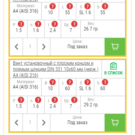
Материал
?
?
?
?
Ø
L
S
b
A4 (AISI 316)
10
55
SL 1.6
55
Вес:
?
?
?
?
P
n
t
Dp
26.7 гр.
1.5
1.6
2.4
7
Цена:
Под заказ
Винт установочный с плоским концом и
прямым шлицем DIN 551 10х60 мм (нерж.)
В СПИСОК
A4 (AISI 316)
Материал
?
?
?
?
Ø
L
S
b
A4 (AISI 316)
10
60
SL 1.6
60
Вес:
?
?
?
?
P
n
t
Dp
29.2 гр.
1.5
1.6
2.4
7
Цена:
Под заказ