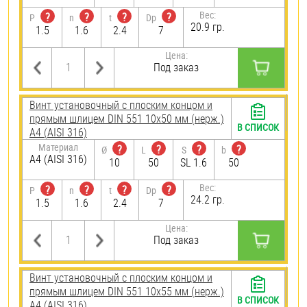
Вес:
?
?
?
?
P
n
t
Dp
20.9 гр.
1.5
1.6
2.4
7
Цена:
Под заказ
Винт установочный с плоским концом и
прямым шлицем DIN 551 10х50 мм (нерж.)
В СПИСОК
A4 (AISI 316)
Материал
?
?
?
?
Ø
L
S
b
A4 (AISI 316)
10
50
SL 1.6
50
Вес:
?
?
?
?
P
n
t
Dp
24.2 гр.
1.5
1.6
2.4
7
Цена:
Под заказ
Винт установочный с плоским концом и
прямым шлицем DIN 551 10х55 мм (нерж.)
В СПИСОК
A4 (AISI 316)