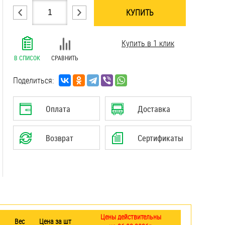
КУПИТЬ
.......................................................................
Купить в 1 клик
.......................................................................
.......................................................................
В СПИСОК
СРАВНИТЬ
.......................................................................
.......................................................................
Поделиться:
.......................................................................
.......................................................................
Оплата
Доставка
.......................................................................
.......................................................................
Возврат
Сертификаты
.......................................................................
.......................................................................
Цены действительны
Вес
Цена за шт