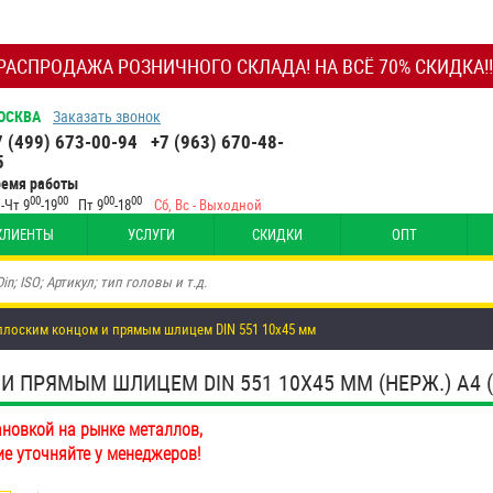
РАСПРОДАЖА РОЗНИЧНОГО СКЛАДА! НА ВСЁ 70% СКИДКА!!
ОСКВА
Заказать звонок
7 (499) 673-00-94
+7 (963) 670-48-
5
ремя работы
00
00
00
00
-Чт 9
-19
Пт 9
-18
Сб, Вс - Выходной
КЛИЕНТЫ
УСЛУГИ
СКИДКИ
ОПТ
плоским концом и прямым шлицем DIN 551 10х45 мм
ПРЯМЫМ ШЛИЦЕМ DIN 551 10Х45 ММ (НЕРЖ.) A4 (A
ановкой на рынке металлов,
ие уточняйте у менеджеров!