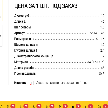
ЦЕНА ЗА 1 ШТ: ПОД ЗАКАЗ
.................................................................................................................................
Диаметр Ø
10
.................................................................................................................................
Длина L
45
.................................................................................................................................
Шаг резьбы
1.5
.................................................................................................................................
Артикул
0551410 45
.................................................................................................................................
Размер ключа
SL 1.6
.................................................................................................................................
Ширина шлица n
1.6
.................................................................................................................................
Глубина шлица t
2.4
.................................................................................................................................
Диаметр плоского конца Dp
7
.................................................................................................................................
Материал
A4 (AISI 316)
.................................................................................................................................
Длина резьбы
45
.................................................................................................................................
Производитель
S+P
Наличие:
Доставка с оптового склада от 1 дня
ал
?
?
?
?
?
?
?
?
Ø
L
S
b
P
n
t
Dp