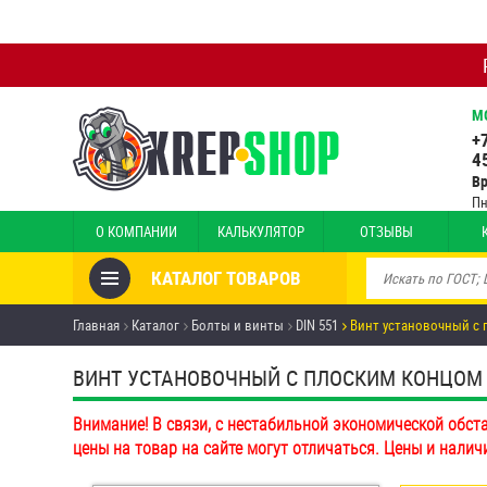
М
+
4
В
Пн
О КОМПАНИИ
КАЛЬКУЛЯТОР
ОТЗЫВЫ
КАТАЛОГ ТОВАРОВ
Товары со скидкой
Главная
Каталог
Болты и винты
DIN 551
Винт установочный с 
Анкеры
ВИНТ УСТАНОВОЧНЫЙ С ПЛОСКИМ КОНЦОМ И 
Антивандальный крепёж,
Внимание! В связи, с нестабильной экономической обст
инструмент
цены на товар на сайте могут отличаться. Цены и налич
Болты и винты