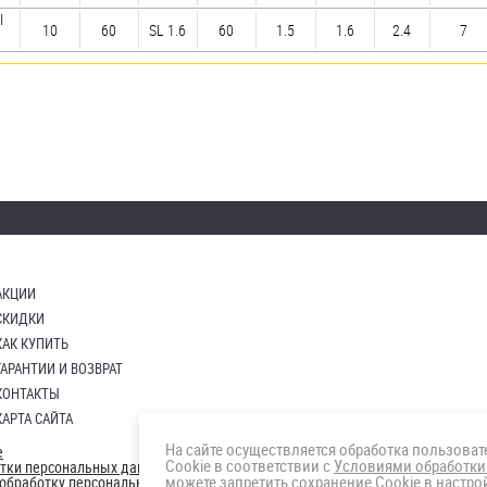
I
10
60
SL 1.6
60
1.5
1.6
2.4
7
АКЦИИ
СКИДКИ
КАК КУПИТЬ
ГАРАНТИИ И ВОЗВРАТ
КОНТАКТЫ
КАРТА САЙТА
На сайте осуществляется обработка пользова
е
Cookie в соответствии с
Условиями обработки
отки персональных данных
можете запретить сохранение Cookie в настрой
а обработку персональных данны