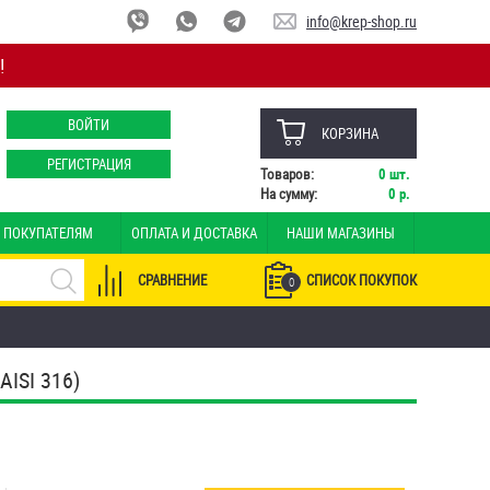
info@krep-shop.ru
!
ВОЙТИ
КОРЗИНА
РЕГИСТРАЦИЯ
Товаров:
0
шт.
На сумму:
0
р.
ПОКУПАТЕЛЯМ
ОПЛАТА И ДОСТАВКА
НАШИ МАГАЗИНЫ
СРАВНЕНИЕ
СПИСОК ПОКУПОК
0
ISI 316)