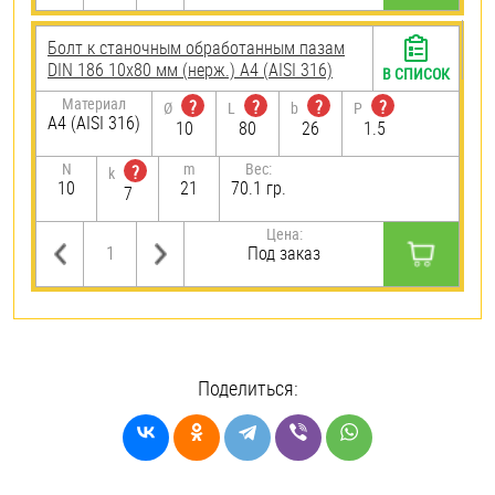
Болт к станочным обработанным пазам
DIN 186 10х80 мм (нерж.) A4 (AISI 316)
В СПИСОК
Материал
?
?
?
?
Ø
L
b
P
A4 (AISI 316)
10
80
26
1.5
N
m
Вес:
?
k
10
21
70.1 гр.
7
Цена:
Под заказ
Поделиться: