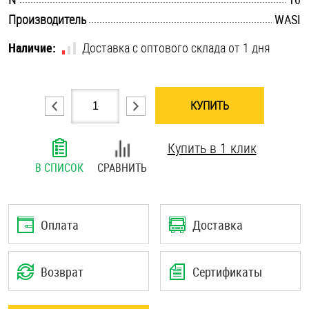
.............................................................................................................
Шплинты
Производитель
WASI
Наличие:
Доставка с оптового склада от 1 дня
Штифты и пальцы
КУПИТЬ
Купить в 1 клик
В СПИСОК
СРАВНИТЬ
Оплата
Доставка
Возврат
Сертификаты