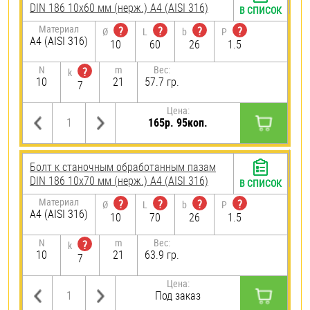
DIN 186 10х60 мм (нерж.) A4 (AISI 316)
В СПИСОК
Материал
?
?
?
?
Ø
L
b
P
A4 (AISI 316)
10
60
26
1.5
N
m
Вес:
?
k
10
21
57.7 гр.
7
Цена:
165р. 95коп.
Болт к станочным обработанным пазам
DIN 186 10х70 мм (нерж.) A4 (AISI 316)
В СПИСОК
Материал
?
?
?
?
Ø
L
b
P
A4 (AISI 316)
10
70
26
1.5
N
m
Вес:
?
k
10
21
63.9 гр.
7
Цена:
Под заказ