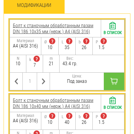
МОДИФИКАЦИИ
Болт к станочным обработанным пазам
DIN 186 10х35 мм (нерж.) A4 (AISI 316)
В СПИСОК
Материал
?
?
?
?
Ø
L
b
P
A4 (AISI 316)
10
35
26
1.5
N
m
Вес:
?
k
10
21
43.4 гр.
7
Цена:
Под заказ
Болт к станочным обработанным пазам
DIN 186 10х40 мм (нерж.) A4 (AISI 316)
В СПИСОК
Материал
?
?
?
?
Ø
L
b
P
A4 (AISI 316)
10
40
26
1.5
N
m
Вес: