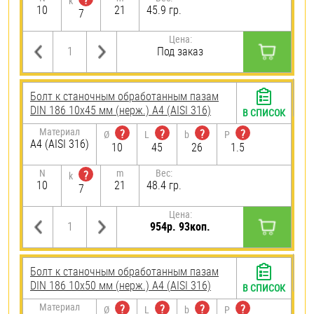
?
k
10
21
45.9 гр.
7
Цена:
Под заказ
Болт к станочным обработанным пазам
DIN 186 10х45 мм (нерж.) A4 (AISI 316)
В СПИСОК
Материал
?
?
?
?
Ø
L
b
P
A4 (AISI 316)
10
45
26
1.5
N
m
Вес:
?
k
10
21
48.4 гр.
7
Цена:
954р. 93коп.
Болт к станочным обработанным пазам
DIN 186 10х50 мм (нерж.) A4 (AISI 316)
В СПИСОК
Материал
?
?
?
?
Ø
L
b
P