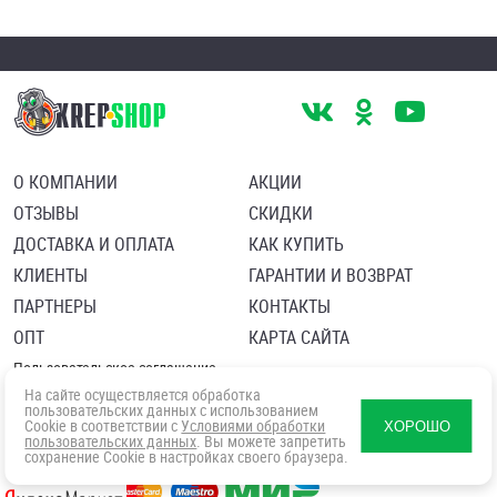
О КОМПАНИИ
АКЦИИ
ОТЗЫВЫ
СКИДКИ
ДОСТАВКА И ОПЛАТА
КАК КУПИТЬ
КЛИЕНТЫ
ГАРАНТИИ И ВОЗВРАТ
ПАРТНЕРЫ
КОНТАКТЫ
ОПТ
КАРТА САЙТА
Пользовательское соглашение
Политика в отношении обработки персональных данных
На сайте осуществляется обработка
Согласие посетителя сайта на обработку персональных данны
пользовательских данных с использованием
Cookie в соответствии с
Условиями обработки
ХОРОШО
пользовательских данных
. Вы можете запретить
сохранение Cookie в настройках своего браузера.