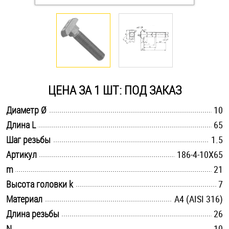
Оснастка и аксессуары для яхт
Пробки
Саморезы и шурупы
ЦЕНА ЗА 1 ШТ: ПОД ЗАКАЗ
.............................................................................................................
Диаметр Ø
10
Стопорные кольца
.............................................................................................................
Длина L
65
.............................................................................................................
Шаг резьбы
1.5
Такелаж
.............................................................................................................
Артикул
186-4-10X65
.............................................................................................................
m
21
Хомуты
.............................................................................................................
Высота головки k
7
Шайбы
.............................................................................................................
Материал
A4 (AISI 316)
.............................................................................................................
Длина резьбы
26
Шпильки
.............................................................................................................
N
10