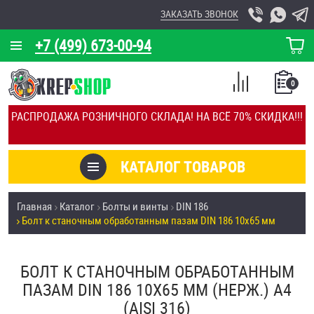
ЗАКАЗАТЬ ЗВОНОК
+7 (499) 673-00-94
КОРЗИНА
О КОМПАНИИ
0
СПИСОК
КАЛЬКУЛЯТОР
СРАВНЕНИЕ
РАСПРОДАЖА РОЗНИЧНОГО СКЛАДА! НА ВСЁ 70% СКИДКА!!!
ПОКУПОК
ОТЗЫВЫ
КАТАЛОГ ТОВАРОВ
КЛИЕНТЫ
Товары со скидкой
Главная
Каталог
Болты и винты
DIN 186
УСЛУГИ
Болт к станочным обработанным пазам DIN 186 10х65 мм
Анкеры
СКИДКИ
Антивандальный крепёж, инструмент
БОЛТ К СТАНОЧНЫМ ОБРАБОТАННЫМ
ОПТ
ПАЗАМ DIN 186 10Х65 ММ (НЕРЖ.) A4
ПОКУПАТЕЛЯМ
(AISI 316)
Болты и винты