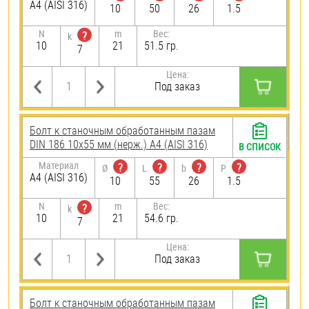
A4 (AISI 316)
10
50
26
1.5
N
m
Вес:
?
k
10
21
51.5 гр.
7
Цена:
Под заказ
Болт к станочным обработанным пазам
DIN 186 10х55 мм (нерж.) A4 (AISI 316)
В СПИСОК
Материал
?
?
?
?
Ø
L
b
P
A4 (AISI 316)
10
55
26
1.5
N
m
Вес:
?
k
10
21
54.6 гр.
7
Цена:
Под заказ
Болт к станочным обработанным пазам