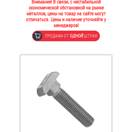
Внимание! В связи, с нестабильной
ОПЛАТА И ДОСТАВКА
экономической обстановкой на рынке
Втулки
металлов, цены на товар на сайте могут
отличаться. Цены и наличие уточняйте у
НАШИ МАГАЗИНЫ
Гайки
менеджеров!
ПРОДАЖА ОТ
ОДНОЙ
ШТУКИ
Дюбели
Дюймовый крепёж
Заклепки (Гайки-Заклепки)
Инструмент
Крюки, кольца с метрической резьбой
Крюки, кольца с шурупной резьбой