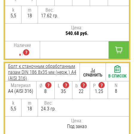
k
m
Вес:
5,5
18
17.62 гр.
Цена:
540.68 руб.
Наличие
Болт к станочным обработанным
пазам DIN 186 8х35 мм (нерж.) A4
СРАВНИТЬ
В СПИСОК
(AISI 316)
Материал
N
Ø
?
L
?
b
?
P
?
A4 (AISI 316)
8
8
35
22
1.25
k
m
Вес:
5,5
18
24.3 гр.
Цена:
Под заказ