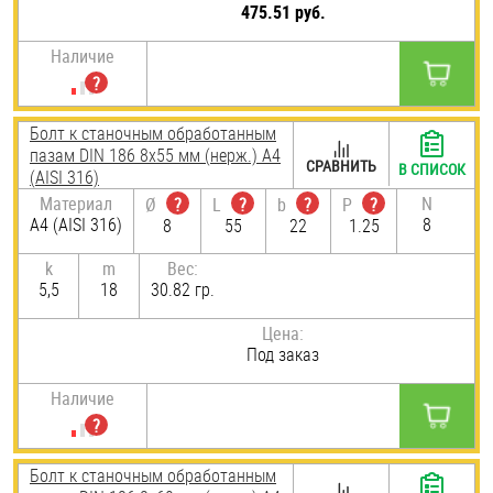
475.51 руб.
Наличие
Болт к станочным обработанным
пазам DIN 186 8х55 мм (нерж.) A4
СРАВНИТЬ
В СПИСОК
(AISI 316)
Материал
N
Ø
?
L
?
b
?
P
?
A4 (AISI 316)
8
8
55
22
1.25
k
m
Вес:
5,5
18
30.82 гр.
Цена:
Под заказ
Наличие
Болт к станочным обработанным