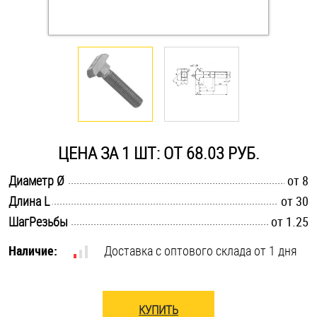
Оснастка и аксессуары для яхт
Пробки
Саморезы и шурупы
ЦЕНА ЗА 1 ШТ: ОТ 68.03 РУБ.
Стопорные кольца
.............................................................................................................
Диаметр Ø
от 8
.............................................................................................................
Длина L
от 30
Такелаж
.............................................................................................................
ШагРезьбы
от 1.25
Хомуты
Наличие:
Доставка с оптового склада от 1 дня
Шайбы
Шпильки
КУПИТЬ