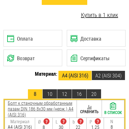
Шплинты
Купить в 1 клик
Штифты и пальцы
Оплата
Доставка
Возврат
Сертификаты
Материал:
A4 (AISI 316)
А2 (AISI 304)
8
10
12
16
20
Болт к станочным обработанным
пазам DIN 186 8х30 мм (нерж.) A4
СРАВНИТЬ
В СПИСОК
(AISI 316)
Материал
N
Ø
?
L
?
b
?
P
?
A4 (AISI 316)
8
8
30
22
1.25