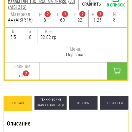
пазам DIN 186 8х60 мм (нерж.) A4
СРАВНИТЬ
В СПИСОК
(AISI 316)
Материал
N
Ø
?
L
?
b
?
P
?
A4 (AISI 316)
8
8
60
22
1.25
k
m
Вес:
5,5
18
32.82 гр.
Цена:
Под заказ
Наличие
ТЕХНИЧЕСКИЕ
О ТОВАРЕ
ОТЗЫВЫ
ВОПРОСЫ И
ХАРАКТЕРИСТИКИ
ОТВЕТЫ
Описание