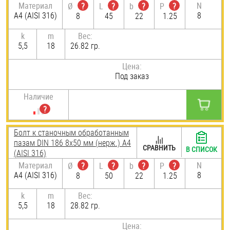
Материал
N
Ø
?
L
?
b
?
P
?
A4 (AISI 316)
8
8
45
22
1.25
k
m
Вес:
5,5
18
26.82 гр.
Цена:
Под заказ
Наличие
Болт к станочным обработанным
пазам DIN 186 8х50 мм (нерж.) A4
СРАВНИТЬ
В СПИСОК
(AISI 316)
Материал
N
Ø
?
L
?
b
?
P
?
A4 (AISI 316)
8
8
50
22
1.25
k
m
Вес:
5,5
18
28.82 гр.
Цена: