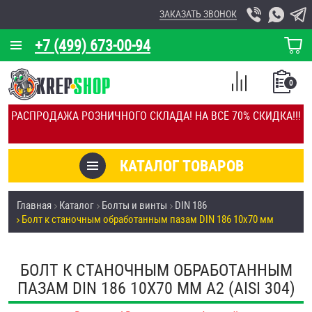
ЗАКАЗАТЬ ЗВОНОК
+7 (499) 673-00-94
КОРЗИНА
О КОМПАНИИ
0
СПИСОК
КАЛЬКУЛЯТОР
СРАВНЕНИЕ
РАСПРОДАЖА РОЗНИЧНОГО СКЛАДА! НА ВСЁ 70% СКИДКА!!!
ПОКУПОК
ОТЗЫВЫ
КАТАЛОГ ТОВАРОВ
КЛИЕНТЫ
Товары со скидкой
Главная
Каталог
Болты и винты
DIN 186
УСЛУГИ
Болт к станочным обработанным пазам DIN 186 10х70 мм
Анкеры
СКИДКИ
Антивандальный крепёж, инструмент
БОЛТ К СТАНОЧНЫМ ОБРАБОТАННЫМ
ОПТ
ПАЗАМ DIN 186 10Х70 ММ А2 (AISI 304)
ПОКУПАТЕЛЯМ
Болты и винты