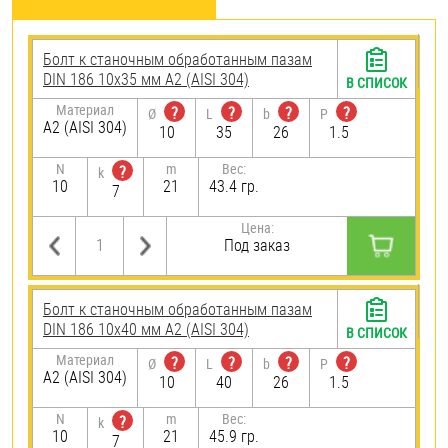
Болт к станочным обработанным пазам
DIN 186 10х35 мм А2 (AISI 304)
В СПИСОК
Материал
?
?
?
?
Ø
L
b
P
А2 (AISI 304)
10
35
26
1.5
N
m
Вес:
?
k
10
21
43.4 гр.
7
Цена:
Под заказ
Болт к станочным обработанным пазам
DIN 186 10х40 мм А2 (AISI 304)
В СПИСОК
Материал
?
?
?
?
Ø
L
b
P
А2 (AISI 304)
10
40
26
1.5
N
m
Вес:
?
k
10
21
45.9 гр.
7