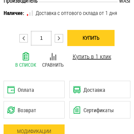
.............................................................................................................
Производитель
WASI
Шплинты
Наличие:
Доставка с оптового склада от 1 дня
Штифты и пальцы
КУПИТЬ
Купить в 1 клик
В СПИСОК
СРАВНИТЬ
Оплата
Доставка
Возврат
Сертификаты
МОДИФИКАЦИИ