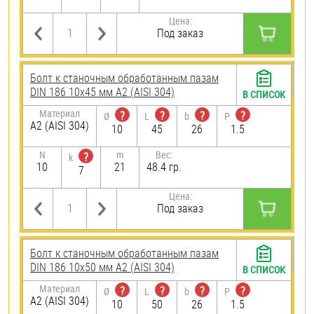
Цена:
Под заказ
Болт к станочным обработанным пазам
DIN 186 10х45 мм А2 (AISI 304)
В СПИСОК
Материал
?
?
?
?
Ø
L
b
P
А2 (AISI 304)
10
45
26
1.5
N
m
Вес:
?
k
10
21
48.4 гр.
7
Цена:
Под заказ
Болт к станочным обработанным пазам
DIN 186 10х50 мм А2 (AISI 304)
В СПИСОК
Материал
?
?
?
?
Ø
L
b
P
А2 (AISI 304)
10
50
26
1.5