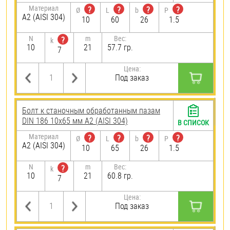
Материал
?
?
?
?
Ø
L
b
P
А2 (AISI 304)
10
60
26
1.5
N
m
Вес:
?
k
10
21
57.7 гр.
7
Цена:
Под заказ
Болт к станочным обработанным пазам
DIN 186 10х65 мм А2 (AISI 304)
В СПИСОК
Материал
?
?
?
?
Ø
L
b
P
А2 (AISI 304)
10
65
26
1.5
N
m
Вес:
?
k
10
21
60.8 гр.
7
Цена:
Под заказ