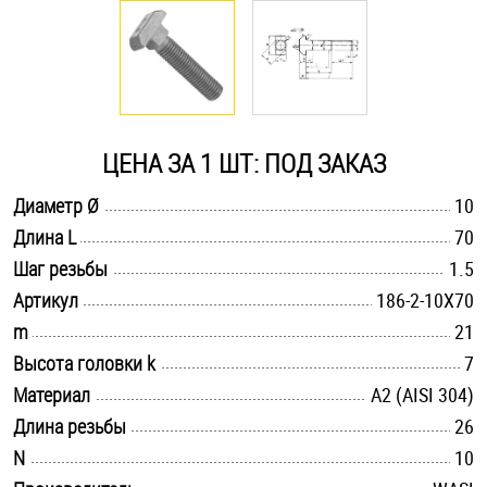
Оснастка и аксессуары для яхт
Пробки
ЦЕНА ЗА 1 ШТ: ПОД ЗАКАЗ
Саморезы и шурупы
.............................................................................................................
Диаметр Ø
10
.............................................................................................................
Длина L
70
Стопорные кольца
.............................................................................................................
Шаг резьбы
1.5
.............................................................................................................
Артикул
186-2-10X70
Такелаж
.............................................................................................................
m
21
.............................................................................................................
Высота головки k
7
Хомуты
.............................................................................................................
Материал
А2 (AISI 304)
Шайбы
.............................................................................................................
Длина резьбы
26
.............................................................................................................
N
10
Шпильки