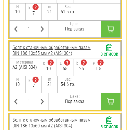
N
m
Вес:
?
k
10
21
51.5 гр.
7
Цена:
Под заказ
Болт к станочным обработанным пазам
DIN 186 10х55 мм А2 (AISI 304)
В СПИСОК
Материал
?
?
?
?
Ø
L
b
P
А2 (AISI 304)
10
55
26
1.5
N
m
Вес:
?
k
10
21
54.6 гр.
7
Цена:
Под заказ
Болт к станочным обработанным пазам
DIN 186 10х60 мм А2 (AISI 304)
В СПИСОК