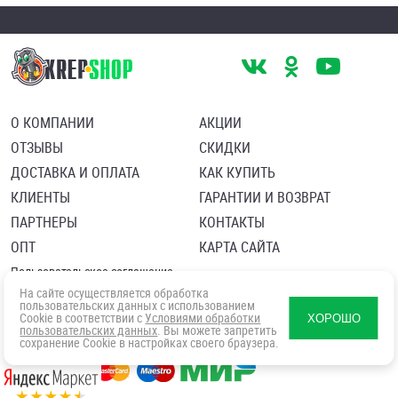
О КОМПАНИИ
АКЦИИ
ОТЗЫВЫ
СКИДКИ
ДОСТАВКА И ОПЛАТА
КАК КУПИТЬ
КЛИЕНТЫ
ГАРАНТИИ И ВОЗВРАТ
ПАРТНЕРЫ
КОНТАКТЫ
ОПТ
КАРТА САЙТА
Пользовательское соглашение
Политика в отношении обработки персональных данных
На сайте осуществляется обработка
Согласие посетителя сайта на обработку персональных данны
пользовательских данных с использованием
Cookie в соответствии с
Условиями обработки
ХОРОШО
пользовательских данных
. Вы можете запретить
сохранение Cookie в настройках своего браузера.