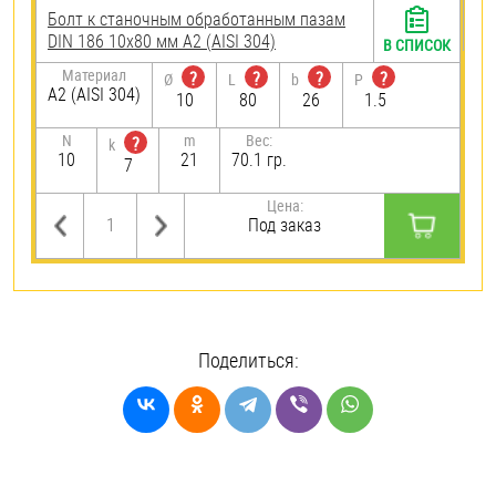
Болт к станочным обработанным пазам
DIN 186 10х80 мм А2 (AISI 304)
В СПИСОК
Материал
?
?
?
?
Ø
L
b
P
А2 (AISI 304)
10
80
26
1.5
N
m
Вес:
?
k
10
21
70.1 гр.
7
Цена:
Под заказ
Поделиться: