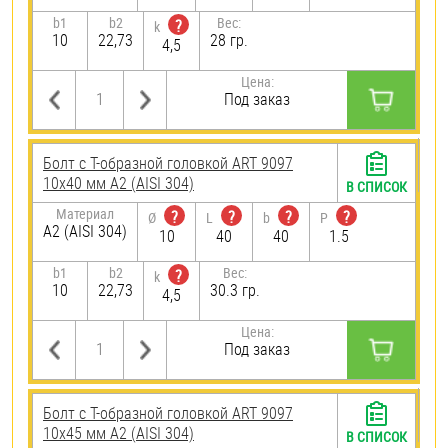
b1
b2
Вес:
?
k
10
22,73
28 гр.
4,5
Цена:
Под заказ
Болт с Т-образной головкой ART 9097
10х40 мм А2 (AISI 304)
В СПИСОК
Материал
?
?
?
?
Ø
L
b
P
А2 (AISI 304)
10
40
40
1.5
b1
b2
Вес:
?
k
10
22,73
30.3 гр.
4,5
Цена:
Под заказ
Болт с Т-образной головкой ART 9097
10х45 мм А2 (AISI 304)
В СПИСОК