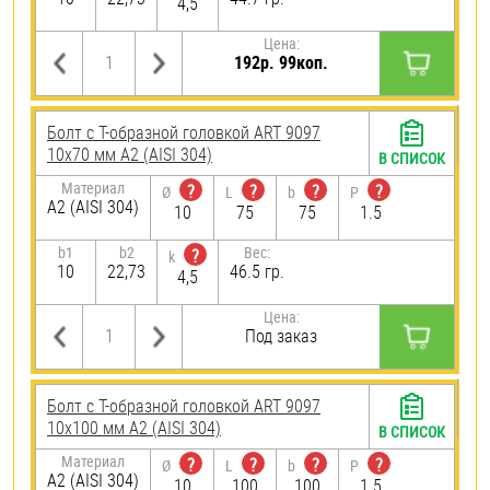
4,5
Цена:
192р. 99коп.
Болт с Т-образной головкой ART 9097
10х70 мм А2 (AISI 304)
В СПИСОК
Материал
?
?
?
?
Ø
L
b
P
А2 (AISI 304)
10
75
75
1.5
b1
b2
Вес:
?
k
10
22,73
46.5 гр.
4,5
Цена:
Под заказ
Болт с Т-образной головкой ART 9097
10х100 мм А2 (AISI 304)
В СПИСОК
Материал
?
?
?
?
Ø
L
b
P
А2 (AISI 304)
10
100
100
1.5