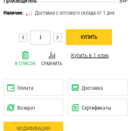
.............................................................................................................
Производитель
S+P
Шплинты
Наличие:
Доставка с оптового склада от 1 дня
Штифты и пальцы
КУПИТЬ
Купить в 1 клик
В СПИСОК
СРАВНИТЬ
Оплата
Доставка
Возврат
Сертификаты
МОДИФИКАЦИИ