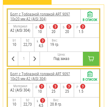
Болт с Т-образной головкой ART 9097
10х20 мм А2 (AISI 304)
В СПИСОК
Материал
?
?
?
?
Ø
L
b
P
А2 (AISI 304)
10
20
20
1.5
b1
b2
Вес:
?
k
10
22,73
19 гр.
4,5
Цена:
Под заказ
Болт с Т-образной головкой ART 9097
10х25 мм А2 (AISI 304)
В СПИСОК
Материал
?
?
?
?
Ø
L
b
P
А2 (AISI 304)
10
25
25
1.5
b1
b2
Вес:
?
k
10
22,73
20.8 гр.
4,5