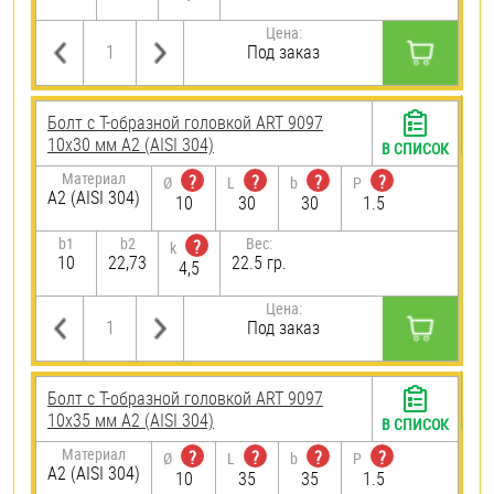
Цена:
Под заказ
Болт с Т-образной головкой ART 9097
10х30 мм А2 (AISI 304)
В СПИСОК
Материал
?
?
?
?
Ø
L
b
P
А2 (AISI 304)
10
30
30
1.5
b1
b2
Вес:
?
k
10
22,73
22.5 гр.
4,5
Цена:
Под заказ
Болт с Т-образной головкой ART 9097
10х35 мм А2 (AISI 304)
В СПИСОК
Материал
?
?
?
?
Ø
L
b
P
А2 (AISI 304)
10
35
35
1.5