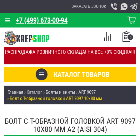
ЗАКАЗАТЬ ЗВОНОК
+7 (499) 673-00-94
КОРЗИНА
О КОМПАНИИ
0
СПИСОК
КАЛЬКУЛЯТОР
СРАВНЕНИЕ
РАСПРОДАЖА РОЗНИЧНОГО СКЛАДА! НА ВСЁ 70% СКИДКА!!!
ПОКУПОК
ОТЗЫВЫ
КАТАЛОГ ТОВАРОВ
КЛИЕНТЫ
Товары со скидкой
Главная
Каталог
Болты и винты
ART 9097
УСЛУГИ
Болт с Т-образной головкой ART 9097 10х80 мм
Анкеры
СКИДКИ
Антивандальный крепёж, инструмент
БОЛТ С Т-ОБРАЗНОЙ ГОЛОВКОЙ ART 9097
ОПТ
10Х80 ММ А2 (AISI 304)
ПОКУПАТЕЛЯМ
Болты и винты