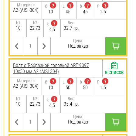
Материал
?
?
?
?
Ø
L
b
P
А2 (AISI 304)
10
45
45
1.5
b1
b2
Вес:
?
k
10
22,73
32.7 гр.
4,5
Цена:
Под заказ
Болт с Т-образной головкой ART 9097
10х50 мм А2 (AISI 304)
В СПИСОК
Материал
?
?
?
?
Ø
L
b
P
А2 (AISI 304)
10
50
50
1.5
b1
b2
Вес:
?
k
10
22,73
35.4 гр.
4,5
Цена:
Под заказ