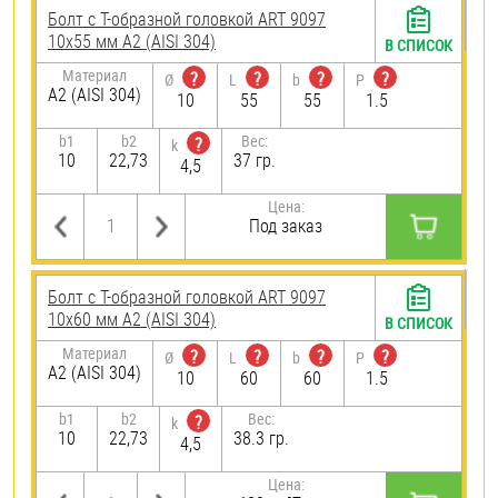
Болт с Т-образной головкой ART 9097
10х55 мм А2 (AISI 304)
В СПИСОК
Материал
?
?
?
?
Ø
L
b
P
А2 (AISI 304)
10
55
55
1.5
b1
b2
Вес:
?
k
10
22,73
37 гр.
4,5
Цена:
Под заказ
Болт с Т-образной головкой ART 9097
10х60 мм А2 (AISI 304)
В СПИСОК
Материал
?
?
?
?
Ø
L
b
P
А2 (AISI 304)
10
60
60
1.5
b1
b2
Вес:
?
k
10
22,73
38.3 гр.
4,5
Цена: