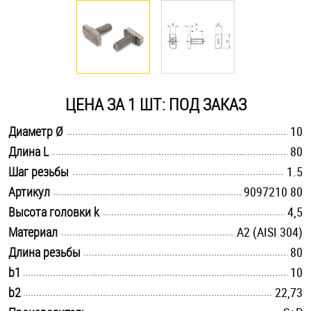
Оснастка и аксессуары для яхт
Пробки
ЦЕНА ЗА 1 ШТ: ПОД ЗАКАЗ
Саморезы и шурупы
.............................................................................................................
Диаметр Ø
10
.............................................................................................................
Длина L
80
Стопорные кольца
.............................................................................................................
Шаг резьбы
1.5
.............................................................................................................
Артикул
9097210 80
Такелаж
.............................................................................................................
Высота головки k
4,5
.............................................................................................................
Материал
А2 (AISI 304)
Хомуты
.............................................................................................................
Длина резьбы
80
Шайбы
.............................................................................................................
b1
10
.............................................................................................................
b2
22,73
Шпильки