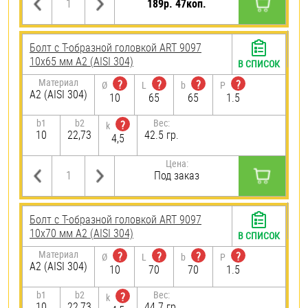
189р. 47коп.
Болт с Т-образной головкой ART 9097
10х65 мм А2 (AISI 304)
В СПИСОК
Материал
?
?
?
?
Ø
L
b
P
А2 (AISI 304)
10
65
65
1.5
b1
b2
Вес:
?
k
10
22,73
42.5 гр.
4,5
Цена:
Под заказ
Болт с Т-образной головкой ART 9097
10х70 мм А2 (AISI 304)
В СПИСОК
Материал
?
?
?
?
Ø
L
b
P
А2 (AISI 304)
10
70
70
1.5
b1
b2
Вес:
?
k
10
22,73
44.7 гр.