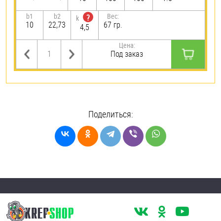
b1
b2
Вес:
?
k
10
22,73
67 гр.
4,5
Цена:
Под заказ
Поделиться: