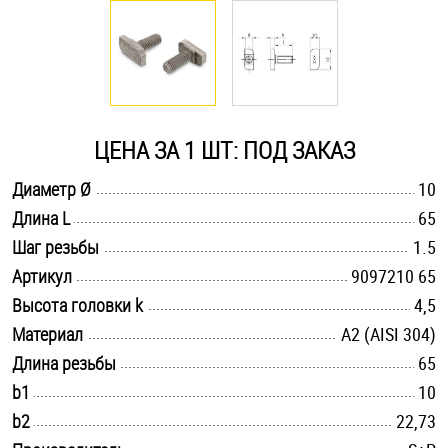
Оснастка и аксессуары для яхт
Пробки
ЦЕНА ЗА 1 ШТ: ПОД ЗАКАЗ
Саморезы и шурупы
.............................................................................................................
Диаметр Ø
10
.............................................................................................................
Длина L
65
Стопорные кольца
.............................................................................................................
Шаг резьбы
1.5
.............................................................................................................
Артикул
9097210 65
Такелаж
.............................................................................................................
Высота головки k
4,5
.............................................................................................................
Материал
А2 (AISI 304)
Хомуты
.............................................................................................................
Длина резьбы
65
Шайбы
.............................................................................................................
b1
10
.............................................................................................................
b2
22,73
Шпильки