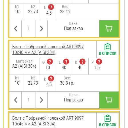
b1
b2
Вес:
?
k
10
22,73
28 гр.
4,5
Цена:
Под заказ
Болт с Т-образной головкой ART 9097
10х40 мм А2 (AISI 304)
В СПИСОК
Материал
?
?
?
?
Ø
L
b
P
А2 (AISI 304)
10
40
40
1.5
b1
b2
Вес:
?
k
10
22,73
30.3 гр.
4,5
Цена:
Под заказ
Болт с Т-образной головкой ART 9097
10х45 мм А2 (AISI 304)
В СПИСОК