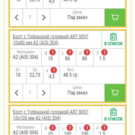
4,5
Цена:
Под заказ
Болт с Т-образной головкой ART 9097
10х80 мм А2 (AISI 304)
В СПИСОК
Материал
?
?
?
?
Ø
L
b
P
А2 (AISI 304)
10
80
80
1.5
b1
b2
Вес:
?
k
10
22,73
48.5 гр.
4,5
Цена:
Под заказ
Болт с Т-образной головкой ART 9097
10х100 мм А2 (AISI 304)
В СПИСОК
Материал
?
?
?
?
Ø
L
b
P
А2 (AISI 304)
10
100
100
1.5