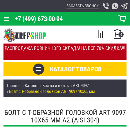
ЗАКАЗАТЬ ЗВОНОК
+7 (499) 673-00-94
КОРЗИНА
О КОМПАНИИ
0
СПИСОК
КАЛЬКУЛЯТОР
СРАВНЕНИЕ
РАСПРОДАЖА РОЗНИЧНОГО СКЛАДА! НА ВСЁ 70% СКИДКА!!!
ПОКУПОК
ОТЗЫВЫ
КАТАЛОГ ТОВАРОВ
КЛИЕНТЫ
Товары со скидкой
Главная
Каталог
Болты и винты
ART 9097
УСЛУГИ
Болт с Т-образной головкой ART 9097 10х65 мм
Анкеры
СКИДКИ
Антивандальный крепёж, инструмент
БОЛТ С Т-ОБРАЗНОЙ ГОЛОВКОЙ ART 9097
ОПТ
10Х65 ММ А2 (AISI 304)
ПОКУПАТЕЛЯМ
Болты и винты