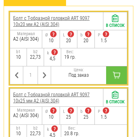
Болт с Т-образной головкой ART 9097
10х20 мм А2 (AISI 304)
В СПИСОК
Материал
?
?
?
?
Ø
L
b
P
А2 (AISI 304)
10
20
20
1.5
b1
b2
Вес:
?
k
10
22,73
19 гр.
4,5
Цена:
Под заказ
Болт с Т-образной головкой ART 9097
10х25 мм А2 (AISI 304)
В СПИСОК
Материал
?
?
?
?
Ø
L
b
P
А2 (AISI 304)
10
25
25
1.5
b1
b2
Вес:
?
k
10
22,73
20.8 гр.
4,5