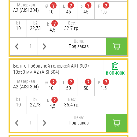
Материал
?
?
?
?
Ø
L
b
P
А2 (AISI 304)
10
45
45
1.5
b1
b2
Вес:
?
k
10
22,73
32.7 гр.
4,5
Цена:
Под заказ
Болт с Т-образной головкой ART 9097
10х50 мм А2 (AISI 304)
В СПИСОК
Материал
?
?
?
?
Ø
L
b
P
А2 (AISI 304)
10
50
50
1.5
b1
b2
Вес:
?
k
10
22,73
35.4 гр.
4,5
Цена:
Под заказ