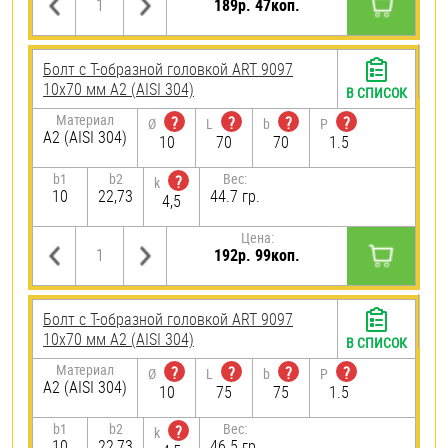
189р. 47коп.
Болт с Т-образной головкой ART 9097
10х70 мм А2 (AISI 304)
В СПИСОК
Материал
?
?
?
?
Ø
L
b
P
А2 (AISI 304)
10
70
70
1.5
b1
b2
Вес:
?
k
10
22,73
44.7 гр.
4,5
Цена:
192р. 99коп.
Болт с Т-образной головкой ART 9097
10х70 мм А2 (AISI 304)
В СПИСОК
Материал
?
?
?
?
Ø
L
b
P
А2 (AISI 304)
10
75
75
1.5
b1
b2
Вес:
?
k
10
22,73
46.5 гр.