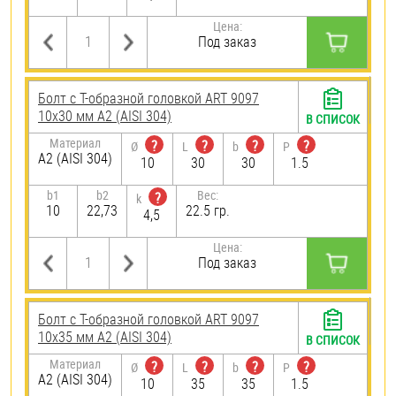
Цена:
Под заказ
Болт с Т-образной головкой ART 9097
10х30 мм А2 (AISI 304)
В СПИСОК
Материал
?
?
?
?
Ø
L
b
P
А2 (AISI 304)
10
30
30
1.5
b1
b2
Вес:
?
k
10
22,73
22.5 гр.
4,5
Цена:
Под заказ
Болт с Т-образной головкой ART 9097
10х35 мм А2 (AISI 304)
В СПИСОК
Материал
?
?
?
?
Ø
L
b
P
А2 (AISI 304)
10
35
35
1.5