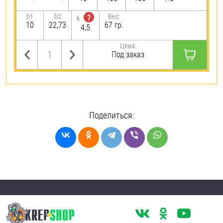
b1
b2
Вес:
?
k
10
22,73
67 гр.
4,5
Цена:
Под заказ
Поделиться: