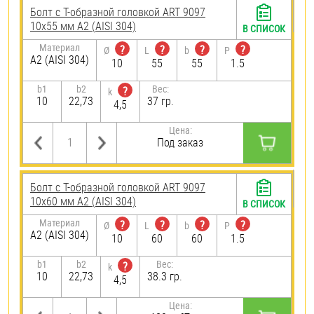
Болт с Т-образной головкой ART 9097
10х55 мм А2 (AISI 304)
В СПИСОК
Материал
?
?
?
?
Ø
L
b
P
А2 (AISI 304)
10
55
55
1.5
b1
b2
Вес:
?
k
10
22,73
37 гр.
4,5
Цена:
Под заказ
Болт с Т-образной головкой ART 9097
10х60 мм А2 (AISI 304)
В СПИСОК
Материал
?
?
?
?
Ø
L
b
P
А2 (AISI 304)
10
60
60
1.5
b1
b2
Вес:
?
k
10
22,73
38.3 гр.
4,5
Цена: