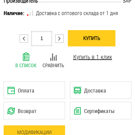
.............................................................................................................
Производитель
S+P
Шплинты
Наличие:
Доставка с оптового склада от 1 дня
Штифты и пальцы
КУПИТЬ
Купить в 1 клик
В СПИСОК
СРАВНИТЬ
Оплата
Доставка
Возврат
Сертификаты
МОДИФИКАЦИИ