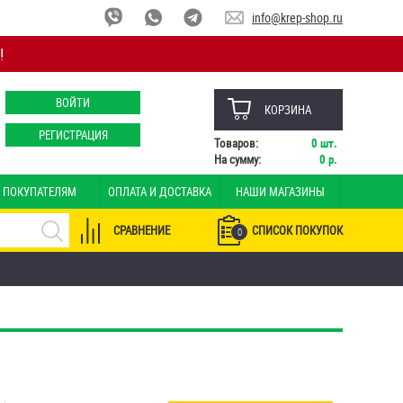
info@krep-shop.ru
!
ВОЙТИ
КОРЗИНА
РЕГИСТРАЦИЯ
Товаров:
0
шт.
На сумму:
0
р.
ПОКУПАТЕЛЯМ
ОПЛАТА И ДОСТАВКА
НАШИ МАГАЗИНЫ
СРАВНЕНИЕ
СПИСОК ПОКУПОК
0