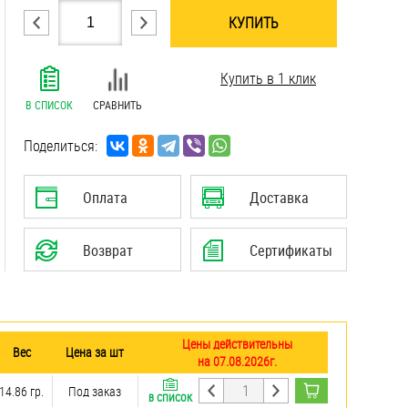
КУПИТЬ
.......................................................................
Купить в 1 клик
.......................................................................
.......................................................................
В СПИСОК
СРАВНИТЬ
.......................................................................
.......................................................................
Поделиться:
.......................................................................
.......................................................................
Оплата
Доставка
.......................................................................
Возврат
Сертификаты
Цены действительны
Вес
Цена за шт
на 07.08.2026г.
14.86 гр.
Под заказ
В СПИСОК