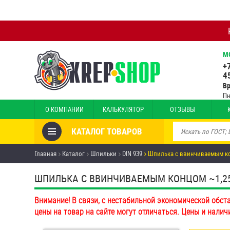
М
+
4
В
Пн
О КОМПАНИИ
КАЛЬКУЛЯТОР
ОТЗЫВЫ
КАТАЛОГ ТОВАРОВ
Товары со скидкой
Главная
Каталог
Шпильки
DIN 939
Шпилька c ввинчиваемым кон
Анкеры
ШПИЛЬКА C ВВИНЧИВАЕМЫМ КОНЦОМ ~1,25D D
Антивандальный крепёж,
Внимание! В связи, с нестабильной экономической обст
инструмент
цены на товар на сайте могут отличаться. Цены и налич
Болты и винты