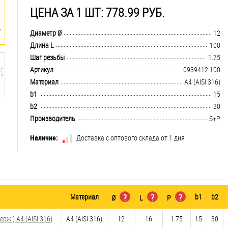
ЦЕНА ЗА 1 ШТ: 778.99 РУБ.
.................................................................................................................................
Диаметр Ø
12
.................................................................................................................................
Длина L
100
.................................................................................................................................
Шаг резьбы
1.75
.................................................................................................................................
Артикул
0939412 100
.................................................................................................................................
Материал
A4 (AISI 316)
.................................................................................................................................
b1
15
.................................................................................................................................
b2
30
.................................................................................................................................
Производитель
S+P
Наличие:
Доставка с оптового склада от 1 дня
Материал
?
?
?
b1
b2
Ø
L
P
ж.) A4 (AISI 316)
A4 (AISI 316)
12
16
1.75
15
30