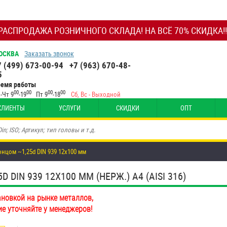
РАСПРОДАЖА РОЗНИЧНОГО СКЛАДА! НА ВСЁ 70% СКИДКА!!
ОСКВА
Заказать звонок
7 (499) 673-00-94
+7 (963) 670-48-
5
ремя работы
00
00
00
00
-Чт 9
-19
Пт 9
-18
Сб, Вс - Выходной
КЛИЕНТЫ
УСЛУГИ
СКИДКИ
ОПТ
цом ~1,25d DIN 939 12х100 мм
IN 939 12Х100 ММ (НЕРЖ.) A4 (AISI 316)
ановкой на рынке металлов,
ие уточняйте у менеджеров!