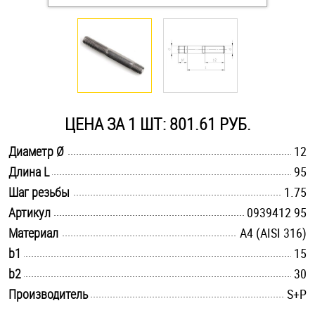
Оснастка и аксессуары для яхт
Пробки
Саморезы и шурупы
ЦЕНА ЗА 1 ШТ: 801.61 РУБ.
.............................................................................................................
Диаметр Ø
12
Стопорные кольца
.............................................................................................................
Длина L
95
.............................................................................................................
Шаг резьбы
1.75
Такелаж
.............................................................................................................
Артикул
0939412 95
.............................................................................................................
Материал
A4 (AISI 316)
Хомуты
.............................................................................................................
b1
15
Шайбы
.............................................................................................................
b2
30
.............................................................................................................
Производитель
S+P
Шпильки