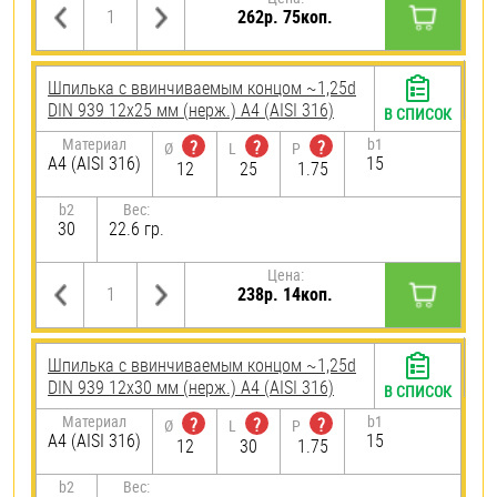
262р. 75коп.
Шпилька c ввинчиваемым концом ~1,25d
DIN 939 12х25 мм (нерж.) A4 (AISI 316)
В СПИСОК
Материал
b1
?
?
?
Ø
L
P
A4 (AISI 316)
15
12
25
1.75
b2
Вес:
30
22.6 гр.
Цена:
238р. 14коп.
Шпилька c ввинчиваемым концом ~1,25d
DIN 939 12х30 мм (нерж.) A4 (AISI 316)
В СПИСОК
Материал
b1
?
?
?
Ø
L
P
A4 (AISI 316)
15
12
30
1.75
b2
Вес: