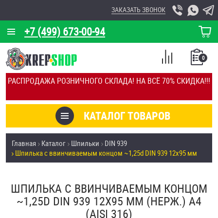
ЗАКАЗАТЬ ЗВОНОК
+7 (499) 673-00-94
КОРЗИНА
О КОМПАНИИ
0
СПИСОК
КАЛЬКУЛЯТОР
СРАВНЕНИЕ
РАСПРОДАЖА РОЗНИЧНОГО СКЛАДА! НА ВСЁ 70% СКИДКА!!!
ПОКУПОК
ОТЗЫВЫ
КАТАЛОГ ТОВАРОВ
КЛИЕНТЫ
Товары со скидкой
Главная
Каталог
Шпильки
DIN 939
УСЛУГИ
Шпилька c ввинчиваемым концом ~1,25d DIN 939 12х95 мм
Анкеры
СКИДКИ
Антивандальный крепёж, инструмент
ШПИЛЬКА C ВВИНЧИВАЕМЫМ КОНЦОМ
ОПТ
~1,25D DIN 939 12Х95 ММ (НЕРЖ.) A4
ПОКУПАТЕЛЯМ
(AISI 316)
Болты и винты