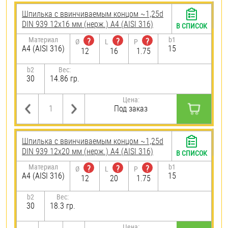
Шпилька c ввинчиваемым концом ~1,25d
DIN 939 12х16 мм (нерж.) A4 (AISI 316)
В СПИСОК
Материал
b1
?
?
?
Ø
L
P
A4 (AISI 316)
15
12
16
1.75
b2
Вес:
30
14.86 гр.
Цена:
Под заказ
Шпилька c ввинчиваемым концом ~1,25d
DIN 939 12х20 мм (нерж.) A4 (AISI 316)
В СПИСОК
Материал
b1
?
?
?
Ø
L
P
A4 (AISI 316)
15
12
20
1.75
b2
Вес:
30
18.3 гр.
Цена: