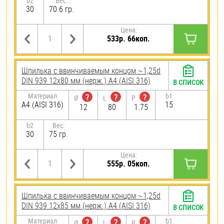
b2
Вес:
30
70.6 гр.
Цена:
533р. 66коп.
Шпилька c ввинчиваемым концом ~1,25d
DIN 939 12х80 мм (нерж.) A4 (AISI 316)
В СПИСОК
Материал
b1
?
?
?
Ø
L
P
A4 (AISI 316)
15
12
80
1.75
b2
Вес:
30
75 гр.
Цена:
555р. 05коп.
Шпилька c ввинчиваемым концом ~1,25d
DIN 939 12х85 мм (нерж.) A4 (AISI 316)
В СПИСОК
Материал
b1
?
?
?
Ø
L
P