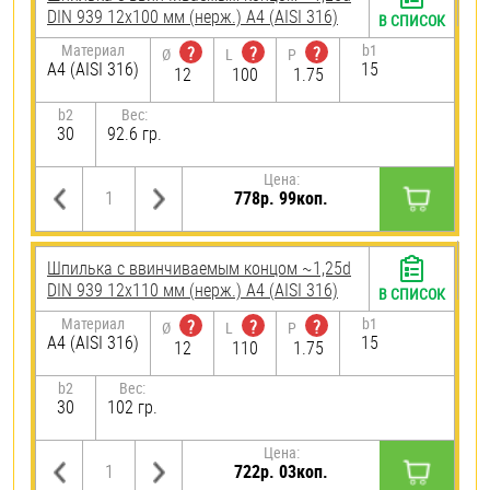
DIN 939 12х100 мм (нерж.) A4 (AISI 316)
В СПИСОК
Материал
b1
?
?
?
Ø
L
P
A4 (AISI 316)
15
12
100
1.75
b2
Вес:
30
92.6 гр.
Цена:
778р. 99коп.
Шпилька c ввинчиваемым концом ~1,25d
DIN 939 12х110 мм (нерж.) A4 (AISI 316)
В СПИСОК
Материал
b1
?
?
?
Ø
L
P
A4 (AISI 316)
15
12
110
1.75
b2
Вес:
30
102 гр.
Цена:
722р. 03коп.