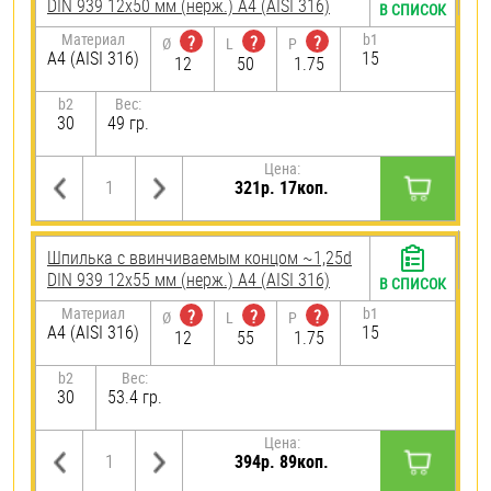
DIN 939 12х50 мм (нерж.) A4 (AISI 316)
В СПИСОК
Материал
b1
?
?
?
Ø
L
P
A4 (AISI 316)
15
12
50
1.75
b2
Вес:
30
49 гр.
Цена:
321р. 17коп.
Шпилька c ввинчиваемым концом ~1,25d
DIN 939 12х55 мм (нерж.) A4 (AISI 316)
В СПИСОК
Материал
b1
?
?
?
Ø
L
P
A4 (AISI 316)
15
12
55
1.75
b2
Вес:
30
53.4 гр.
Цена:
394р. 89коп.