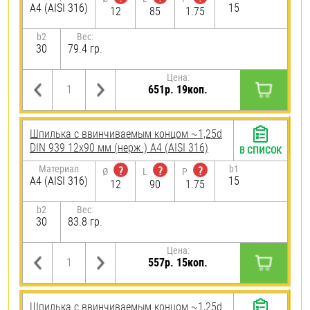
A4 (AISI 316)
15
12
85
1.75
b2
Вес:
30
79.4 гр.
Цена:
651р. 19коп.
Шпилька c ввинчиваемым концом ~1,25d
DIN 939 12х90 мм (нерж.) A4 (AISI 316)
В СПИСОК
Материал
b1
?
?
?
Ø
L
P
A4 (AISI 316)
15
12
90
1.75
b2
Вес:
30
83.8 гр.
Цена:
557р. 15коп.
Шпилька c ввинчиваемым концом ~1,25d