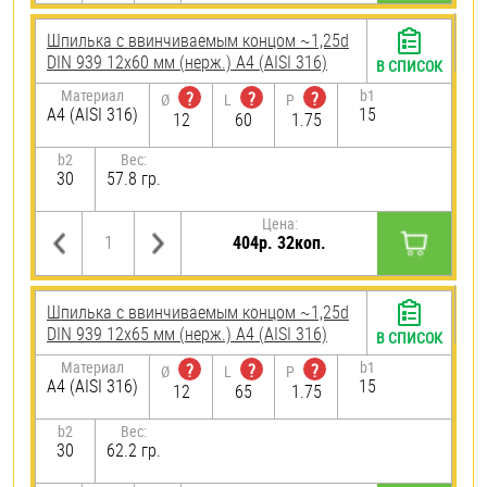
Шпилька c ввинчиваемым концом ~1,25d
DIN 939 12х60 мм (нерж.) A4 (AISI 316)
В СПИСОК
Материал
b1
?
?
?
Ø
L
P
A4 (AISI 316)
15
12
60
1.75
b2
Вес:
30
57.8 гр.
Цена:
404р. 32коп.
Шпилька c ввинчиваемым концом ~1,25d
DIN 939 12х65 мм (нерж.) A4 (AISI 316)
В СПИСОК
Материал
b1
?
?
?
Ø
L
P
A4 (AISI 316)
15
12
65
1.75
b2
Вес:
30
62.2 гр.