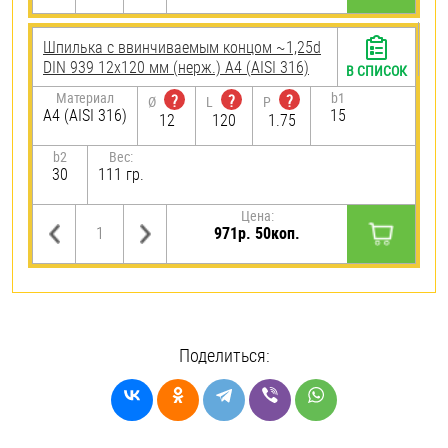
Шпилька c ввинчиваемым концом ~1,25d
DIN 939 12х120 мм (нерж.) A4 (AISI 316)
В СПИСОК
Материал
b1
?
?
?
Ø
L
P
A4 (AISI 316)
15
12
120
1.75
b2
Вес:
30
111 гр.
Цена:
971р. 50коп.
Поделиться: