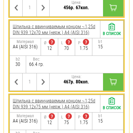
Цена:
456р. 67коп.
Шпилька c ввинчиваемым концом ~1,25d
DIN 939 12х70 мм (нерж.) A4 (AISI 316)
В СПИСОК
Материал
b1
?
?
?
Ø
L
P
A4 (AISI 316)
15
12
70
1.75
b2
Вес:
30
66.4 гр.
Цена:
467р. 80коп.
Шпилька c ввинчиваемым концом ~1,25d
DIN 939 12х75 мм (нерж.) A4 (AISI 316)
В СПИСОК
Материал
b1
?
?
?
Ø
L
P
A4 (AISI 316)
15
12
75
1.75