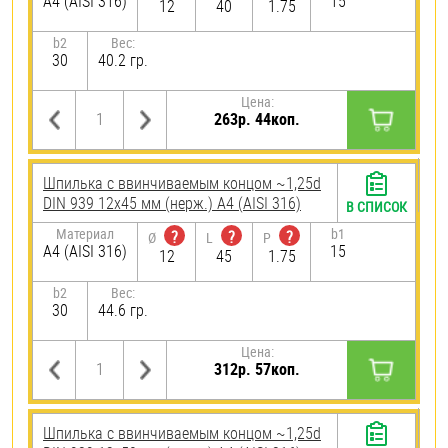
A4 (AISI 316)
15
12
40
1.75
b2
Вес:
30
40.2 гр.
Цена:
263р. 44коп.
Шпилька c ввинчиваемым концом ~1,25d
DIN 939 12х45 мм (нерж.) A4 (AISI 316)
В СПИСОК
Материал
b1
?
?
?
Ø
L
P
A4 (AISI 316)
15
12
45
1.75
b2
Вес:
30
44.6 гр.
Цена:
312р. 57коп.
Шпилька c ввинчиваемым концом ~1,25d