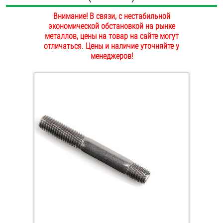
ОПЛАТА И ДОСТАВКА
Внимание! В связи, с нестабильной
Втулки
экономической обстановкой на рынке
НАШИ МАГАЗИНЫ
металлов, цены на товар на сайте могут
Гайки
отличаться. Цены и наличие уточняйте у
менеджеров!
Дюбели
Дюймовый крепёж
Заклепки (Гайки-Заклепки)
Инструмент
Крюки, кольца с метрической резьбой
Крюки, кольца с шурупной резьбой