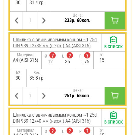
30
31.4 гр.
Цена:
233р. 60коп.
Шпилька c ввинчиваемым концом ~1,25d
DIN 939 12х35 мм (нерж.) A4 (AISI 316)
В СПИСОК
Материал
b1
?
?
?
Ø
L
P
A4 (AISI 316)
15
12
35
1.75
b2
Вес:
30
35.8 гр.
Цена:
251р. 65коп.
Шпилька c ввинчиваемым концом ~1,25d
DIN 939 12х40 мм (нерж.) A4 (AISI 316)
В СПИСОК
Материал
b1
?
?
?
Ø
L
P