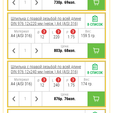
730р. 69коп.
Шпилька с правой резьбой по всей длине
DIN 976 12х220 мм (нерж.) A4 (AISI 316)
В СПИСОК
Материал
Вес:
?
?
?
Ø
L
P
A4 (AISI 316)
159.5 гр.
12
220
1.75
Цена:
803р. 68коп.
Шпилька с правой резьбой по всей длине
DIN 976 12х240 мм (нерж.) A4 (AISI 316)
В СПИСОК
Материал
Вес:
?
?
?
Ø
L
P
A4 (AISI 316)
174 гр.
12
240
1.75
Цена:
876р. 76коп.