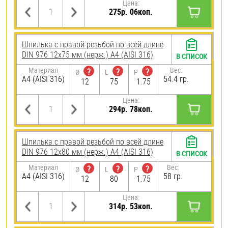
Цена:
275р. 06коп.
Шпилька с правой резьбой по всей длине
DIN 976 12х75 мм (нерж.) A4 (AISI 316)
В СПИСОК
Материал
Вес:
?
?
?
Ø
L
P
A4 (AISI 316)
54.4 гр.
12
75
1.75
Цена:
294р. 78коп.
Шпилька с правой резьбой по всей длине
DIN 976 12х80 мм (нерж.) A4 (AISI 316)
В СПИСОК
Материал
Вес:
?
?
?
Ø
L
P
A4 (AISI 316)
58 гр.
12
80
1.75
Цена:
314р. 53коп.