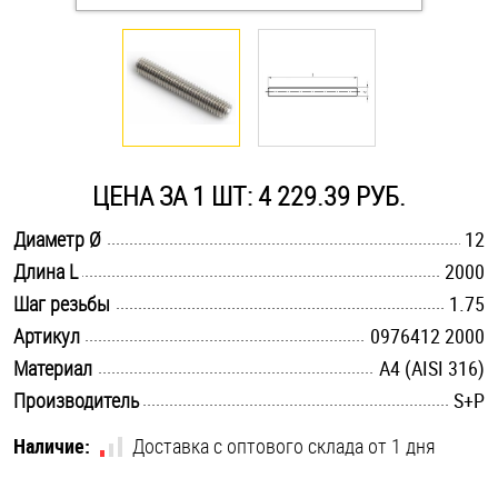
Оснастка и аксессуары для яхт
Пробки
Саморезы и шурупы
ЦЕНА ЗА 1 ШТ: 4 229.39 РУБ.
.............................................................................................................
Диаметр Ø
12
Стопорные кольца
.............................................................................................................
Длина L
2000
.............................................................................................................
Шаг резьбы
1.75
Такелаж
.............................................................................................................
Артикул
0976412 2000
.............................................................................................................
Материал
A4 (AISI 316)
Хомуты
.............................................................................................................
Производитель
S+P
Шайбы
Наличие:
Доставка с оптового склада от 1 дня
Шпильки