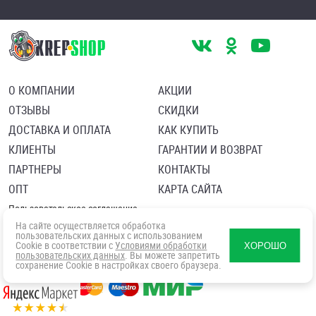
О КОМПАНИИ
АКЦИИ
ОТЗЫВЫ
СКИДКИ
ДОСТАВКА И ОПЛАТА
КАК КУПИТЬ
КЛИЕНТЫ
ГАРАНТИИ И ВОЗВРАТ
ПАРТНЕРЫ
КОНТАКТЫ
ОПТ
КАРТА САЙТА
Пользовательское соглашение
Политика в отношении обработки персональных данных
На сайте осуществляется обработка
Согласие посетителя сайта на обработку персональных данны
пользовательских данных с использованием
Cookie в соответствии с
Условиями обработки
ХОРОШО
пользовательских данных
. Вы можете запретить
сохранение Cookie в настройках своего браузера.