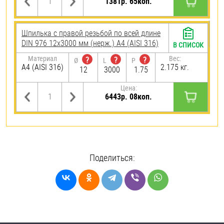
1381р. 65коп.
Шпилька с правой резьбой по всей длине
DIN 976 12х3000 мм (нерж.) A4 (AISI 316)
В СПИСОК
Материал
Вес:
?
?
?
Ø
L
P
A4 (AISI 316)
2.175 кг.
12
3000
1.75
Цена:
6443р. 08коп.
Поделиться: