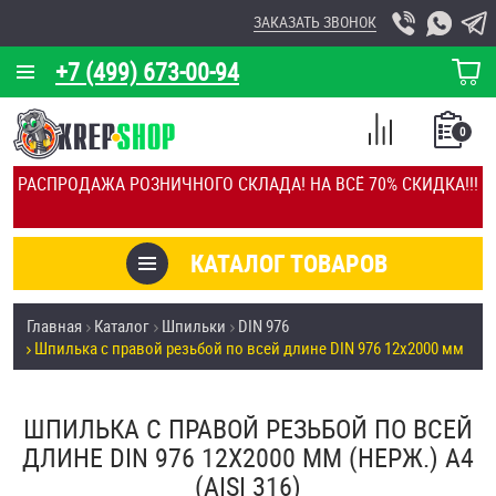
ЗАКАЗАТЬ ЗВОНОК
+7 (499) 673-00-94
КОРЗИНА
О КОМПАНИИ
0
СПИСОК
КАЛЬКУЛЯТОР
СРАВНЕНИЕ
РАСПРОДАЖА РОЗНИЧНОГО СКЛАДА! НА ВСЁ 70% СКИДКА!!!
ПОКУПОК
ОТЗЫВЫ
КАТАЛОГ ТОВАРОВ
КЛИЕНТЫ
Товары со скидкой
Главная
Каталог
Шпильки
DIN 976
УСЛУГИ
Шпилька с правой резьбой по всей длине DIN 976 12х2000 мм
Анкеры
СКИДКИ
Антивандальный крепёж, инструмент
ШПИЛЬКА С ПРАВОЙ РЕЗЬБОЙ ПО ВСЕЙ
ОПТ
ДЛИНЕ DIN 976 12Х2000 ММ (НЕРЖ.) A4
ПОКУПАТЕЛЯМ
(AISI 316)
Болты и винты