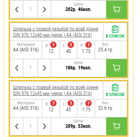
Цена:
202р. 46коп.
Шпилька с правой резьбой по всей длине
DIN 976 12х40 мм (нерж.) A4 (AISI 316)
В СПИСОК
Материал
Вес:
?
?
?
Ø
L
P
A4 (AISI 316)
25.4 гр.
12
40
1.75
Цена:
186р. 19коп.
Шпилька с правой резьбой по всей длине
DIN 976 12х45 мм (нерж.) A4 (AISI 316)
В СПИСОК
Материал
Вес:
?
?
?
Ø
L
P
A4 (AISI 316)
32.6 гр.
12
45
1.75
Цена:
209р. 53коп.