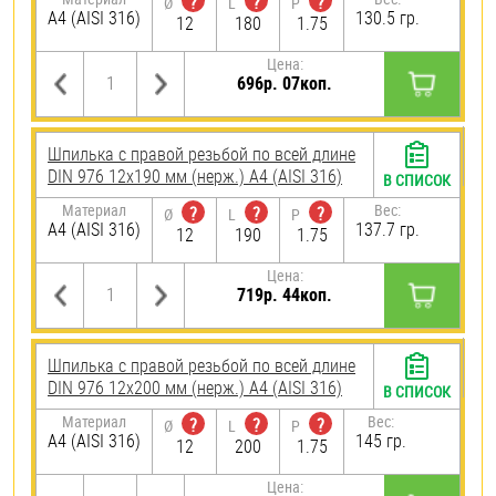
?
?
?
Ø
L
P
A4 (AISI 316)
130.5 гр.
12
180
1.75
Цена:
696р. 07коп.
Шпилька с правой резьбой по всей длине
DIN 976 12х190 мм (нерж.) A4 (AISI 316)
В СПИСОК
Материал
Вес:
?
?
?
Ø
L
P
A4 (AISI 316)
137.7 гр.
12
190
1.75
Цена:
719р. 44коп.
Шпилька с правой резьбой по всей длине
DIN 976 12х200 мм (нерж.) A4 (AISI 316)
В СПИСОК
Материал
Вес:
?
?
?
Ø
L
P
A4 (AISI 316)
145 гр.
12
200
1.75
Цена: