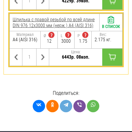
4229р. 39коп.
Шпилька с правой резьбой по всей длине
DIN 976 12х3000 мм (нерж.) A4 (AISI 316)
В СПИСОК
Материал
Вес:
?
?
?
Ø
L
P
A4 (AISI 316)
2.175 кг.
12
3000
1.75
Цена:
6443р. 08коп.
Поделиться: