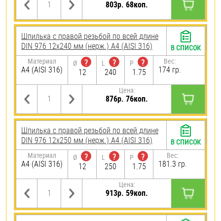
803р. 68коп.
Шпилька с правой резьбой по всей длине
DIN 976 12х240 мм (нерж.) A4 (AISI 316)
В СПИСОК
Материал
Вес:
?
?
?
Ø
L
P
A4 (AISI 316)
174 гр.
12
240
1.75
Цена:
876р. 76коп.
Шпилька с правой резьбой по всей длине
DIN 976 12х250 мм (нерж.) A4 (AISI 316)
В СПИСОК
Материал
Вес:
?
?
?
Ø
L
P
A4 (AISI 316)
181.3 гр.
12
250
1.75
Цена:
913р. 59коп.