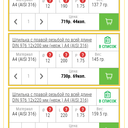
?
?
?
Ø
L
P
A4 (AISI 316)
137.7 гр.
12
190
1.75
Цена:
719р. 44коп.
Шпилька с правой резьбой по всей длине
DIN 976 12х200 мм (нерж.) A4 (AISI 316)
В СПИСОК
Материал
Вес:
?
?
?
Ø
L
P
A4 (AISI 316)
145 гр.
12
200
1.75
Цена:
730р. 69коп.
Шпилька с правой резьбой по всей длине
DIN 976 12х220 мм (нерж.) A4 (AISI 316)
В СПИСОК
Материал
Вес:
?
?
?
Ø
L
P
A4 (AISI 316)
159.5 гр.
12
220
1.75
Цена: