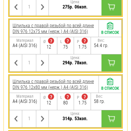
Цена:
275р. 06коп.
Шпилька с правой резьбой по всей длине
DIN 976 12х75 мм (нерж.) A4 (AISI 316)
В СПИСОК
Материал
Вес:
?
?
?
Ø
L
P
A4 (AISI 316)
54.4 гр.
12
75
1.75
Цена:
294р. 78коп.
Шпилька с правой резьбой по всей длине
DIN 976 12х80 мм (нерж.) A4 (AISI 316)
В СПИСОК
Материал
Вес:
?
?
?
Ø
L
P
A4 (AISI 316)
58 гр.
12
80
1.75
Цена:
314р. 53коп.