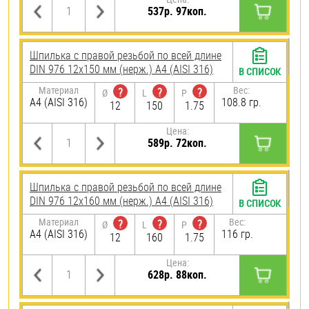
537р. 97коп.
Шпилька с правой резьбой по всей длине
DIN 976 12х150 мм (нерж.) A4 (AISI 316)
В СПИСОК
Материал
Вес:
?
?
?
Ø
L
P
A4 (AISI 316)
108.8 гр.
12
150
1.75
Цена:
589р. 72коп.
Шпилька с правой резьбой по всей длине
DIN 976 12х160 мм (нерж.) A4 (AISI 316)
В СПИСОК
Материал
Вес:
?
?
?
Ø
L
P
A4 (AISI 316)
116 гр.
12
160
1.75
Цена:
628р. 88коп.