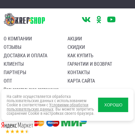
О КОМПАНИИ
АКЦИИ
ОТЗЫВЫ
СКИДКИ
ДОСТАВКА И ОПЛАТА
КАК КУПИТЬ
КЛИЕНТЫ
ГАРАНТИИ И ВОЗВРАТ
ПАРТНЕРЫ
КОНТАКТЫ
ОПТ
КАРТА САЙТА
Пользовательское соглашение
Политика в отношении обработки персональных данных
На сайте осуществляется обработка
Согласие посетителя сайта на обработку персональных данны
пользовательских данных с использованием
Cookie в соответствии с
Условиями обработки
ХОРОШО
пользовательских данных
. Вы можете запретить
сохранение Cookie в настройках своего браузера.