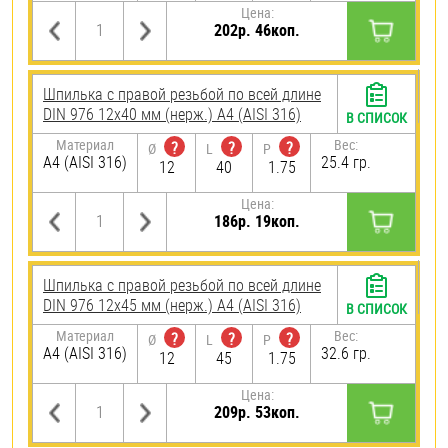
Цена:
202р. 46коп.
Шпилька с правой резьбой по всей длине
DIN 976 12х40 мм (нерж.) A4 (AISI 316)
В СПИСОК
Материал
Вес:
?
?
?
Ø
L
P
A4 (AISI 316)
25.4 гр.
12
40
1.75
Цена:
186р. 19коп.
Шпилька с правой резьбой по всей длине
DIN 976 12х45 мм (нерж.) A4 (AISI 316)
В СПИСОК
Материал
Вес:
?
?
?
Ø
L
P
A4 (AISI 316)
32.6 гр.
12
45
1.75
Цена:
209р. 53коп.