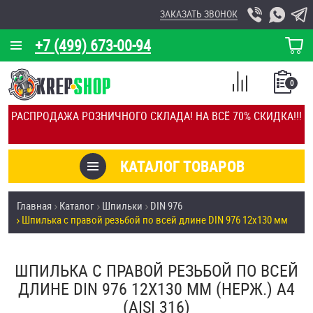
ЗАКАЗАТЬ ЗВОНОК
+7 (499) 673-00-94
КОРЗИНА
О КОМПАНИИ
0
СПИСОК
КАЛЬКУЛЯТОР
СРАВНЕНИЕ
РАСПРОДАЖА РОЗНИЧНОГО СКЛАДА! НА ВСЁ 70% СКИДКА!!!
ПОКУПОК
ОТЗЫВЫ
КАТАЛОГ ТОВАРОВ
КЛИЕНТЫ
Товары со скидкой
Главная
Каталог
Шпильки
DIN 976
УСЛУГИ
Шпилька с правой резьбой по всей длине DIN 976 12х130 мм
Анкеры
СКИДКИ
Антивандальный крепёж, инструмент
ШПИЛЬКА С ПРАВОЙ РЕЗЬБОЙ ПО ВСЕЙ
ОПТ
ДЛИНЕ DIN 976 12Х130 ММ (НЕРЖ.) A4
ПОКУПАТЕЛЯМ
(AISI 316)
Болты и винты