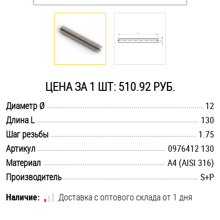
Оснастка и аксессуары для яхт
Пробки
Саморезы и шурупы
ЦЕНА ЗА 1 ШТ: 510.92 РУБ.
.............................................................................................................
Диаметр Ø
12
Стопорные кольца
.............................................................................................................
Длина L
130
.............................................................................................................
Шаг резьбы
1.75
Такелаж
.............................................................................................................
Артикул
0976412 130
.............................................................................................................
Материал
A4 (AISI 316)
Хомуты
.............................................................................................................
Производитель
S+P
Шайбы
Наличие:
Доставка с оптового склада от 1 дня
Шпильки