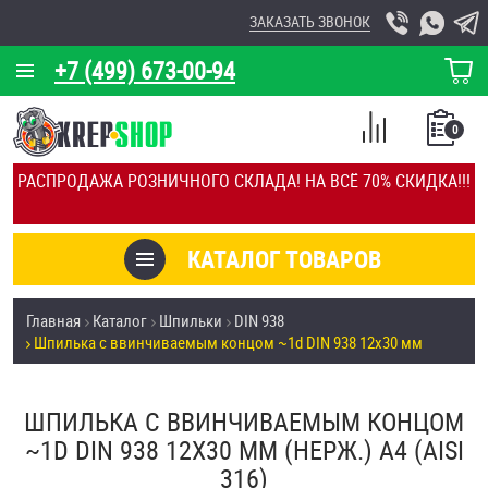
ЗАКАЗАТЬ ЗВОНОК
+7 (499) 673-00-94
КОРЗИНА
О КОМПАНИИ
0
СПИСОК
КАЛЬКУЛЯТОР
СРАВНЕНИЕ
РАСПРОДАЖА РОЗНИЧНОГО СКЛАДА! НА ВСЁ 70% СКИДКА!!!
ПОКУПОК
ОТЗЫВЫ
КАТАЛОГ ТОВАРОВ
КЛИЕНТЫ
Товары со скидкой
Главная
Каталог
Шпильки
DIN 938
УСЛУГИ
Шпилька c ввинчиваемым концом ~1d DIN 938 12х30 мм
Анкеры
СКИДКИ
Антивандальный крепёж, инструмент
ШПИЛЬКА C ВВИНЧИВАЕМЫМ КОНЦОМ
ОПТ
~1D DIN 938 12Х30 ММ (НЕРЖ.) A4 (AISI
ПОКУПАТЕЛЯМ
316)
Болты и винты