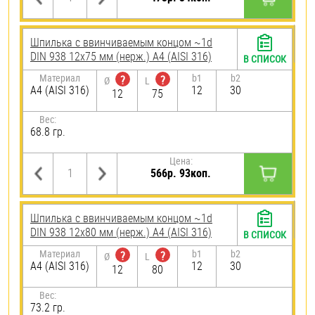
Шпилька c ввинчиваемым концом ~1d
DIN 938 12х75 мм (нерж.) A4 (AISI 316)
В СПИСОК
Материал
b1
b2
?
?
Ø
L
A4 (AISI 316)
12
30
12
75
Вес:
68.8 гр.
Цена:
566р. 93коп.
Шпилька c ввинчиваемым концом ~1d
DIN 938 12х80 мм (нерж.) A4 (AISI 316)
В СПИСОК
Материал
b1
b2
?
?
Ø
L
A4 (AISI 316)
12
30
12
80
Вес:
73.2 гр.