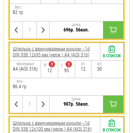
Вес:
82 гр.
Цена:
696р. 56коп.
Шпилька c ввинчиваемым концом ~1d
DIN 938 12х95 мм (нерж.) A4 (AISI 316)
В СПИСОК
Материал
b1
b2
?
?
Ø
L
A4 (AISI 316)
12
30
12
95
Вес:
86.4 гр.
Цена:
907р. 56коп.
Шпилька c ввинчиваемым концом ~1d
DIN 938 12х100 мм (нерж.) A4 (AISI 316)
В СПИСОК