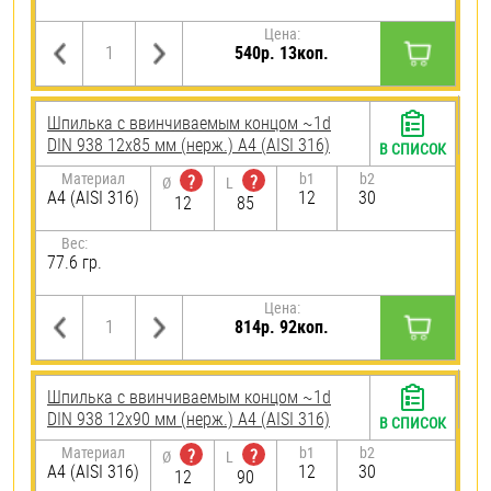
Цена:
540р. 13коп.
Шпилька c ввинчиваемым концом ~1d
DIN 938 12х85 мм (нерж.) A4 (AISI 316)
В СПИСОК
Материал
b1
b2
?
?
Ø
L
A4 (AISI 316)
12
30
12
85
Вес:
77.6 гр.
Цена:
814р. 92коп.
Шпилька c ввинчиваемым концом ~1d
DIN 938 12х90 мм (нерж.) A4 (AISI 316)
В СПИСОК
Материал
b1
b2
?
?
Ø
L
A4 (AISI 316)
12
30
12
90