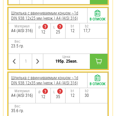
Шпилька c ввинчиваемым концом ~1d
DIN 938 12х25 мм (нерж.) A4 (AISI 316)
В СПИСОК
Материал
b1
b2
?
?
Ø
L
A4 (AISI 316)
12
17,7
12
25
Вес:
23.5 гр.
Цена:
195р. 25коп.
Шпилька c ввинчиваемым концом ~1d
DIN 938 12х35 мм (нерж.) A4 (AISI 316)
В СПИСОК
Материал
b1
b2
?
?
Ø
L
A4 (AISI 316)
12
30
12
35
Вес:
35.6 гр.