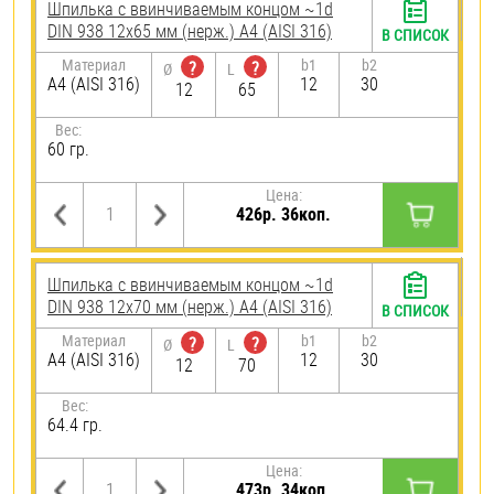
Шпилька c ввинчиваемым концом ~1d
DIN 938 12х65 мм (нерж.) A4 (AISI 316)
В СПИСОК
Материал
b1
b2
?
?
Ø
L
A4 (AISI 316)
12
30
12
65
Вес:
60 гр.
Цена:
426р. 36коп.
Шпилька c ввинчиваемым концом ~1d
DIN 938 12х70 мм (нерж.) A4 (AISI 316)
В СПИСОК
Материал
b1
b2
?
?
Ø
L
A4 (AISI 316)
12
30
12
70
Вес:
64.4 гр.
Цена:
473р. 34коп.