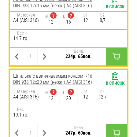
DIN 938 12х16 мм (нерж.) A4 (AISI 316)
В СПИСОК
Материал
b1
b2
?
?
Ø
L
A4 (AISI 316)
12
8,7
12
16
Вес:
14.7 гр.
Цена:
224р. 65коп.
Шпилька c ввинчиваемым концом ~1d
DIN 938 12х20 мм (нерж.) A4 (AISI 316)
В СПИСОК
Материал
b1
b2
?
?
Ø
L
A4 (AISI 316)
12
12,7
12
20
Вес:
19.1 гр.
Цена:
247р. 60коп.