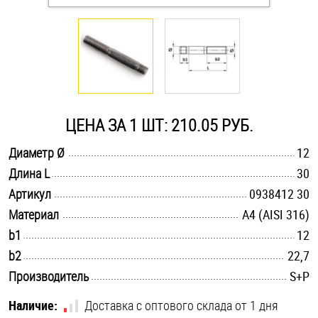
Оснастка и аксессуары для яхт
Пробки
Саморезы и шурупы
ЦЕНА ЗА 1 ШТ: 210.05 РУБ.
.............................................................................................................
Диаметр Ø
12
Стопорные кольца
.............................................................................................................
Длина L
30
.............................................................................................................
Артикул
0938412 30
Такелаж
.............................................................................................................
Материал
A4 (AISI 316)
.............................................................................................................
b1
12
Хомуты
.............................................................................................................
b2
22,7
Шайбы
.............................................................................................................
Производитель
S+P
Шпильки
Наличие:
Доставка с оптового склада от 1 дня