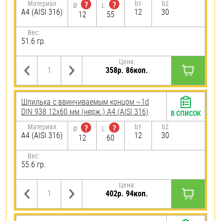
Материал
b1
b2
?
?
Ø
L
A4 (AISI 316)
12
30
12
55
Вес:
51.6 гр.
Цена:
358р. 86коп.
Шпилька c ввинчиваемым концом ~1d
DIN 938 12х60 мм (нерж.) A4 (AISI 316)
В СПИСОК
Материал
b1
b2
?
?
Ø
L
A4 (AISI 316)
12
30
12
60
Вес:
55.6 гр.
Цена:
402р. 94коп.