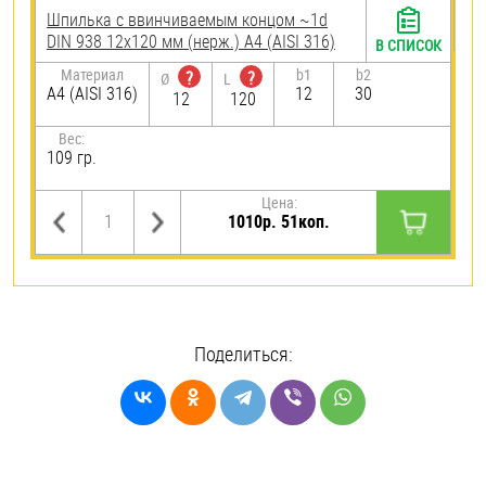
Шпилька c ввинчиваемым концом ~1d
DIN 938 12х120 мм (нерж.) A4 (AISI 316)
В СПИСОК
Материал
b1
b2
?
?
Ø
L
A4 (AISI 316)
12
30
12
120
Вес:
109 гр.
Цена:
1010р. 51коп.
Поделиться: