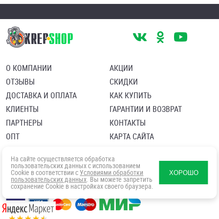
О КОМПАНИИ
АКЦИИ
ОТЗЫВЫ
СКИДКИ
ДОСТАВКА И ОПЛАТА
КАК КУПИТЬ
КЛИЕНТЫ
ГАРАНТИИ И ВОЗВРАТ
ПАРТНЕРЫ
КОНТАКТЫ
ОПТ
КАРТА САЙТА
Пользовательское соглашение
Политика в отношении обработки персональных данных
На сайте осуществляется обработка
Согласие посетителя сайта на обработку персональных данны
пользовательских данных с использованием
Cookie в соответствии с
Условиями обработки
ХОРОШО
пользовательских данных
. Вы можете запретить
сохранение Cookie в настройках своего браузера.