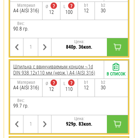
Материал
b1
b2
?
?
Ø
L
A4 (AISI 316)
12
30
12
100
Вес:
90.8 гр.
Цена:
840р. 36коп.
Шпилька c ввинчиваемым концом ~1d
DIN 938 12х110 мм (нерж.) A4 (AISI 316)
В СПИСОК
Материал
b1
b2
?
?
Ø
L
A4 (AISI 316)
12
30
12
110
Вес:
99.7 гр.
Цена:
929р. 83коп.