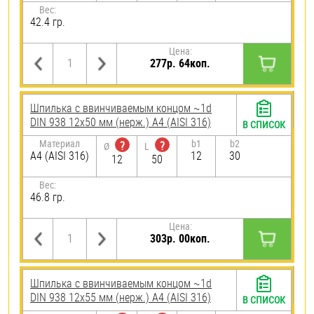
Вес:
42.4 гр.
Цена:
277р. 64коп.
Шпилька c ввинчиваемым концом ~1d
DIN 938 12х50 мм (нерж.) A4 (AISI 316)
В СПИСОК
Материал
b1
b2
?
?
Ø
L
A4 (AISI 316)
12
30
12
50
Вес:
46.8 гр.
Цена:
303р. 00коп.
Шпилька c ввинчиваемым концом ~1d
DIN 938 12х55 мм (нерж.) A4 (AISI 316)
В СПИСОК