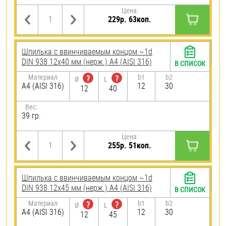
Цена:
229р. 63коп.
Шпилька c ввинчиваемым концом ~1d
DIN 938 12х40 мм (нерж.) A4 (AISI 316)
В СПИСОК
Материал
b1
b2
?
?
Ø
L
A4 (AISI 316)
12
30
12
40
Вес:
39 гр.
Цена:
255р. 51коп.
Шпилька c ввинчиваемым концом ~1d
DIN 938 12х45 мм (нерж.) A4 (AISI 316)
В СПИСОК
Материал
b1
b2
?
?
Ø
L
A4 (AISI 316)
12
30
12
45