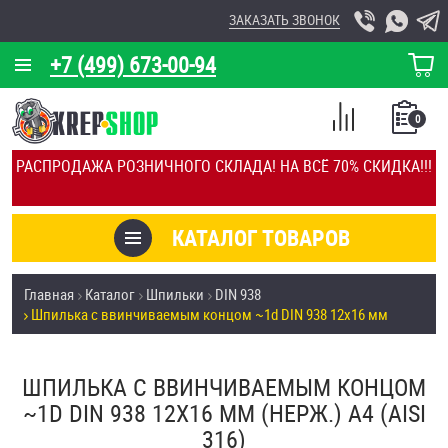
ЗАКАЗАТЬ ЗВОНОК
+7 (499) 673-00-94
КОРЗИНА
О КОМПАНИИ
0
СПИСОК
КАЛЬКУЛЯТОР
СРАВНЕНИЕ
РАСПРОДАЖА РОЗНИЧНОГО СКЛАДА! НА ВСЁ 70% СКИДКА!!!
ПОКУПОК
ОТЗЫВЫ
КАТАЛОГ ТОВАРОВ
КЛИЕНТЫ
Товары со скидкой
Главная
Каталог
Шпильки
DIN 938
УСЛУГИ
Шпилька c ввинчиваемым концом ~1d DIN 938 12х16 мм
Анкеры
СКИДКИ
Антивандальный крепёж, инструмент
ШПИЛЬКА C ВВИНЧИВАЕМЫМ КОНЦОМ
ОПТ
~1D DIN 938 12Х16 ММ (НЕРЖ.) A4 (AISI
ПОКУПАТЕЛЯМ
316)
Болты и винты