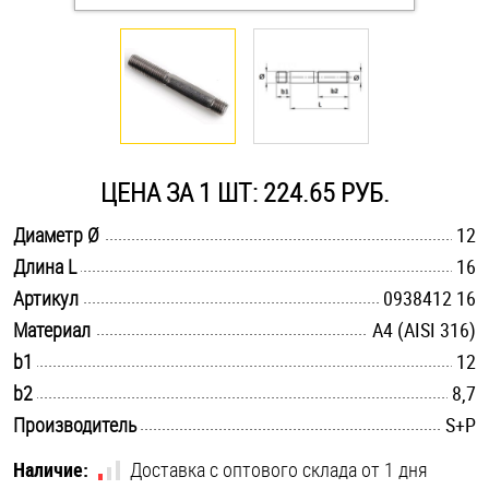
Оснастка и аксессуары для яхт
Пробки
Саморезы и шурупы
ЦЕНА ЗА 1 ШТ: 224.65 РУБ.
.............................................................................................................
Диаметр Ø
12
Стопорные кольца
.............................................................................................................
Длина L
16
.............................................................................................................
Артикул
0938412 16
Такелаж
.............................................................................................................
Материал
A4 (AISI 316)
.............................................................................................................
b1
12
Хомуты
.............................................................................................................
b2
8,7
Шайбы
.............................................................................................................
Производитель
S+P
Шпильки
Наличие:
Доставка с оптового склада от 1 дня