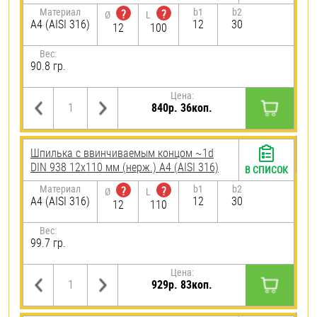
Материал
b1
b2
?
?
Ø
L
A4 (AISI 316)
12
30
12
100
Вес:
90.8 гр.
Цена:
840р. 36коп.
Шпилька c ввинчиваемым концом ~1d
DIN 938 12х110 мм (нерж.) A4 (AISI 316)
В СПИСОК
Материал
b1
b2
?
?
Ø
L
A4 (AISI 316)
12
30
12
110
Вес:
99.7 гр.
Цена:
929р. 83коп.