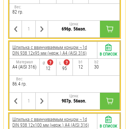
Вес:
82 гр.
Цена:
696р. 56коп.
Шпилька c ввинчиваемым концом ~1d
DIN 938 12х95 мм (нерж.) A4 (AISI 316)
В СПИСОК
Материал
b1
b2
?
?
Ø
L
A4 (AISI 316)
12
30
12
95
Вес:
86.4 гр.
Цена:
907р. 56коп.
Шпилька c ввинчиваемым концом ~1d
DIN 938 12х100 мм (нерж.) A4 (AISI 316)
В СПИСОК