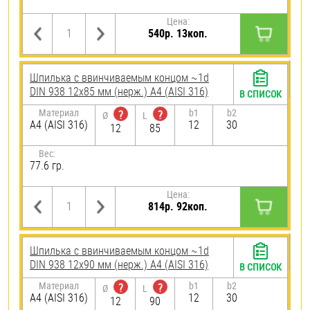
Цена:
540р. 13коп.
Шпилька c ввинчиваемым концом ~1d
DIN 938 12х85 мм (нерж.) A4 (AISI 316)
В СПИСОК
Материал
b1
b2
?
?
Ø
L
A4 (AISI 316)
12
30
12
85
Вес:
77.6 гр.
Цена:
814р. 92коп.
Шпилька c ввинчиваемым концом ~1d
DIN 938 12х90 мм (нерж.) A4 (AISI 316)
В СПИСОК
Материал
b1
b2
?
?
Ø
L
A4 (AISI 316)
12
30
12
90