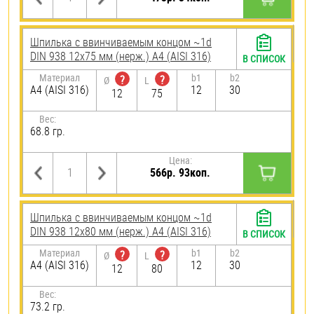
Шпилька c ввинчиваемым концом ~1d
DIN 938 12х75 мм (нерж.) A4 (AISI 316)
В СПИСОК
Материал
b1
b2
?
?
Ø
L
A4 (AISI 316)
12
30
12
75
Вес:
68.8 гр.
Цена:
566р. 93коп.
Шпилька c ввинчиваемым концом ~1d
DIN 938 12х80 мм (нерж.) A4 (AISI 316)
В СПИСОК
Материал
b1
b2
?
?
Ø
L
A4 (AISI 316)
12
30
12
80
Вес:
73.2 гр.