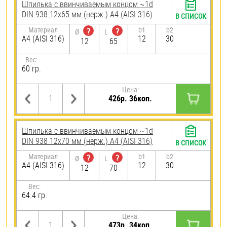
Шпилька c ввинчиваемым концом ~1d
DIN 938 12х65 мм (нерж.) A4 (AISI 316)
В СПИСОК
Материал
b1
b2
?
?
Ø
L
A4 (AISI 316)
12
30
12
65
Вес:
60 гр.
Цена:
426р. 36коп.
Шпилька c ввинчиваемым концом ~1d
DIN 938 12х70 мм (нерж.) A4 (AISI 316)
В СПИСОК
Материал
b1
b2
?
?
Ø
L
A4 (AISI 316)
12
30
12
70
Вес:
64.4 гр.
Цена:
473р. 34коп.