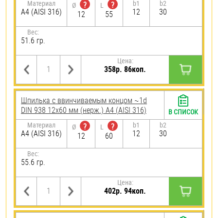
Материал
b1
b2
?
?
Ø
L
A4 (AISI 316)
12
30
12
55
Вес:
51.6 гр.
Цена:
358р. 86коп.
Шпилька c ввинчиваемым концом ~1d
DIN 938 12х60 мм (нерж.) A4 (AISI 316)
В СПИСОК
Материал
b1
b2
?
?
Ø
L
A4 (AISI 316)
12
30
12
60
Вес:
55.6 гр.
Цена:
402р. 94коп.