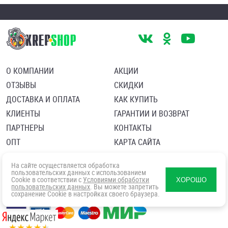
О КОМПАНИИ
АКЦИИ
ОТЗЫВЫ
СКИДКИ
ДОСТАВКА И ОПЛАТА
КАК КУПИТЬ
КЛИЕНТЫ
ГАРАНТИИ И ВОЗВРАТ
ПАРТНЕРЫ
КОНТАКТЫ
ОПТ
КАРТА САЙТА
Пользовательское соглашение
Политика в отношении обработки персональных данных
На сайте осуществляется обработка
Согласие посетителя сайта на обработку персональных данны
пользовательских данных с использованием
Cookie в соответствии с
Условиями обработки
ХОРОШО
пользовательских данных
. Вы можете запретить
сохранение Cookie в настройках своего браузера.