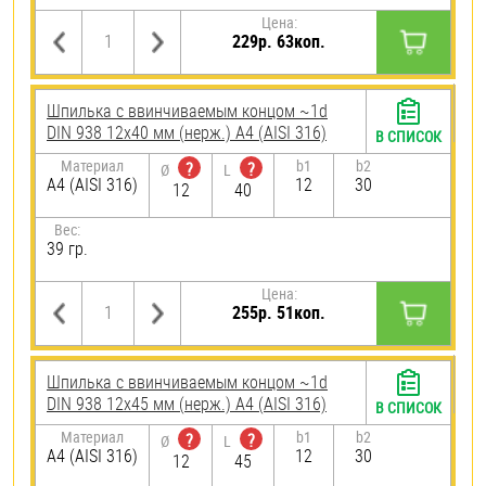
Цена:
229р. 63коп.
Шпилька c ввинчиваемым концом ~1d
DIN 938 12х40 мм (нерж.) A4 (AISI 316)
В СПИСОК
Материал
b1
b2
?
?
Ø
L
A4 (AISI 316)
12
30
12
40
Вес:
39 гр.
Цена:
255р. 51коп.
Шпилька c ввинчиваемым концом ~1d
DIN 938 12х45 мм (нерж.) A4 (AISI 316)
В СПИСОК
Материал
b1
b2
?
?
Ø
L
A4 (AISI 316)
12
30
12
45