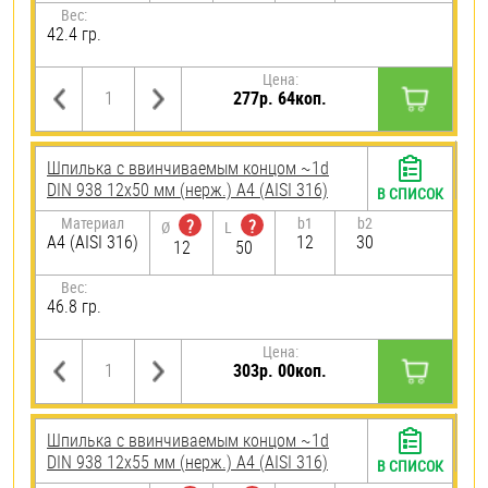
Вес:
42.4 гр.
Цена:
277р. 64коп.
Шпилька c ввинчиваемым концом ~1d
DIN 938 12х50 мм (нерж.) A4 (AISI 316)
В СПИСОК
Материал
b1
b2
?
?
Ø
L
A4 (AISI 316)
12
30
12
50
Вес:
46.8 гр.
Цена:
303р. 00коп.
Шпилька c ввинчиваемым концом ~1d
DIN 938 12х55 мм (нерж.) A4 (AISI 316)
В СПИСОК