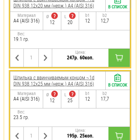
DIN 938 12х20 мм (нерж.) A4 (AISI 316)
В СПИСОК
Материал
b1
b2
?
?
Ø
L
A4 (AISI 316)
12
12,7
12
20
Вес:
19.1 гр.
Цена:
247р. 60коп.
Шпилька c ввинчиваемым концом ~1d
DIN 938 12х25 мм (нерж.) A4 (AISI 316)
В СПИСОК
Материал
b1
b2
?
?
Ø
L
A4 (AISI 316)
12
17,7
12
25
Вес:
23.5 гр.
Цена:
195р. 25коп.