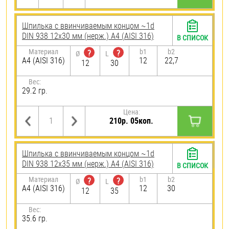
Шпилька c ввинчиваемым концом ~1d
DIN 938 12х30 мм (нерж.) A4 (AISI 316)
В СПИСОК
Материал
b1
b2
?
?
Ø
L
A4 (AISI 316)
12
22,7
12
30
Вес:
29.2 гр.
Цена:
210р. 05коп.
Шпилька c ввинчиваемым концом ~1d
DIN 938 12х35 мм (нерж.) A4 (AISI 316)
В СПИСОК
Материал
b1
b2
?
?
Ø
L
A4 (AISI 316)
12
30
12
35
Вес:
35.6 гр.