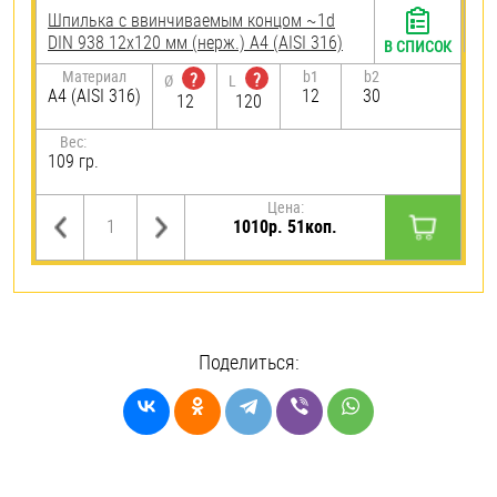
Шпилька c ввинчиваемым концом ~1d
DIN 938 12х120 мм (нерж.) A4 (AISI 316)
В СПИСОК
Материал
b1
b2
?
?
Ø
L
A4 (AISI 316)
12
30
12
120
Вес:
109 гр.
Цена:
1010р. 51коп.
Поделиться: