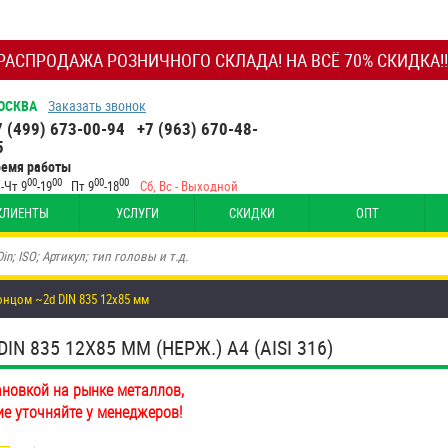
РАСПРОДАЖА РОЗНИЧНОГО СКЛАДА! НА ВСЁ 70% СКИДКА!!
ОСКВА
Заказать звонок
7 (499) 673-00-94
+7 (963) 670-48-
5
ремя работы
00
00
00
00
-Чт 9
-19
Пт 9
-18
Сб, Вс - Выходной
КЛИЕНТЫ
УСЛУГИ
СКИДКИ
ОПТ
нцом ~2d DIN 835 12х85 мм
835 12Х85 ММ (НЕРЖ.) A4 (AISI 316)
ановкой на рынке металлов,
ие уточняйте у менеджеров!