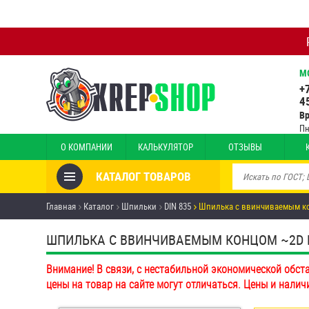
М
+
4
В
Пн
О КОМПАНИИ
КАЛЬКУЛЯТОР
ОТЗЫВЫ
КАТАЛОГ ТОВАРОВ
Товары со скидкой
Главная
Каталог
Шпильки
DIN 835
Шпилька c ввинчиваемым ко
Анкеры
ШПИЛЬКА C ВВИНЧИВАЕМЫМ КОНЦОМ ~2D DIN 
Антивандальный крепёж,
Внимание! В связи, с нестабильной экономической обст
инструмент
цены на товар на сайте могут отличаться. Цены и налич
Болты и винты