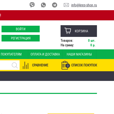
info@krep-shop.ru
!
ВОЙТИ
КОРЗИНА
РЕГИСТРАЦИЯ
Товаров:
0
шт.
На сумму:
0
р.
ПОКУПАТЕЛЯМ
ОПЛАТА И ДОСТАВКА
НАШИ МАГАЗИНЫ
СРАВНЕНИЕ
СПИСОК ПОКУПОК
0