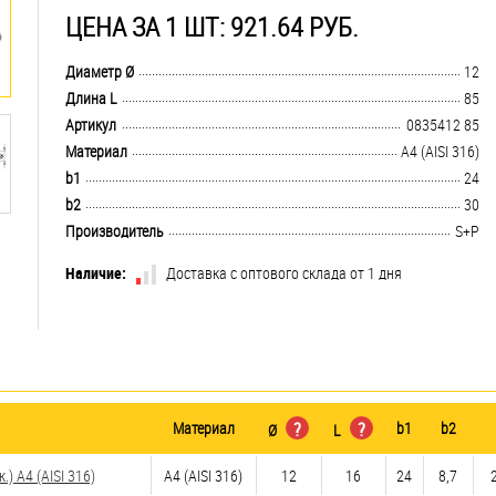
ЦЕНА ЗА 1 ШТ: 921.64 РУБ.
.................................................................................................................................
Диаметр Ø
12
.................................................................................................................................
Длина L
85
.................................................................................................................................
Артикул
0835412 85
.................................................................................................................................
Материал
A4 (AISI 316)
.................................................................................................................................
b1
24
.................................................................................................................................
b2
30
.................................................................................................................................
Производитель
S+P
Наличие:
Доставка с оптового склада от 1 дня
Материал
?
?
b1
b2
Ø
L
 A4 (AISI 316)
A4 (AISI 316)
12
16
24
8,7