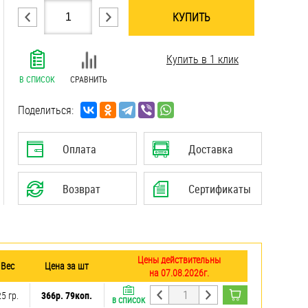
КУПИТЬ
.......................................................................
Купить в 1 клик
.......................................................................
.......................................................................
В СПИСОК
СРАВНИТЬ
.......................................................................
.......................................................................
Поделиться:
.......................................................................
.......................................................................
Оплата
Доставка
Возврат
Сертификаты
Цены действительны
Вес
Цена за шт
на 07.08.2026г.
25 гр.
366р. 79коп.
В СПИСОК