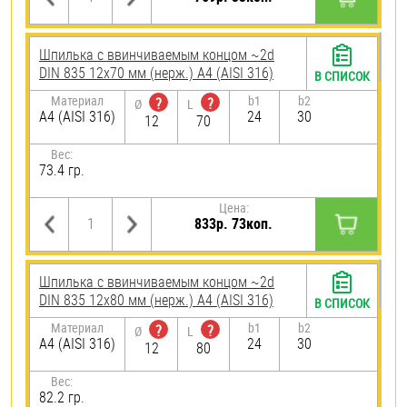
Шпилька c ввинчиваемым концом ~2d
DIN 835 12х70 мм (нерж.) A4 (AISI 316)
В СПИСОК
Материал
b1
b2
?
?
Ø
L
A4 (AISI 316)
24
30
12
70
Вес:
73.4 гр.
Цена:
833р. 73коп.
Шпилька c ввинчиваемым концом ~2d
DIN 835 12х80 мм (нерж.) A4 (AISI 316)
В СПИСОК
Материал
b1
b2
?
?
Ø
L
A4 (AISI 316)
24
30
12
80
Вес:
82.2 гр.