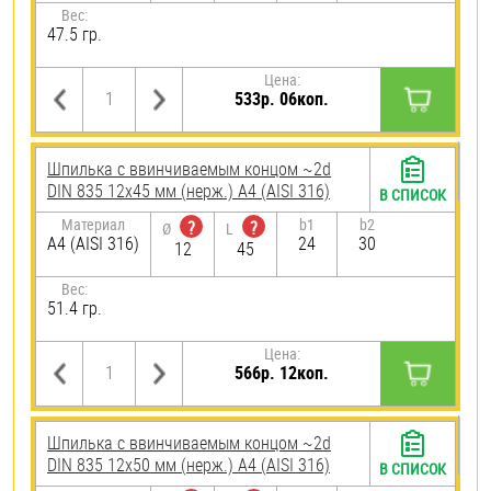
Вес:
47.5 гр.
Цена:
533р. 06коп.
Шпилька c ввинчиваемым концом ~2d
DIN 835 12х45 мм (нерж.) A4 (AISI 316)
В СПИСОК
Материал
b1
b2
?
?
Ø
L
A4 (AISI 316)
24
30
12
45
Вес:
51.4 гр.
Цена:
566р. 12коп.
Шпилька c ввинчиваемым концом ~2d
DIN 835 12х50 мм (нерж.) A4 (AISI 316)
В СПИСОК