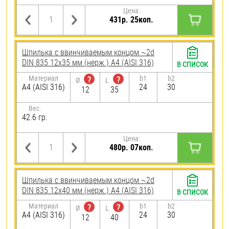
Цена:
431р. 25коп.
Шпилька c ввинчиваемым концом ~2d
DIN 835 12х35 мм (нерж.) A4 (AISI 316)
В СПИСОК
Материал
b1
b2
?
?
Ø
L
A4 (AISI 316)
24
30
12
35
Вес:
42.6 гр.
Цена:
480р. 07коп.
Шпилька c ввинчиваемым концом ~2d
DIN 835 12х40 мм (нерж.) A4 (AISI 316)
В СПИСОК
Материал
b1
b2
?
?
Ø
L
A4 (AISI 316)
24
30
12
40