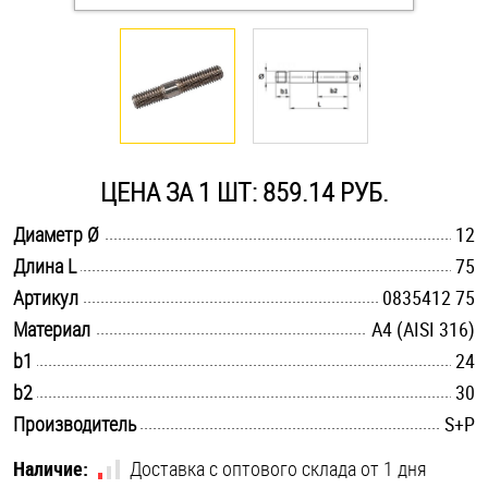
Оснастка и аксессуары для яхт
Пробки
Саморезы и шурупы
ЦЕНА ЗА 1 ШТ: 859.14 РУБ.
.............................................................................................................
Диаметр Ø
12
Стопорные кольца
.............................................................................................................
Длина L
75
.............................................................................................................
Артикул
0835412 75
Такелаж
.............................................................................................................
Материал
A4 (AISI 316)
.............................................................................................................
b1
24
Хомуты
.............................................................................................................
b2
30
Шайбы
.............................................................................................................
Производитель
S+P
Шпильки
Наличие:
Доставка с оптового склада от 1 дня