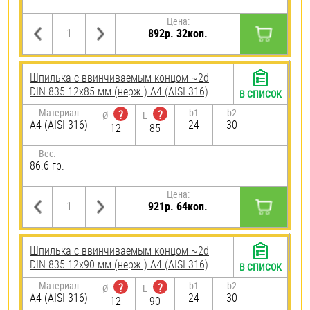
Цена:
892р. 32коп.
Шпилька c ввинчиваемым концом ~2d
DIN 835 12х85 мм (нерж.) A4 (AISI 316)
В СПИСОК
Материал
b1
b2
?
?
Ø
L
A4 (AISI 316)
24
30
12
85
Вес:
86.6 гр.
Цена:
921р. 64коп.
Шпилька c ввинчиваемым концом ~2d
DIN 835 12х90 мм (нерж.) A4 (AISI 316)
В СПИСОК
Материал
b1
b2
?
?
Ø
L
A4 (AISI 316)
24
30
12
90