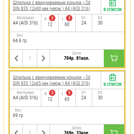
Шпилька c ввинчиваемым концом ~2d
DIN 835 12х60 мм (нерж.) A4 (AISI 316)
В СПИСОК
Материал
b1
b2
?
?
Ø
L
A4 (AISI 316)
24
30
12
60
Вес:
64.6 гр.
Цена:
704р. 81коп.
Шпилька c ввинчиваемым концом ~2d
DIN 835 12х65 мм (нерж.) A4 (AISI 316)
В СПИСОК
Материал
b1
b2
?
?
Ø
L
A4 (AISI 316)
24
30
12
65
Вес:
69 гр.
Цена:
769р. 33коп.