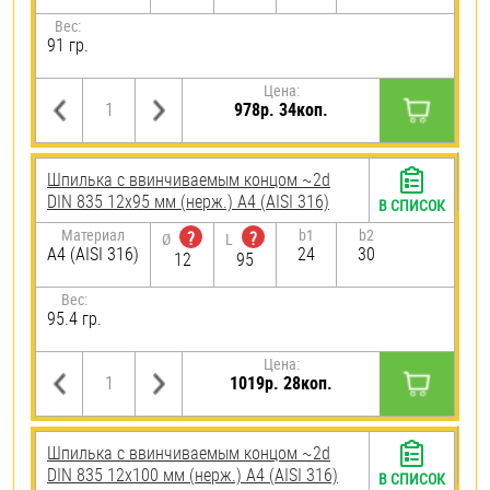
Вес:
91 гр.
Цена:
978р. 34коп.
Шпилька c ввинчиваемым концом ~2d
DIN 835 12х95 мм (нерж.) A4 (AISI 316)
В СПИСОК
Материал
b1
b2
?
?
Ø
L
A4 (AISI 316)
24
30
12
95
Вес:
95.4 гр.
Цена:
1019р. 28коп.
Шпилька c ввинчиваемым концом ~2d
DIN 835 12х100 мм (нерж.) A4 (AISI 316)
В СПИСОК