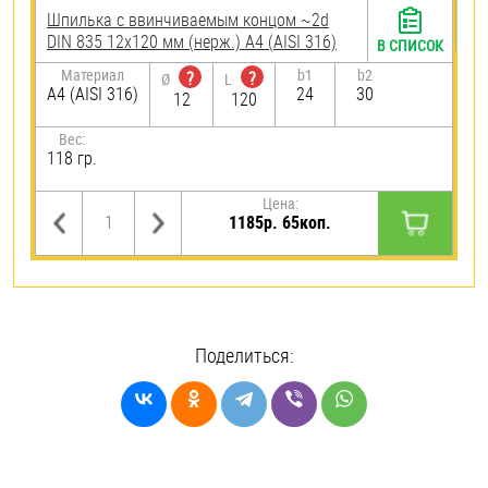
Шпилька c ввинчиваемым концом ~2d
DIN 835 12х120 мм (нерж.) A4 (AISI 316)
В СПИСОК
Материал
b1
b2
?
?
Ø
L
A4 (AISI 316)
24
30
12
120
Вес:
118 гр.
Цена:
1185р. 65коп.
Поделиться: