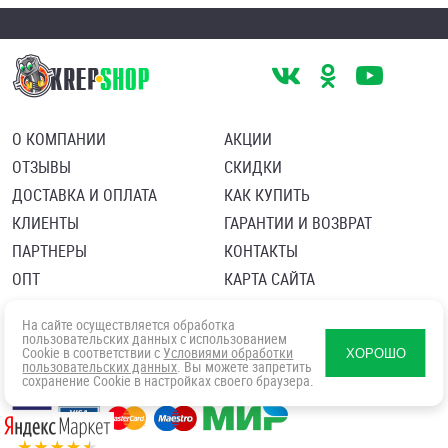
О КОМПАНИИ
АКЦИИ
ОТЗЫВЫ
СКИДКИ
ДОСТАВКА И ОПЛАТА
КАК КУПИТЬ
КЛИЕНТЫ
ГАРАНТИИ И ВОЗВРАТ
ПАРТНЕРЫ
КОНТАКТЫ
ОПТ
КАРТА САЙТА
Пользовательское соглашение
Политика в отношении обработки персональных данных
На сайте осуществляется обработка
Согласие посетителя сайта на обработку персональных данны
пользовательских данных с использованием
Cookie в соответствии с
Условиями обработки
ХОРОШО
пользовательских данных
. Вы можете запретить
сохранение Cookie в настройках своего браузера.