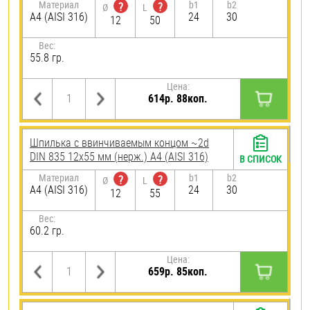
Материал
b1
b2
?
?
Ø
L
A4 (AISI 316)
24
30
12
50
Вес:
55.8 гр.
Цена:
614р. 88коп.
Шпилька c ввинчиваемым концом ~2d
DIN 835 12х55 мм (нерж.) A4 (AISI 316)
В СПИСОК
Материал
b1
b2
?
?
Ø
L
A4 (AISI 316)
24
30
12
55
Вес:
60.2 гр.
Цена:
659р. 85коп.