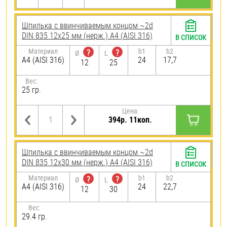
Шпилька c ввинчиваемым концом ~2d
DIN 835 12х25 мм (нерж.) A4 (AISI 316)
В СПИСОК
Материал
b1
b2
?
?
Ø
L
A4 (AISI 316)
24
17,7
12
25
Вес:
25 гр.
Цена:
394р. 11коп.
Шпилька c ввинчиваемым концом ~2d
DIN 835 12х30 мм (нерж.) A4 (AISI 316)
В СПИСОК
Материал
b1
b2
?
?
Ø
L
A4 (AISI 316)
24
22,7
12
30
Вес:
29.4 гр.