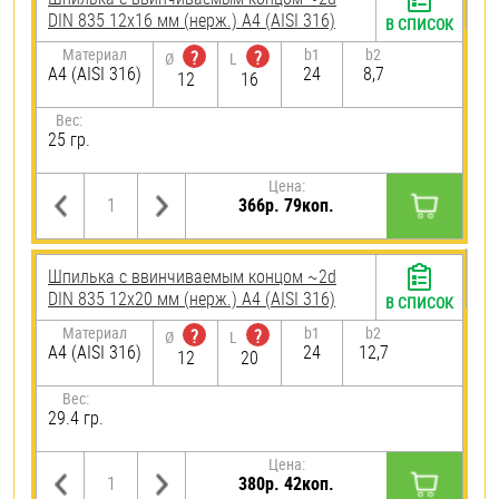
DIN 835 12х16 мм (нерж.) A4 (AISI 316)
В СПИСОК
Материал
b1
b2
?
?
Ø
L
A4 (AISI 316)
24
8,7
12
16
Вес:
25 гр.
Цена:
366р. 79коп.
Шпилька c ввинчиваемым концом ~2d
DIN 835 12х20 мм (нерж.) A4 (AISI 316)
В СПИСОК
Материал
b1
b2
?
?
Ø
L
A4 (AISI 316)
24
12,7
12
20
Вес:
29.4 гр.
Цена:
380р. 42коп.