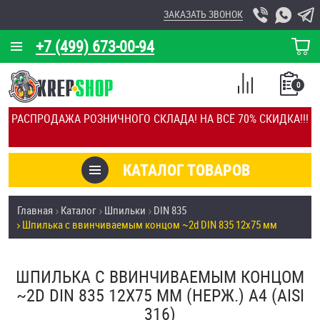
ЗАКАЗАТЬ ЗВОНОК
+7 (499) 673-00-94
КОРЗИНА
О КОМПАНИИ
0
СПИСОК
КАЛЬКУЛЯТОР
СРАВНЕНИЕ
РАСПРОДАЖА РОЗНИЧНОГО СКЛАДА! НА ВСЁ 70% СКИДКА!!!
ПОКУПОК
ОТЗЫВЫ
КАТАЛОГ ТОВАРОВ
КЛИЕНТЫ
Товары со скидкой
Главная
Каталог
Шпильки
DIN 835
УСЛУГИ
Шпилька c ввинчиваемым концом ~2d DIN 835 12х75 мм
Анкеры
СКИДКИ
Антивандальный крепёж, инструмент
ШПИЛЬКА C ВВИНЧИВАЕМЫМ КОНЦОМ
ОПТ
~2D DIN 835 12Х75 ММ (НЕРЖ.) A4 (AISI
ПОКУПАТЕЛЯМ
316)
Болты и винты