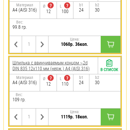
Материал
b1
b2
?
?
Ø
L
A4 (AISI 316)
24
30
12
100
Вес:
99.8 гр.
Цена:
1060р. 36коп.
Шпилька c ввинчиваемым концом ~2d
DIN 835 12х110 мм (нерж.) A4 (AISI 316)
В СПИСОК
Материал
b1
b2
?
?
Ø
L
A4 (AISI 316)
24
30
12
110
Вес:
109 гр.
Цена:
1119р. 18коп.