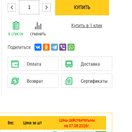
КУПИТЬ
.......................................................................
Купить в 1 клик
.......................................................................
.......................................................................
В СПИСОК
СРАВНИТЬ
.......................................................................
.......................................................................
Поделиться:
.......................................................................
.......................................................................
Оплата
Доставка
.......................................................................
.......................................................................
Возврат
Сертификаты
.......................................................................
Цены действительны
Вес
Цена за шт
на 07.08.2026г.