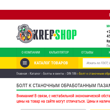
М
+
4
В
Пн
О КОМПАНИИ
КАЛЬКУЛЯТОР
ОТЗЫВЫ
КАТАЛОГ ТОВАРОВ
Товары со скидкой
Главная
Каталог
Болты и винты
DIN 186
Болт к станочным обр
Анкеры
БОЛТ К СТАНОЧНЫМ ОБРАБОТАННЫМ ПАЗАМ DI
Антивандальный крепёж,
Внимание! В связи, с нестабильной экономической обст
инструмент
цены на товар на сайте могут отличаться. Цены и налич
Болты и винты