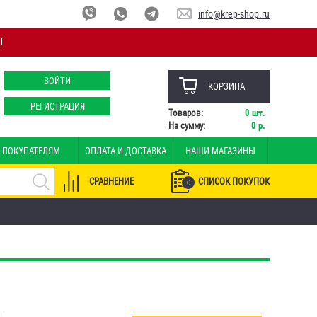
info@krep-shop.ru
!
ВОЙТИ
КОРЗИНА
РЕГИСТРАЦИЯ
Товаров:
0
шт.
На сумму:
0
р.
ПОКУПАТЕЛЯМ
ОПЛАТА И ДОСТАВКА
НАШИ МАГАЗИНЫ
СРАВНЕНИЕ
СПИСОК ПОКУПОК
0