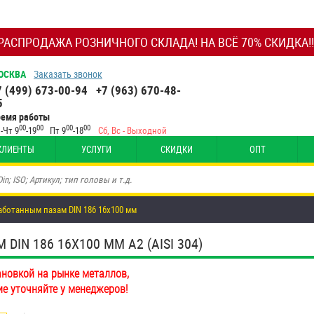
РАСПРОДАЖА РОЗНИЧНОГО СКЛАДА! НА ВСЁ 70% СКИДКА!!
ОСКВА
Заказать звонок
7 (499) 673-00-94
+7 (963) 670-48-
5
ремя работы
00
00
00
00
-Чт 9
-19
Пт 9
-18
Сб, Вс - Выходной
КЛИЕНТЫ
УСЛУГИ
СКИДКИ
ОПТ
аботанным пазам DIN 186 16х100 мм
N 186 16Х100 ММ А2 (AISI 304)
ановкой на рынке металлов,
ие уточняйте у менеджеров!