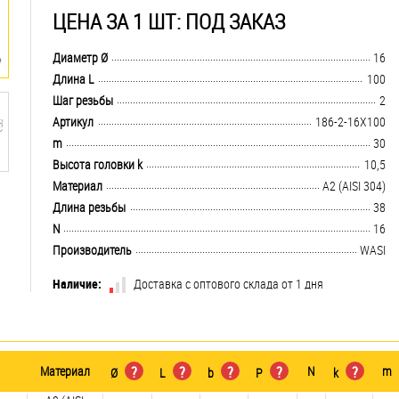
ЦЕНА ЗА 1 ШТ: ПОД ЗАКАЗ
.................................................................................................................................
Диаметр Ø
16
.................................................................................................................................
Длина L
100
.................................................................................................................................
Шаг резьбы
2
.................................................................................................................................
Артикул
186-2-16X100
.................................................................................................................................
m
30
.................................................................................................................................
Высота головки k
10,5
.................................................................................................................................
Материал
А2 (AISI 304)
.................................................................................................................................
Длина резьбы
38
.................................................................................................................................
N
16
.................................................................................................................................
Производитель
WASI
Наличие:
Доставка с оптового склада от 1 дня
Материал
?
?
?
?
N
?
m
Ø
L
b
P
k