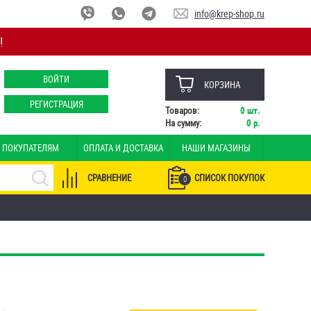
info@krep-shop.ru
!
ВОЙТИ
КОРЗИНА
РЕГИСТРАЦИЯ
Товаров:
0
шт.
На сумму:
0
р.
ПОКУПАТЕЛЯМ
ОПЛАТА И ДОСТАВКА
НАШИ МАГАЗИНЫ
СРАВНЕНИЕ
СПИСОК ПОКУПОК
0