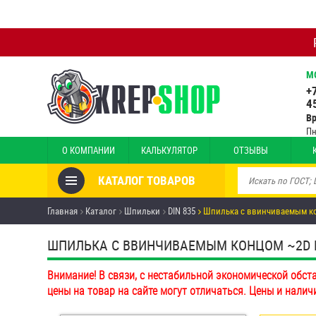
М
+
4
В
Пн
О КОМПАНИИ
КАЛЬКУЛЯТОР
ОТЗЫВЫ
КАТАЛОГ ТОВАРОВ
Товары со скидкой
Главная
Каталог
Шпильки
DIN 835
Шпилька c ввинчиваемым ко
Анкеры
ШПИЛЬКА C ВВИНЧИВАЕМЫМ КОНЦОМ ~2D DIN
Антивандальный крепёж,
Внимание! В связи, с нестабильной экономической обст
инструмент
цены на товар на сайте могут отличаться. Цены и налич
Болты и винты