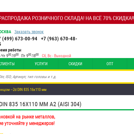
РАСПРОДАЖА РОЗНИЧНОГО СКЛАДА! НА ВСЁ 70% СКИДКА!!
ОСКВА
Заказать звонок
7 (499) 673-00-94
+7 (963) 670-48-
5
ремя работы
00
00
00
00
-Чт 9
-19
Пт 9
-18
Сб, Вс - Выходной
КЛИЕНТЫ
УСЛУГИ
СКИДКИ
ОПТ
нцом ~2d DIN 835 16х110 мм
 835 16Х110 ММ А2 (AISI 304)
ановкой на рынке металлов,
ие уточняйте у менеджеров!