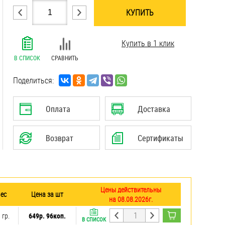
КУПИТЬ
.......................................................................
Купить в 1 клик
.......................................................................
.......................................................................
В СПИСОК
СРАВНИТЬ
.......................................................................
.......................................................................
Поделиться:
.......................................................................
.......................................................................
Оплата
Доставка
Возврат
Сертификаты
Цены действительны
ес
Цена за шт
на 08.08.2026г.
 гр.
649р. 96коп.
В СПИСОК