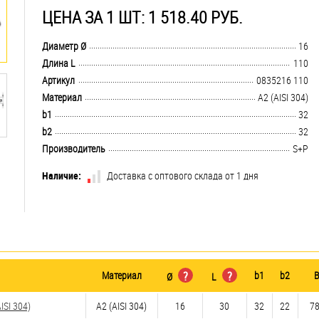
ЦЕНА ЗА 1 ШТ: 1 518.40 РУБ.
.................................................................................................................................
Диаметр Ø
16
.................................................................................................................................
Длина L
110
.................................................................................................................................
Артикул
0835216 110
.................................................................................................................................
Материал
А2 (AISI 304)
.................................................................................................................................
b1
32
.................................................................................................................................
b2
32
.................................................................................................................................
Производитель
S+P
Наличие:
Доставка с оптового склада от 1 дня
Материал
?
?
b1
b2
В
Ø
L
SI 304)
А2 (AISI 304)
16
30
32
22
78