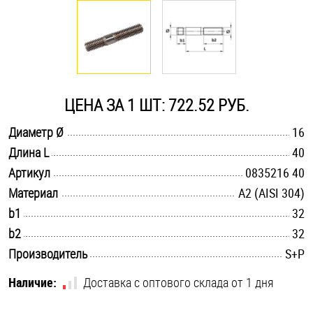
Оснастка и аксессуары для яхт
Пробки
ЦЕНА ЗА 1 ШТ: 722.52 РУБ.
Саморезы и шурупы
.............................................................................................................
Диаметр Ø
16
.............................................................................................................
Длина L
40
Стопорные кольца
.............................................................................................................
Артикул
0835216 40
.............................................................................................................
Материал
А2 (AISI 304)
Такелаж
.............................................................................................................
b1
32
.............................................................................................................
b2
32
Хомуты
.............................................................................................................
Производитель
S+P
Шайбы
Наличие:
Доставка с оптового склада от 1 дня
Шпильки