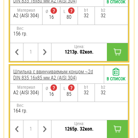
DIN 835 16х80 мм А2 (AISI 304)
В СПИСОК
Материал
b1
b2
?
?
Ø
L
А2 (AISI 304)
32
32
16
80
Вес:
156 гр.
Цена:
1213р. 02коп.
Шпилька c ввинчиваемым концом ~2d
DIN 835 16х85 мм А2 (AISI 304)
В СПИСОК
Материал
b1
b2
?
?
Ø
L
А2 (AISI 304)
32
32
16
85
Вес:
164 гр.
Цена:
1265р. 32коп.