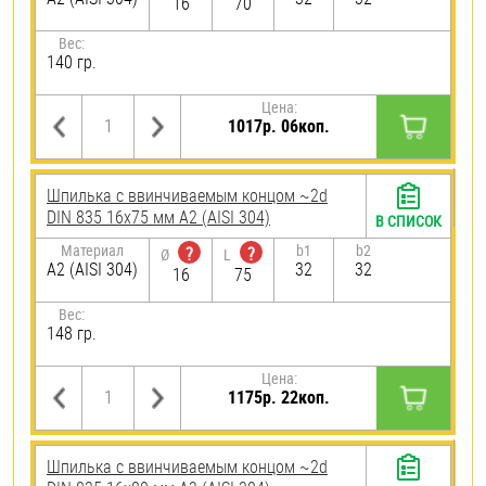
16
70
Вес:
140 гр.
Цена:
1017р. 06коп.
Шпилька c ввинчиваемым концом ~2d
DIN 835 16х75 мм А2 (AISI 304)
В СПИСОК
Материал
b1
b2
?
?
Ø
L
А2 (AISI 304)
32
32
16
75
Вес:
148 гр.
Цена:
1175р. 22коп.
Шпилька c ввинчиваемым концом ~2d