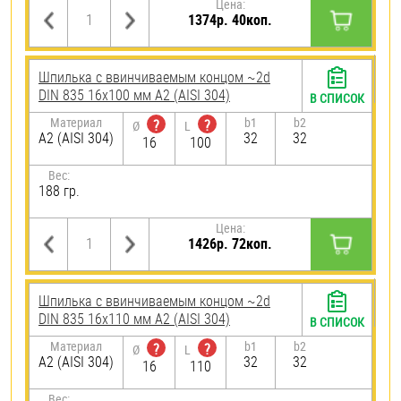
Цена:
1374р. 40коп.
Шпилька c ввинчиваемым концом ~2d
DIN 835 16х100 мм А2 (AISI 304)
В СПИСОК
Материал
b1
b2
?
?
Ø
L
А2 (AISI 304)
32
32
16
100
Вес:
188 гр.
Цена:
1426р. 72коп.
Шпилька c ввинчиваемым концом ~2d
DIN 835 16х110 мм А2 (AISI 304)
В СПИСОК
Материал
b1
b2
?
?
Ø
L
А2 (AISI 304)
32
32
16
110
Вес: