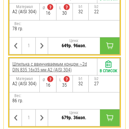
Материал
b1
b2
?
?
Ø
L
А2 (AISI 304)
32
22
16
30
Вес:
78 гр.
Цена:
649р. 96коп.
Шпилька c ввинчиваемым концом ~2d
DIN 835 16х35 мм А2 (AISI 304)
В СПИСОК
Материал
b1
b2
?
?
Ø
L
А2 (AISI 304)
32
27
16
35
Вес:
86 гр.
Цена:
679р. 36коп.