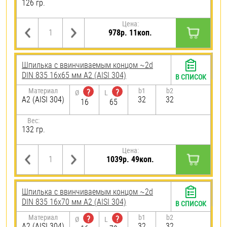
126 гр.
Цена:
978р. 11коп.
Шпилька c ввинчиваемым концом ~2d
DIN 835 16х65 мм А2 (AISI 304)
В СПИСОК
Материал
b1
b2
?
?
Ø
L
А2 (AISI 304)
32
32
16
65
Вес:
132 гр.
Цена:
1039р. 49коп.
Шпилька c ввинчиваемым концом ~2d
DIN 835 16х70 мм А2 (AISI 304)
В СПИСОК
Материал
b1
b2
?
?
Ø
L
А2 (AISI 304)
32
32