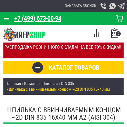
ЗАКАЗАТЬ ЗВОНОК
+7 (499) 673-00-94
КОРЗИНА
О КОМПАНИИ
0
СПИСОК
КАЛЬКУЛЯТОР
СРАВНЕНИЕ
РАСПРОДАЖА РОЗНИЧНОГО СКЛАДА! НА ВСЁ 70% СКИДКА!!!
ПОКУПОК
ОТЗЫВЫ
КАТАЛОГ ТОВАРОВ
КЛИЕНТЫ
Товары со скидкой
Главная
Каталог
Шпильки
DIN 835
УСЛУГИ
Шпилька c ввинчиваемым концом ~2d DIN 835 16х40 мм
Анкеры
СКИДКИ
Антивандальный крепёж, инструмент
ШПИЛЬКА C ВВИНЧИВАЕМЫМ КОНЦОМ
ОПТ
~2D DIN 835 16Х40 ММ А2 (AISI 304)
ПОКУПАТЕЛЯМ
Болты и винты