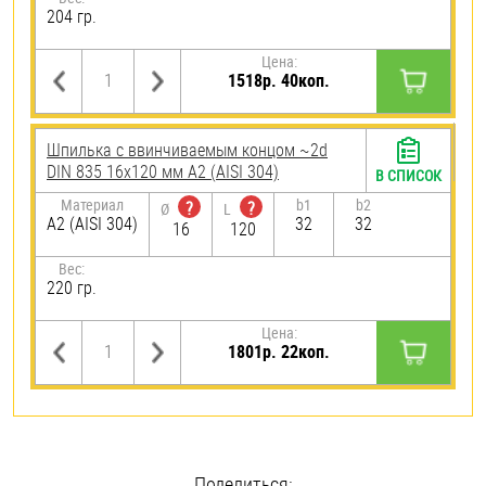
204 гр.
Цена:
1518р. 40коп.
Шпилька c ввинчиваемым концом ~2d
DIN 835 16х120 мм А2 (AISI 304)
В СПИСОК
Материал
b1
b2
?
?
Ø
L
А2 (AISI 304)
32
32
16
120
Вес:
220 гр.
Цена:
1801р. 22коп.
Поделиться: