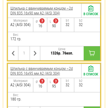
Шпилька c ввинчиваемым концом ~2d
DIN 835 16х90 мм А2 (AISI 304)
В СПИСОК
Материал
b1
b2
?
?
Ø
L
А2 (AISI 304)
32
32
16
90
Вес:
172 гр.
Цена:
1326р. 76коп.
Шпилька c ввинчиваемым концом ~2d
DIN 835 16х95 мм А2 (AISI 304)
В СПИСОК
Материал
b1
b2
?
?
Ø
L
А2 (AISI 304)
32
32
16
95
Вес:
180 гр.