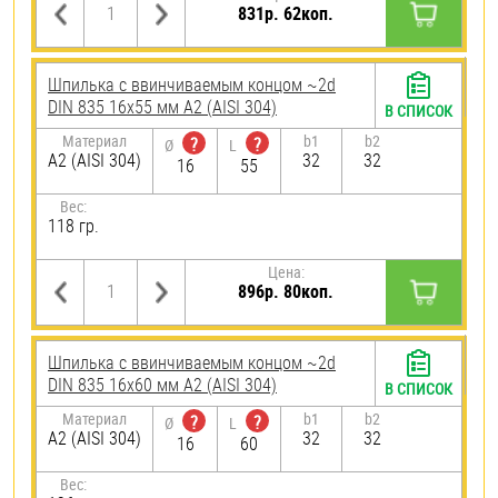
831р. 62коп.
Шпилька c ввинчиваемым концом ~2d
DIN 835 16х55 мм А2 (AISI 304)
В СПИСОК
Материал
b1
b2
?
?
Ø
L
А2 (AISI 304)
32
32
16
55
Вес:
118 гр.
Цена:
896р. 80коп.
Шпилька c ввинчиваемым концом ~2d
DIN 835 16х60 мм А2 (AISI 304)
В СПИСОК
Материал
b1
b2
?
?
Ø
L
А2 (AISI 304)
32
32
16
60
Вес: