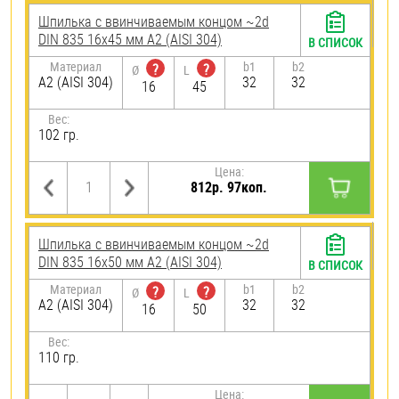
Шпилька c ввинчиваемым концом ~2d
DIN 835 16х45 мм А2 (AISI 304)
В СПИСОК
Материал
b1
b2
?
?
Ø
L
А2 (AISI 304)
32
32
16
45
Вес:
102 гр.
Цена:
812р. 97коп.
Шпилька c ввинчиваемым концом ~2d
DIN 835 16х50 мм А2 (AISI 304)
В СПИСОК
Материал
b1
b2
?
?
Ø
L
А2 (AISI 304)
32
32
16
50
Вес:
110 гр.
Цена: