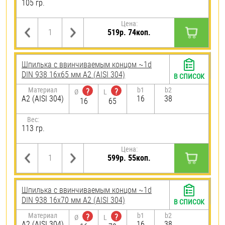
105 гр.
Цена:
519р. 74коп.
Шпилька c ввинчиваемым концом ~1d
DIN 938 16х65 мм А2 (AISI 304)
В СПИСОК
Материал
b1
b2
?
?
Ø
L
А2 (AISI 304)
16
38
16
65
Вес:
113 гр.
Цена:
599р. 55коп.
Шпилька c ввинчиваемым концом ~1d
DIN 938 16х70 мм А2 (AISI 304)
В СПИСОК
Материал
b1
b2
?
?
Ø
L
А2 (AISI 304)
16
38