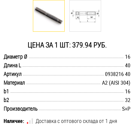
Оснастка и аксессуары для яхт
Пробки
ЦЕНА ЗА 1 ШТ: 379.94 РУБ.
Саморезы и шурупы
.............................................................................................................
Диаметр Ø
16
.............................................................................................................
Длина L
40
Стопорные кольца
.............................................................................................................
Артикул
0938216 40
.............................................................................................................
Материал
А2 (AISI 304)
Такелаж
.............................................................................................................
b1
16
.............................................................................................................
b2
32
Хомуты
.............................................................................................................
Производитель
S+P
Шайбы
Наличие:
Доставка с оптового склада от 1 дня
Шпильки