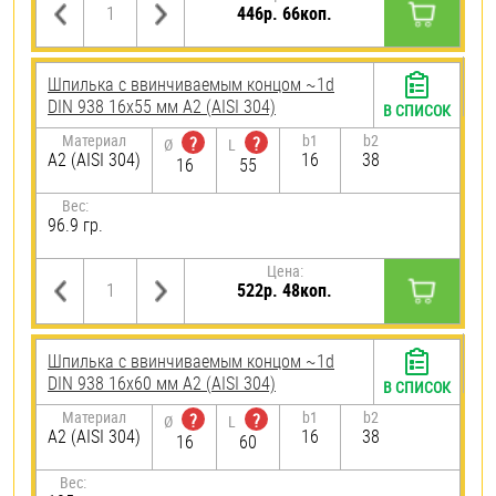
446р. 66коп.
Шпилька c ввинчиваемым концом ~1d
DIN 938 16х55 мм А2 (AISI 304)
В СПИСОК
Материал
b1
b2
?
?
Ø
L
А2 (AISI 304)
16
38
16
55
Вес:
96.9 гр.
Цена:
522р. 48коп.
Шпилька c ввинчиваемым концом ~1d
DIN 938 16х60 мм А2 (AISI 304)
В СПИСОК
Материал
b1
b2
?
?
Ø
L
А2 (AISI 304)
16
38
16
60
Вес: