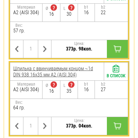
Материал
b1
b2
?
?
Ø
L
А2 (AISI 304)
16
22
16
30
Вес:
57 гр.
Цена:
373р. 98коп.
Шпилька c ввинчиваемым концом ~1d
DIN 938 16х35 мм А2 (AISI 304)
В СПИСОК
Материал
b1
b2
?
?
Ø
L
А2 (AISI 304)
16
27
16
35
Вес:
64 гр.
Цена:
373р. 04коп.