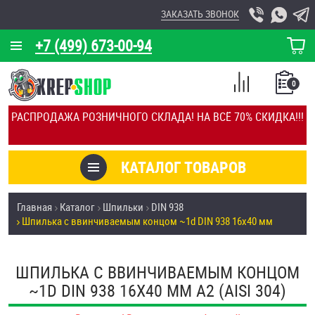
ЗАКАЗАТЬ ЗВОНОК
+7 (499) 673-00-94
КОРЗИНА
О КОМПАНИИ
0
СПИСОК
КАЛЬКУЛЯТОР
СРАВНЕНИЕ
РАСПРОДАЖА РОЗНИЧНОГО СКЛАДА! НА ВСЁ 70% СКИДКА!!!
ПОКУПОК
ОТЗЫВЫ
КАТАЛОГ ТОВАРОВ
КЛИЕНТЫ
Товары со скидкой
Главная
Каталог
Шпильки
DIN 938
УСЛУГИ
Шпилька c ввинчиваемым концом ~1d DIN 938 16х40 мм
Анкеры
СКИДКИ
Антивандальный крепёж, инструмент
ШПИЛЬКА C ВВИНЧИВАЕМЫМ КОНЦОМ
ОПТ
~1D DIN 938 16Х40 ММ А2 (AISI 304)
ПОКУПАТЕЛЯМ
Болты и винты