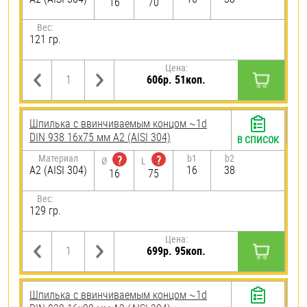
16
70
Вес:
121 гр.
Цена:
606р. 51коп.
Шпилька c ввинчиваемым концом ~1d
DIN 938 16х75 мм А2 (AISI 304)
В СПИСОК
Материал
b1
b2
?
?
Ø
L
А2 (AISI 304)
16
38
16
75
Вес:
129 гр.
Цена:
699р. 95коп.
Шпилька c ввинчиваемым концом ~1d