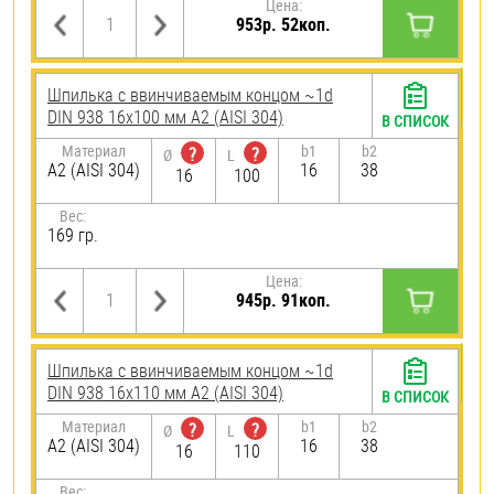
Цена:
953р. 52коп.
Шпилька c ввинчиваемым концом ~1d
DIN 938 16х100 мм А2 (AISI 304)
В СПИСОК
Материал
b1
b2
?
?
Ø
L
А2 (AISI 304)
16
38
16
100
Вес:
169 гр.
Цена:
945р. 91коп.
Шпилька c ввинчиваемым концом ~1d
DIN 938 16х110 мм А2 (AISI 304)
В СПИСОК
Материал
b1
b2
?
?
Ø
L
А2 (AISI 304)
16
38
16
110
Вес: