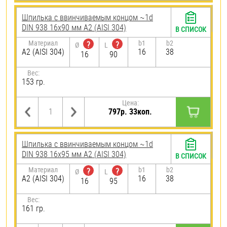
Шпилька c ввинчиваемым концом ~1d
DIN 938 16х90 мм А2 (AISI 304)
В СПИСОК
Материал
b1
b2
?
?
Ø
L
А2 (AISI 304)
16
38
16
90
Вес:
153 гр.
Цена:
797р. 33коп.
Шпилька c ввинчиваемым концом ~1d
DIN 938 16х95 мм А2 (AISI 304)
В СПИСОК
Материал
b1
b2
?
?
Ø
L
А2 (AISI 304)
16
38
16
95
Вес:
161 гр.