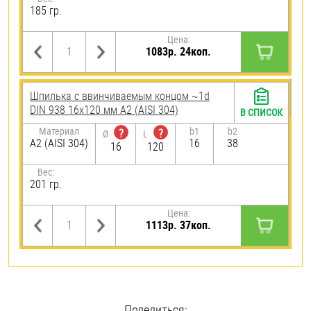
185 гр.
Цена:
1083р. 24коп.
Шпилька c ввинчиваемым концом ~1d
DIN 938 16х120 мм А2 (AISI 304)
В СПИСОК
Материал
b1
b2
?
?
Ø
L
А2 (AISI 304)
16
38
16
120
Вес:
201 гр.
Цена:
1113р. 37коп.
Поделиться: