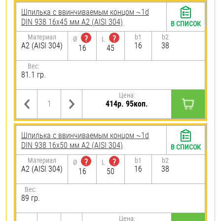
Шпилька c ввинчиваемым концом ~1d
DIN 938 16х45 мм А2 (AISI 304)
В СПИСОК
Материал
b1
b2
?
?
Ø
L
А2 (AISI 304)
16
38
16
45
Вес:
81.1 гр.
Цена:
414р. 95коп.
Шпилька c ввинчиваемым концом ~1d
DIN 938 16х50 мм А2 (AISI 304)
В СПИСОК
Материал
b1
b2
?
?
Ø
L
А2 (AISI 304)
16
38
16
50
Вес:
89 гр.
Цена: