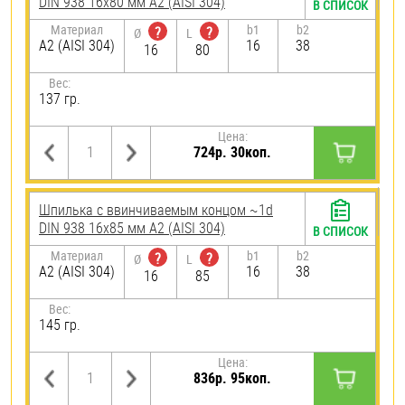
DIN 938 16х80 мм А2 (AISI 304)
В СПИСОК
Материал
b1
b2
?
?
Ø
L
А2 (AISI 304)
16
38
16
80
Вес:
137 гр.
Цена:
724р. 30коп.
Шпилька c ввинчиваемым концом ~1d
DIN 938 16х85 мм А2 (AISI 304)
В СПИСОК
Материал
b1
b2
?
?
Ø
L
А2 (AISI 304)
16
38
16
85
Вес:
145 гр.
Цена:
836р. 95коп.