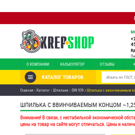
М
+
4
В
Пн
О КОМПАНИИ
КАЛЬКУЛЯТОР
ОТЗЫВЫ
КАТАЛОГ ТОВАРОВ
Товары со скидкой
Главная
Каталог
Шпильки
DIN 939
Шпилька c ввинчиваемым кон
Анкеры
ШПИЛЬКА C ВВИНЧИВАЕМЫМ КОНЦОМ ~1,25D D
Антивандальный крепёж,
Внимание! В связи, с нестабильной экономической обст
инструмент
цены на товар на сайте могут отличаться. Цены и налич
Болты и винты