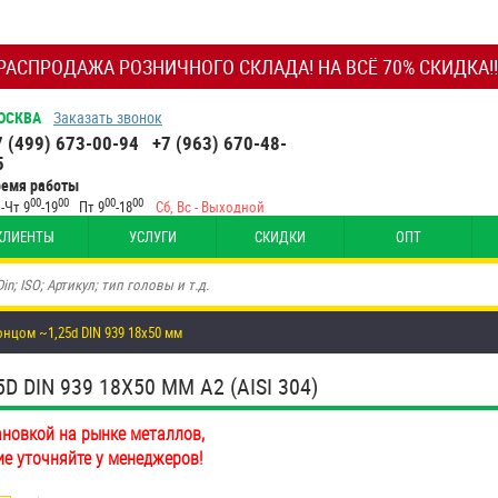
РАСПРОДАЖА РОЗНИЧНОГО СКЛАДА! НА ВСЁ 70% СКИДКА!!
ОСКВА
Заказать звонок
7 (499) 673-00-94
+7 (963) 670-48-
5
ремя работы
00
00
00
00
-Чт 9
-19
Пт 9
-18
Сб, Вс - Выходной
КЛИЕНТЫ
УСЛУГИ
СКИДКИ
ОПТ
цом ~1,25d DIN 939 18х50 мм
IN 939 18Х50 ММ А2 (AISI 304)
ановкой на рынке металлов,
ие уточняйте у менеджеров!