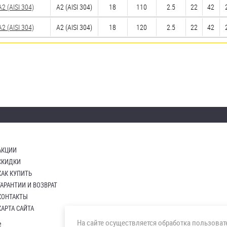
 (AISI 304)
А2 (AISI 304)
18
110
2.5
22
42
 (AISI 304)
А2 (AISI 304)
18
120
2.5
22
42
АКЦИИ
СКИДКИ
КАК КУПИТЬ
ГАРАНТИИ И ВОЗВРАТ
КОНТАКТЫ
КАРТА САЙТА
На сайте осуществляется обработка пользова
е