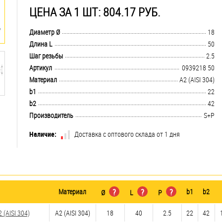
ЦЕНА ЗА 1 ШТ: 804.17 РУБ.
.................................................................................................................................
Диаметр Ø
18
.................................................................................................................................
Длина L
50
.................................................................................................................................
Шаг резьбы
2.5
.................................................................................................................................
Артикул
0939218 50
.................................................................................................................................
Материал
А2 (AISI 304)
.................................................................................................................................
b1
22
.................................................................................................................................
b2
42
.................................................................................................................................
Производитель
S+P
Наличие:
Доставка с оптового склада от 1 дня
Материал
?
?
?
b1
b2
Ø
L
P
(AISI 304)
А2 (AISI 304)
18
40
2.5
22
42