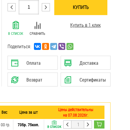
КУПИТЬ
.......................................................................
Купить в 1 клик
.......................................................................
.......................................................................
В СПИСОК
СРАВНИТЬ
.......................................................................
.......................................................................
Поделиться:
.......................................................................
.......................................................................
Оплата
Доставка
.......................................................................
Возврат
Сертификаты
Цены действительны
Вес
Цена за шт
на 07.08.2026г.
100 гр.
735р. 75коп.
В СПИСОК