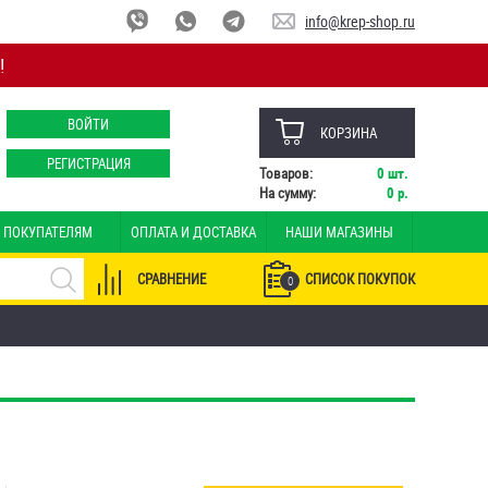
info@krep-shop.ru
!
ВОЙТИ
КОРЗИНА
РЕГИСТРАЦИЯ
Товаров:
0
шт.
На сумму:
0
р.
ПОКУПАТЕЛЯМ
ОПЛАТА И ДОСТАВКА
НАШИ МАГАЗИНЫ
СРАВНЕНИЕ
СПИСОК ПОКУПОК
0