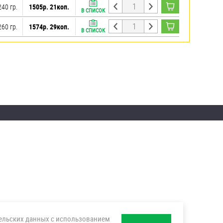
240 гр.
1505р. 21коп.
В СПИСОК
260 гр.
1574р. 29коп.
В СПИСОК
тельских данных с использованием