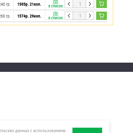
240 гр.
1505р. 21коп.
В СПИСОК
260 гр.
1574р. 29коп.
В СПИСОК
тельских данных с использованием