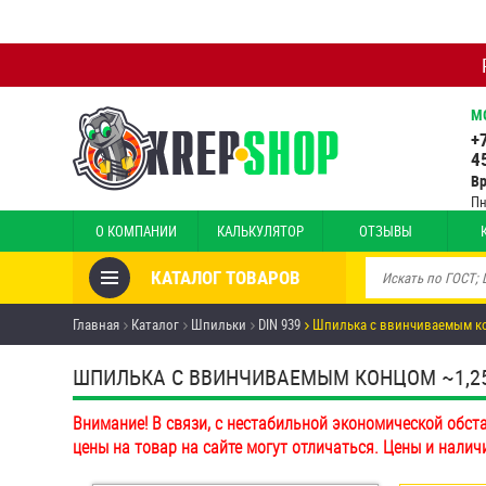
М
+
4
В
Пн
О КОМПАНИИ
КАЛЬКУЛЯТОР
ОТЗЫВЫ
КАТАЛОГ ТОВАРОВ
Товары со скидкой
Главная
Каталог
Шпильки
DIN 939
Шпилька c ввинчиваемым кон
Анкеры
ШПИЛЬКА C ВВИНЧИВАЕМЫМ КОНЦОМ ~1,25D D
Антивандальный крепёж,
Внимание! В связи, с нестабильной экономической обст
инструмент
цены на товар на сайте могут отличаться. Цены и налич
Болты и винты