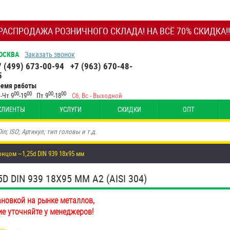
РАСПРОДАЖА РОЗНИЧНОГО СКЛАДА! НА ВСЁ 70% СКИДКА!!
ОСКВА
Заказать звонок
7 (499) 673-00-94
+7 (963) 670-48-
5
ремя работы
00
00
00
00
-Чт 9
-19
Пт 9
-18
Сб, Вс - Выходной
КЛИЕНТЫ
УСЛУГИ
СКИДКИ
ОПТ
цом ~1,25d DIN 939 18х95 мм
IN 939 18Х95 ММ А2 (AISI 304)
ановкой на рынке металлов,
ие уточняйте у менеджеров!