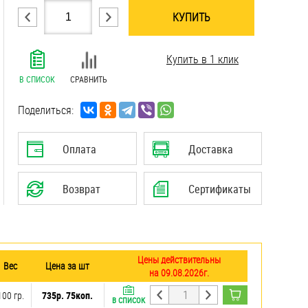
КУПИТЬ
.......................................................................
Купить в 1 клик
.......................................................................
.......................................................................
В СПИСОК
СРАВНИТЬ
.......................................................................
.......................................................................
Поделиться:
.......................................................................
.......................................................................
Оплата
Доставка
.......................................................................
Возврат
Сертификаты
Цены действительны
Вес
Цена за шт
на 09.08.2026г.
100 гр.
735р. 75коп.
В СПИСОК