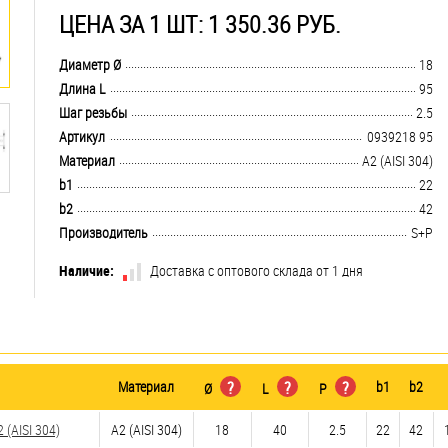
ЦЕНА ЗА 1 ШТ: 1 350.36 РУБ.
.................................................................................................................................
Диаметр Ø
18
.................................................................................................................................
Длина L
95
.................................................................................................................................
Шаг резьбы
2.5
.................................................................................................................................
Артикул
0939218 95
.................................................................................................................................
Материал
А2 (AISI 304)
.................................................................................................................................
b1
22
.................................................................................................................................
b2
42
.................................................................................................................................
Производитель
S+P
Наличие:
Доставка с оптового склада от 1 дня
Материал
?
?
?
b1
b2
Ø
L
P
(AISI 304)
А2 (AISI 304)
18
40
2.5
22
42