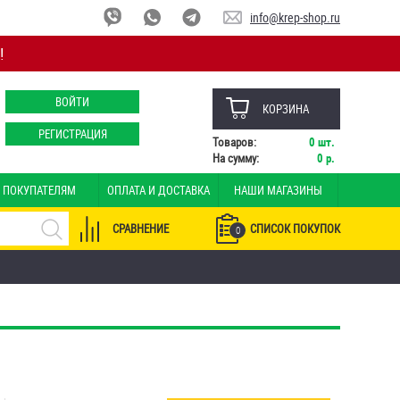
info@krep-shop.ru
!
ВОЙТИ
КОРЗИНА
РЕГИСТРАЦИЯ
Товаров:
0
шт.
На сумму:
0
р.
ПОКУПАТЕЛЯМ
ОПЛАТА И ДОСТАВКА
НАШИ МАГАЗИНЫ
СРАВНЕНИЕ
СПИСОК ПОКУПОК
0