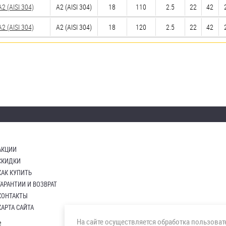
 (AISI 304)
А2 (AISI 304)
18
110
2.5
22
42
 (AISI 304)
А2 (AISI 304)
18
120
2.5
22
42
АКЦИИ
СКИДКИ
КАК КУПИТЬ
ГАРАНТИИ И ВОЗВРАТ
КОНТАКТЫ
КАРТА САЙТА
На сайте осуществляется обработка пользова
е