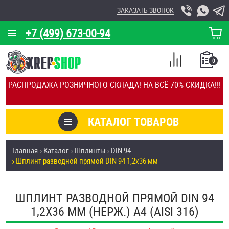
ЗАКАЗАТЬ ЗВОНОК
+7 (499) 673-00-94
КОРЗИНА
О КОМПАНИИ
0
СПИСОК
КАЛЬКУЛЯТОР
СРАВНЕНИЕ
РАСПРОДАЖА РОЗНИЧНОГО СКЛАДА! НА ВСЁ 70% СКИДКА!!!
ПОКУПОК
ОТЗЫВЫ
КАТАЛОГ ТОВАРОВ
КЛИЕНТЫ
Товары со скидкой
Главная
Каталог
Шплинты
DIN 94
УСЛУГИ
Шплинт разводной прямой DIN 94 1,2х36 мм
Анкеры
СКИДКИ
Антивандальный крепёж, инструмент
ШПЛИНТ РАЗВОДНОЙ ПРЯМОЙ DIN 94
ОПТ
1,2Х36 ММ (НЕРЖ.) A4 (AISI 316)
ПОКУПАТЕЛЯМ
Болты и винты