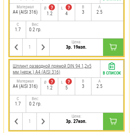
Материал
B
A
?
?
Ø
L
A4 (AISI 316)
3
2.5
1.2
4
C
Вес:
1.7
0.2 гр.
Цена:
3р. 19коп.
Шплинт разводной прямой DIN 94 1,2х5
мм (нерж.) A4 (AISI 316)
В СПИСОК
Материал
B
A
?
?
Ø
L
A4 (AISI 316)
3
2.5
1.2
5
C
Вес:
1.7
0.2 гр.
Цена:
3р. 27коп.