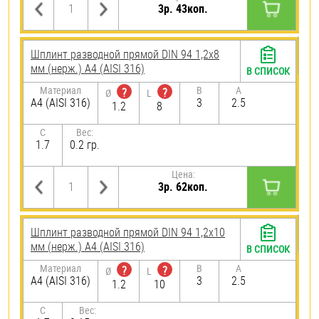
3р. 43коп.
Шплинт разводной прямой DIN 94 1,2х8
мм (нерж.) A4 (AISI 316)
В СПИСОК
Материал
B
A
?
?
Ø
L
A4 (AISI 316)
3
2.5
1.2
8
C
Вес:
1.7
0.2 гр.
Цена:
3р. 62коп.
Шплинт разводной прямой DIN 94 1,2х10
мм (нерж.) A4 (AISI 316)
В СПИСОК
Материал
B
A
?
?
Ø
L
A4 (AISI 316)
3
2.5
1.2
10
C
Вес: