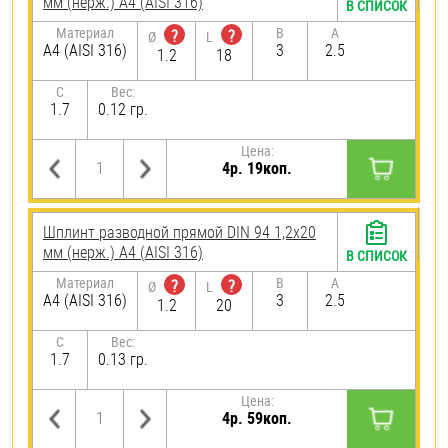
мм (нерж.) A4 (AISI 316)
В СПИСОК
Материал
B
A
?
?
Ø
L
A4 (AISI 316)
3
2.5
1.2
18
C
Вес:
1.7
0.12 гр.
Цена:
4р. 19коп.
Шплинт разводной прямой DIN 94 1,2х20
мм (нерж.) A4 (AISI 316)
В СПИСОК
Материал
B
A
?
?
Ø
L
A4 (AISI 316)
3
2.5
1.2
20
C
Вес:
1.7
0.13 гр.
Цена:
4р. 59коп.