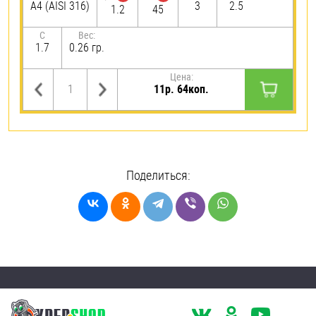
A4 (AISI 316)
3
2.5
1.2
45
C
Вес:
1.7
0.26 гр.
Цена:
11р. 64коп.
Поделиться: