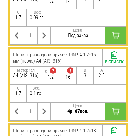
1.2
14
C
Вес:
1.7
0.09 гр.
Цена:
Под заказ
Шплинт разводной прямой DIN 94 1,2х16
мм (нерж.) A4 (AISI 316)
В СПИСОК
Материал
B
A
?
?
Ø
L
A4 (AISI 316)
3
2.5
1.2
16
C
Вес:
1.7
0.1 гр.
Цена:
4р. 07коп.
Шплинт разводной прямой DIN 94 1,2х18