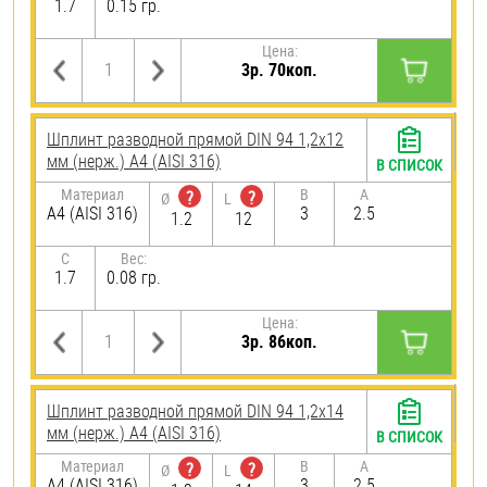
1.7
0.15 гр.
Цена:
3р. 70коп.
Шплинт разводной прямой DIN 94 1,2х12
мм (нерж.) A4 (AISI 316)
В СПИСОК
Материал
B
A
?
?
Ø
L
A4 (AISI 316)
3
2.5
1.2
12
C
Вес:
1.7
0.08 гр.
Цена:
3р. 86коп.
Шплинт разводной прямой DIN 94 1,2х14
мм (нерж.) A4 (AISI 316)
В СПИСОК
Материал
B
A
?
?
Ø
L
A4 (AISI 316)
3
2.5