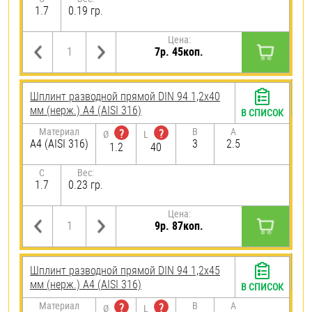
1.7
0.19 гр.
Цена:
7р. 45коп.
Шплинт разводной прямой DIN 94 1,2х40
мм (нерж.) A4 (AISI 316)
В СПИСОК
Материал
B
A
?
?
Ø
L
A4 (AISI 316)
3
2.5
1.2
40
C
Вес:
1.7
0.23 гр.
Цена:
9р. 87коп.
Шплинт разводной прямой DIN 94 1,2х45
мм (нерж.) A4 (AISI 316)
В СПИСОК
Материал
B
A
?
?
Ø
L