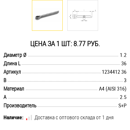
Оснастка и аксессуары для яхт
Пробки
ЦЕНА ЗА 1 ШТ: 8.77 РУБ.
Саморезы и шурупы
.............................................................................................................
Диаметр Ø
1.2
.............................................................................................................
Длина L
36
Стопорные кольца
.............................................................................................................
Артикул
1234412 36
.............................................................................................................
B
3
Такелаж
.............................................................................................................
Материал
A4 (AISI 316)
.............................................................................................................
A
2.5
Хомуты
.............................................................................................................
Производитель
S+P
Шайбы
Наличие:
Доставка с оптового склада от 1 дня
Шпильки