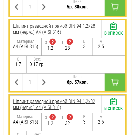
Цена:
5р. 88коп.
Шплинт разводной прямой DIN 94 1,2х28
мм (нерж.) A4 (AISI 316)
В СПИСОК
Материал
B
A
?
?
Ø
L
A4 (AISI 316)
3
2.5
1.2
28
C
Вес:
1.7
0.17 гр.
Цена:
6р. 57коп.
Шплинт разводной прямой DIN 94 1,2х32
мм (нерж.) A4 (AISI 316)
В СПИСОК
Материал
B
A
?
?
Ø
L
A4 (AISI 316)
3
2.5
1.2
32
C
Вес: