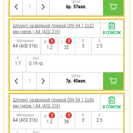
Цена:
6р. 57коп.
Шплинт разводной прямой DIN 94 1,2х32
мм (нерж.) A4 (AISI 316)
В СПИСОК
Материал
B
A
?
?
Ø
L
A4 (AISI 316)
3
2.5
1.2
32
C
Вес:
1.7
0.19 гр.
Цена:
7р. 45коп.
Шплинт разводной прямой DIN 94 1,2х36
мм (нерж.) A4 (AISI 316)
В СПИСОК
Материал
B
A
?
?
Ø
L
A4 (AISI 316)
3
2.5
1.2
36
C
Вес: