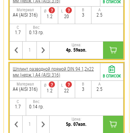
мм (нерж.) A4 (AISI 316)
В СПИСОК
Материал
B
A
?
?
Ø
L
A4 (AISI 316)
3
2.5
1.2
20
C
Вес:
1.7
0.13 гр.
Цена:
4р. 59коп.
Шплинт разводной прямой DIN 94 1,2х22
мм (нерж.) A4 (AISI 316)
В СПИСОК
Материал
B
A
?
?
Ø
L
A4 (AISI 316)
3
2.5
1.2
22
C
Вес:
1.7
0.14 гр.
Цена:
5р. 07коп.