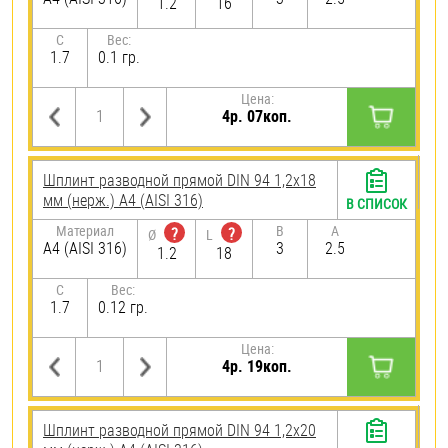
1.2
16
C
Вес:
1.7
0.1 гр.
Цена:
4р. 07коп.
Шплинт разводной прямой DIN 94 1,2х18
мм (нерж.) A4 (AISI 316)
В СПИСОК
Материал
B
A
?
?
Ø
L
A4 (AISI 316)
3
2.5
1.2
18
C
Вес:
1.7
0.12 гр.
Цена:
4р. 19коп.
Шплинт разводной прямой DIN 94 1,2х20