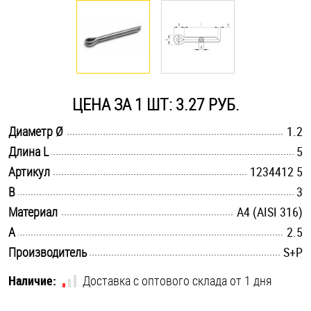
Оснастка и аксессуары для яхт
Пробки
ЦЕНА ЗА 1 ШТ: 3.27 РУБ.
Саморезы и шурупы
.............................................................................................................
Диаметр Ø
1.2
.............................................................................................................
Длина L
5
Стопорные кольца
.............................................................................................................
Артикул
1234412 5
.............................................................................................................
B
3
Такелаж
.............................................................................................................
Материал
A4 (AISI 316)
.............................................................................................................
A
2.5
Хомуты
.............................................................................................................
Производитель
S+P
Шайбы
Наличие:
Доставка с оптового склада от 1 дня
Шпильки