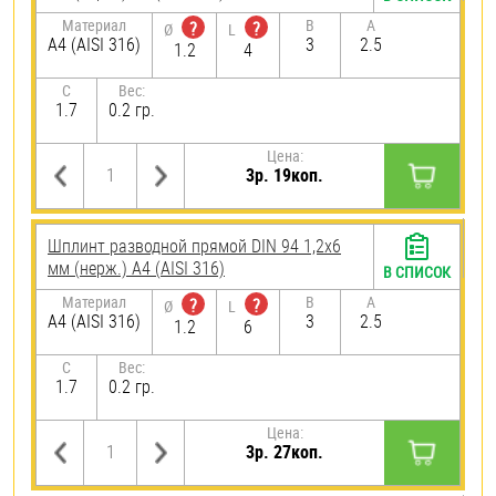
Материал
B
A
?
?
Ø
L
A4 (AISI 316)
3
2.5
1.2
4
C
Вес:
1.7
0.2 гр.
Цена:
3р. 19коп.
Шплинт разводной прямой DIN 94 1,2х6
мм (нерж.) A4 (AISI 316)
В СПИСОК
Материал
B
A
?
?
Ø
L
A4 (AISI 316)
3
2.5
1.2
6
C
Вес:
1.7
0.2 гр.
Цена:
3р. 27коп.