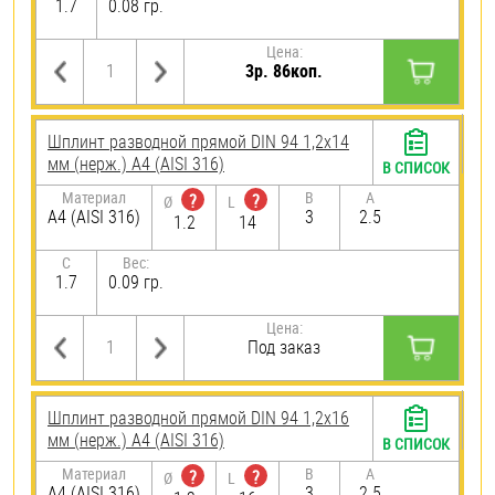
1.7
0.08 гр.
Цена:
3р. 86коп.
Шплинт разводной прямой DIN 94 1,2х14
мм (нерж.) A4 (AISI 316)
В СПИСОК
Материал
B
A
?
?
Ø
L
A4 (AISI 316)
3
2.5
1.2
14
C
Вес:
1.7
0.09 гр.
Цена:
Под заказ
Шплинт разводной прямой DIN 94 1,2х16
мм (нерж.) A4 (AISI 316)
В СПИСОК
Материал
B
A
?
?
Ø
L
A4 (AISI 316)
3
2.5