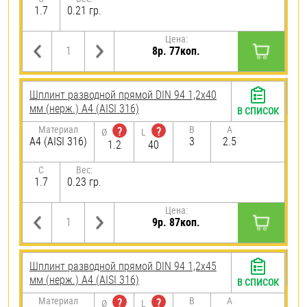
1.7
0.21 гр.
Цена:
8р. 77коп.
Шплинт разводной прямой DIN 94 1,2х40
мм (нерж.) A4 (AISI 316)
В СПИСОК
Материал
B
A
?
?
Ø
L
A4 (AISI 316)
3
2.5
1.2
40
C
Вес:
1.7
0.23 гр.
Цена:
9р. 87коп.
Шплинт разводной прямой DIN 94 1,2х45
мм (нерж.) A4 (AISI 316)
В СПИСОК
Материал
B
A
?
?
Ø
L