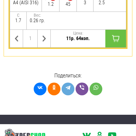
A4 (AISI 316)
3
2.5
1.2
45
C
Вес:
1.7
0.26 гр.
Цена:
11р. 64коп.
Поделиться: