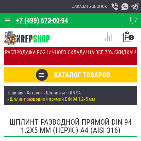
ЗАКАЗАТЬ ЗВОНОК
+7 (499) 673-00-94
КОРЗИНА
О КОМПАНИИ
0
СПИСОК
КАЛЬКУЛЯТОР
СРАВНЕНИЕ
РАСПРОДАЖА РОЗНИЧНОГО СКЛАДА! НА ВСЁ 70% СКИДКА!!!
ПОКУПОК
ОТЗЫВЫ
КАТАЛОГ ТОВАРОВ
КЛИЕНТЫ
Товары со скидкой
Главная
Каталог
Шплинты
DIN 94
УСЛУГИ
Шплинт разводной прямой DIN 94 1,2х5 мм
Анкеры
СКИДКИ
Антивандальный крепёж, инструмент
ШПЛИНТ РАЗВОДНОЙ ПРЯМОЙ DIN 94
ОПТ
1,2Х5 ММ (НЕРЖ.) A4 (AISI 316)
ПОКУПАТЕЛЯМ
Болты и винты