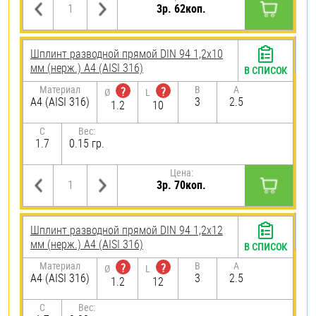
3р. 62коп.
Шплинт разводной прямой DIN 94 1,2х10
мм (нерж.) A4 (AISI 316)
В СПИСОК
Материал
B
A
?
?
Ø
L
A4 (AISI 316)
3
2.5
1.2
10
C
Вес:
1.7
0.15 гр.
Цена:
3р. 70коп.
Шплинт разводной прямой DIN 94 1,2х12
мм (нерж.) A4 (AISI 316)
В СПИСОК
Материал
B
A
?
?
Ø
L
A4 (AISI 316)
3
2.5
1.2
12
C
Вес: