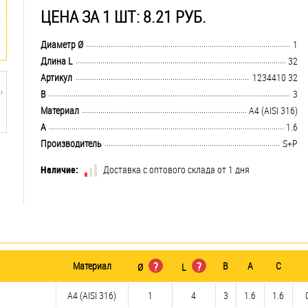
ЦЕНА ЗА 1 ШТ: 8.21 РУБ.
.................................................................................................................................
Диаметр Ø
1
.................................................................................................................................
Длина L
32
.................................................................................................................................
Артикул
1234410 32
.................................................................................................................................
B
3
.................................................................................................................................
Материал
A4 (AISI 316)
.................................................................................................................................
A
1.6
.................................................................................................................................
Производитель
S+P
Наличие:
Доставка с оптового склада от 1 дня
Материал
?
?
B
A
C
Ø
L
A4 (AISI 316)
1
4
3
1.6
1.6