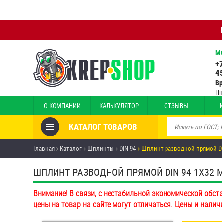
М
+
4
В
Пн
О КОМПАНИИ
КАЛЬКУЛЯТОР
ОТЗЫВЫ
КАТАЛОГ ТОВАРОВ
Товары со скидкой
Главная
Каталог
Шплинты
DIN 94
Шплинт разводной прямой DI
Анкеры
ШПЛИНТ РАЗВОДНОЙ ПРЯМОЙ DIN 94 1Х32 ММ 
Антивандальный крепёж,
Внимание! В связи, с нестабильной экономической обст
инструмент
цены на товар на сайте могут отличаться. Цены и налич
Болты и винты