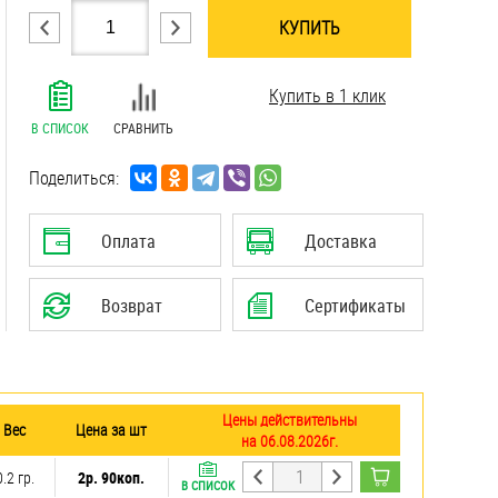
КУПИТЬ
.......................................................................
Купить в 1 клик
.......................................................................
.......................................................................
В СПИСОК
СРАВНИТЬ
.......................................................................
.......................................................................
Поделиться:
.......................................................................
.......................................................................
Оплата
Доставка
Возврат
Сертификаты
Цены действительны
Вес
Цена за шт
на 06.08.2026г.
0.2 гр.
2р. 90коп.
В СПИСОК