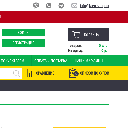
info@krep-shop.ru
!
ВОЙТИ
КОРЗИНА
РЕГИСТРАЦИЯ
Товаров:
0
шт.
На сумму:
0
р.
ПОКУПАТЕЛЯМ
ОПЛАТА И ДОСТАВКА
НАШИ МАГАЗИНЫ
СРАВНЕНИЕ
СПИСОК ПОКУПОК
0