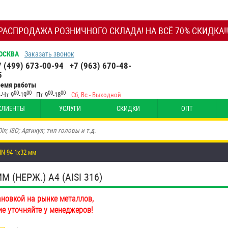
РАСПРОДАЖА РОЗНИЧНОГО СКЛАДА! НА ВСЁ 70% СКИДКА!!
ОСКВА
Заказать звонок
7 (499) 673-00-94
+7 (963) 670-48-
5
ремя работы
00
00
00
00
-Чт 9
-19
Пт 9
-18
Сб, Вс - Выходной
КЛИЕНТЫ
УСЛУГИ
СКИДКИ
ОПТ
N 94 1х32 мм
(НЕРЖ.) A4 (AISI 316)
ановкой на рынке металлов,
ие уточняйте у менеджеров!