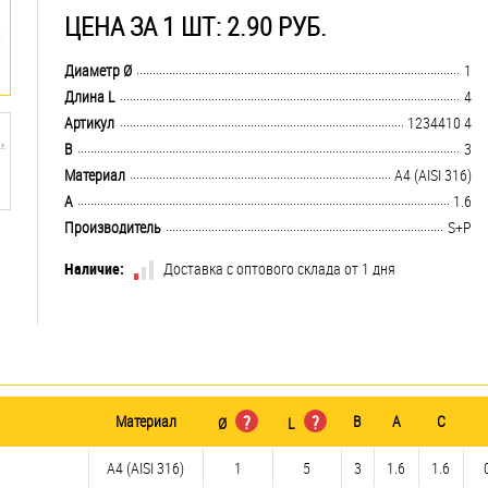
ЦЕНА ЗА 1 ШТ: 2.90 РУБ.
.................................................................................................................................
Диаметр Ø
1
.................................................................................................................................
Длина L
4
.................................................................................................................................
Артикул
1234410 4
.................................................................................................................................
B
3
.................................................................................................................................
Материал
A4 (AISI 316)
.................................................................................................................................
A
1.6
.................................................................................................................................
Производитель
S+P
Наличие:
Доставка с оптового склада от 1 дня
Материал
?
?
B
A
C
Ø
L
A4 (AISI 316)
1
5
3
1.6
1.6