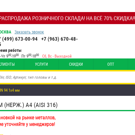
РАСПРОДАЖА РОЗНИЧНОГО СКЛАДА! НА ВСЁ 70% СКИДКА!!
ОСКВА
Заказать звонок
7 (499) 673-00-94
+7 (963) 670-48-
5
ремя работы
00
00
00
00
-Чт 9
-19
Пт 9
-18
Сб, Вс - Выходной
КЛИЕНТЫ
УСЛУГИ
СКИДКИ
ОПТ
N 94 1х4 мм
НЕРЖ.) A4 (AISI 316)
ановкой на рынке металлов,
ие уточняйте у менеджеров!