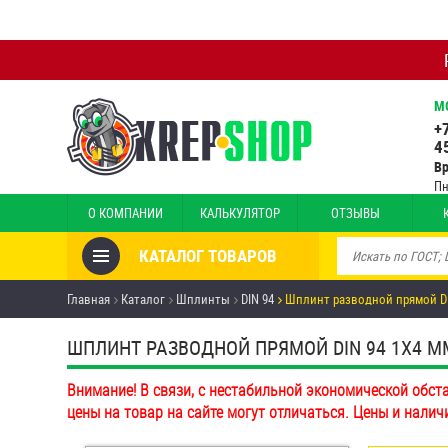
М
+
4
В
Пн
О КОМПАНИИ
КАЛЬКУЛЯТОР
ОТЗЫВЫ
КАТАЛОГ ТОВАРОВ
Товары со скидкой
Главная
Каталог
Шплинты
DIN 94
Шплинт разводной прямой DI
Анкеры
ШПЛИНТ РАЗВОДНОЙ ПРЯМОЙ DIN 94 1Х4 ММ (
Антивандальный крепёж,
Внимание! В связи, с нестабильной экономической обст
инструмент
цены на товар на сайте могут отличаться. Цены и налич
Болты и винты