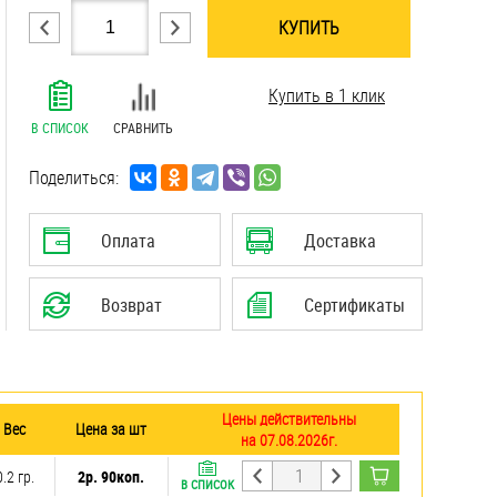
КУПИТЬ
.......................................................................
Купить в 1 клик
.......................................................................
.......................................................................
В СПИСОК
СРАВНИТЬ
.......................................................................
.......................................................................
Поделиться:
.......................................................................
.......................................................................
Оплата
Доставка
Возврат
Сертификаты
Цены действительны
Вес
Цена за шт
на 07.08.2026г.
0.2 гр.
2р. 90коп.
В СПИСОК