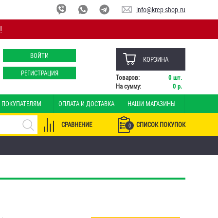
info@krep-shop.ru
!
ВОЙТИ
КОРЗИНА
РЕГИСТРАЦИЯ
Товаров:
0
шт.
На сумму:
0
р.
ПОКУПАТЕЛЯМ
ОПЛАТА И ДОСТАВКА
НАШИ МАГАЗИНЫ
СРАВНЕНИЕ
СПИСОК ПОКУПОК
0