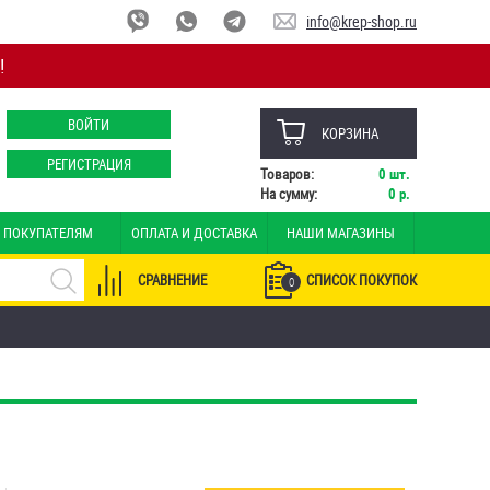
info@krep-shop.ru
!
ВОЙТИ
КОРЗИНА
РЕГИСТРАЦИЯ
Товаров:
0
шт.
На сумму:
0
р.
ПОКУПАТЕЛЯМ
ОПЛАТА И ДОСТАВКА
НАШИ МАГАЗИНЫ
СРАВНЕНИЕ
СПИСОК ПОКУПОК
0