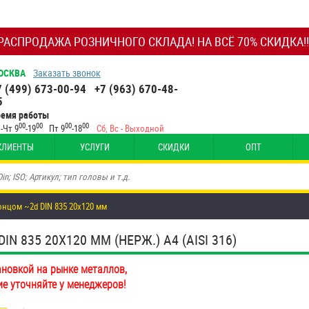
РАСПРОДАЖА РОЗНИЧНОГО СКЛАДА! НА ВСЁ 70% СКИДКА!!
ОСКВА
Заказать звонок
7 (499) 673-00-94
+7 (963) 670-48-
5
ремя работы
00
00
00
00
-Чт 9
-19
Пт 9
-18
Сб, Вс - Выходной
КЛИЕНТЫ
УСЛУГИ
СКИДКИ
ОПТ
нцом ~2d DIN 835 20х120 мм
835 20Х120 ММ (НЕРЖ.) A4 (AISI 316)
ановкой на рынке металлов,
ие уточняйте у менеджеров!