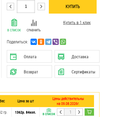
КУПИТЬ
.......................................................................
Купить в 1 клик
.......................................................................
.......................................................................
В СПИСОК
СРАВНИТЬ
.......................................................................
.......................................................................
Поделиться:
.......................................................................
.......................................................................
Оплата
Доставка
Возврат
Сертификаты
Цены действительны
Вес
Цена за шт
на 09.08.2026г.
2 гр.
1362р. 84коп.
В СПИСОК