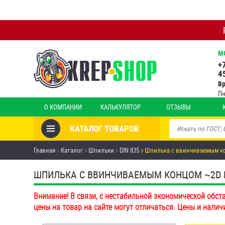
М
+
4
В
Пн
О КОМПАНИИ
КАЛЬКУЛЯТОР
ОТЗЫВЫ
КАТАЛОГ ТОВАРОВ
Товары со скидкой
Главная
Каталог
Шпильки
DIN 835
Шпилька c ввинчиваемым ко
Анкеры
ШПИЛЬКА C ВВИНЧИВАЕМЫМ КОНЦОМ ~2D DIN 
Антивандальный крепёж,
Внимание! В связи, с нестабильной экономической обст
инструмент
цены на товар на сайте могут отличаться. Цены и налич
Болты и винты