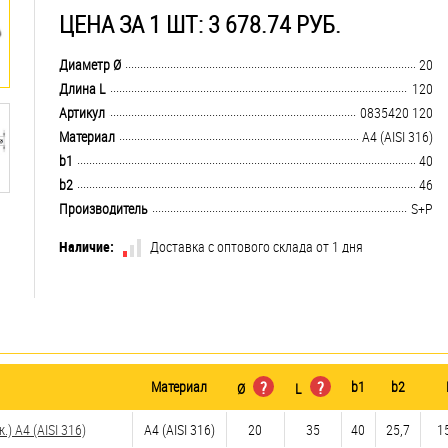
ЦЕНА ЗА 1 ШТ: 3 678.74 РУБ.
.................................................................................................................................
Диаметр Ø
20
.................................................................................................................................
Длина L
120
.................................................................................................................................
Артикул
0835420 120
.................................................................................................................................
Материал
A4 (AISI 316)
.................................................................................................................................
b1
40
.................................................................................................................................
b2
46
.................................................................................................................................
Производитель
S+P
Наличие:
Доставка с оптового склада от 1 дня
Материал
?
?
b1
b2
Ø
L
 A4 (AISI 316)
A4 (AISI 316)
20
35
40
25,7
15