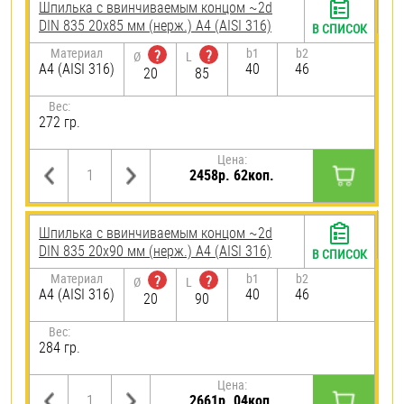
Шпилька c ввинчиваемым концом ~2d
DIN 835 20х85 мм (нерж.) A4 (AISI 316)
В СПИСОК
Материал
b1
b2
?
?
Ø
L
A4 (AISI 316)
40
46
20
85
Вес:
272 гр.
Цена:
2458р. 62коп.
Шпилька c ввинчиваемым концом ~2d
DIN 835 20х90 мм (нерж.) A4 (AISI 316)
В СПИСОК
Материал
b1
b2
?
?
Ø
L
A4 (AISI 316)
40
46
20
90
Вес:
284 гр.
Цена:
2661р. 04коп.