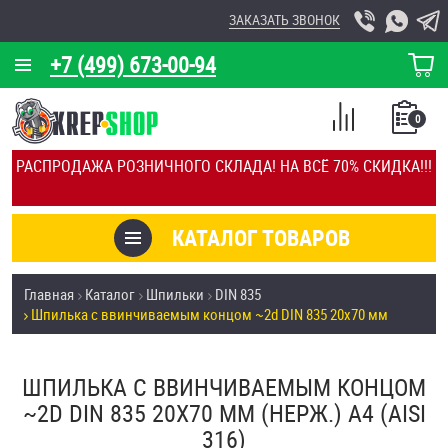
ЗАКАЗАТЬ ЗВОНОК
+7 (499) 673-00-94
КОРЗИНА
О КОМПАНИИ
0
СПИСОК
КАЛЬКУЛЯТОР
СРАВНЕНИЕ
РАСПРОДАЖА РОЗНИЧНОГО СКЛАДА! НА ВСЁ 70% СКИДКА!!!
ПОКУПОК
ОТЗЫВЫ
КАТАЛОГ ТОВАРОВ
КЛИЕНТЫ
Товары со скидкой
Главная
Каталог
Шпильки
DIN 835
УСЛУГИ
Шпилька c ввинчиваемым концом ~2d DIN 835 20х70 мм
Анкеры
СКИДКИ
Антивандальный крепёж, инструмент
ШПИЛЬКА C ВВИНЧИВАЕМЫМ КОНЦОМ
ОПТ
~2D DIN 835 20Х70 ММ (НЕРЖ.) A4 (AISI
ПОКУПАТЕЛЯМ
316)
Болты и винты