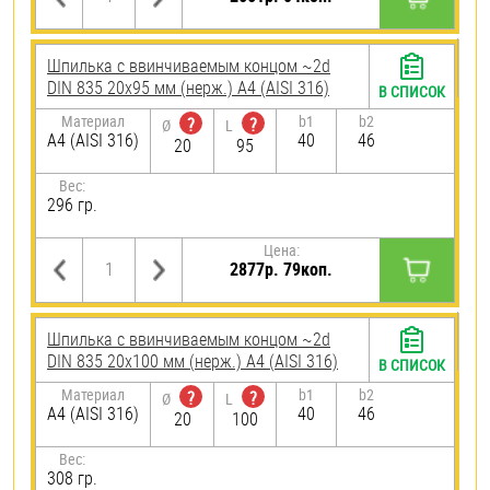
Шпилька c ввинчиваемым концом ~2d
DIN 835 20х95 мм (нерж.) A4 (AISI 316)
В СПИСОК
Материал
b1
b2
?
?
Ø
L
A4 (AISI 316)
40
46
20
95
Вес:
296 гр.
Цена:
2877р. 79коп.
Шпилька c ввинчиваемым концом ~2d
DIN 835 20х100 мм (нерж.) A4 (AISI 316)
В СПИСОК
Материал
b1
b2
?
?
Ø
L
A4 (AISI 316)
40
46
20
100
Вес:
308 гр.