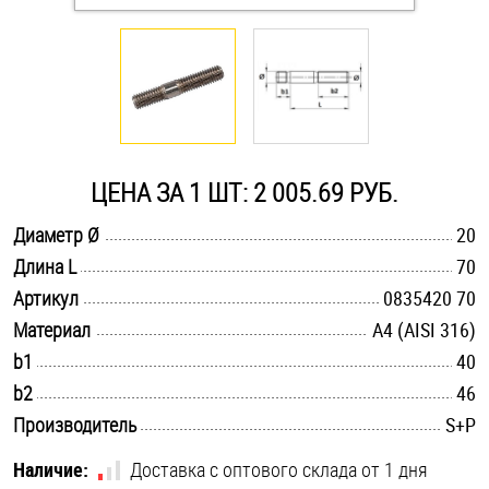
Оснастка и аксессуары для яхт
Пробки
Саморезы и шурупы
ЦЕНА ЗА 1 ШТ: 2 005.69 РУБ.
.............................................................................................................
Диаметр Ø
20
Стопорные кольца
.............................................................................................................
Длина L
70
.............................................................................................................
Артикул
0835420 70
Такелаж
.............................................................................................................
Материал
A4 (AISI 316)
.............................................................................................................
b1
40
Хомуты
.............................................................................................................
b2
46
Шайбы
.............................................................................................................
Производитель
S+P
Шпильки
Наличие:
Доставка с оптового склада от 1 дня