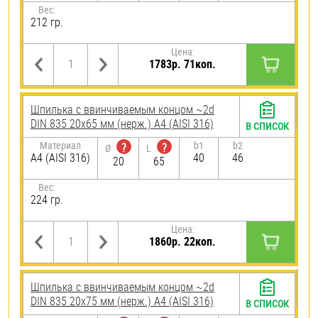
Вес:
212 гр.
Цена:
1783р. 71коп.
Шпилька c ввинчиваемым концом ~2d
DIN 835 20х65 мм (нерж.) A4 (AISI 316)
В СПИСОК
Материал
b1
b2
?
?
Ø
L
A4 (AISI 316)
40
46
20
65
Вес:
224 гр.
Цена:
1860р. 22коп.
Шпилька c ввинчиваемым концом ~2d
DIN 835 20х75 мм (нерж.) A4 (AISI 316)
В СПИСОК