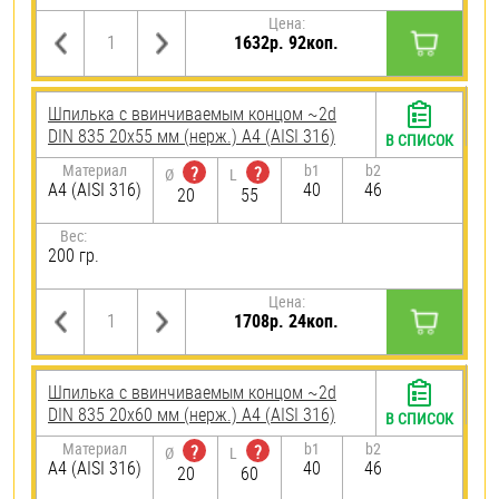
Цена:
1632р. 92коп.
Шпилька c ввинчиваемым концом ~2d
DIN 835 20х55 мм (нерж.) A4 (AISI 316)
В СПИСОК
Материал
b1
b2
?
?
Ø
L
A4 (AISI 316)
40
46
20
55
Вес:
200 гр.
Цена:
1708р. 24коп.
Шпилька c ввинчиваемым концом ~2d
DIN 835 20х60 мм (нерж.) A4 (AISI 316)
В СПИСОК
Материал
b1
b2
?
?
Ø
L
A4 (AISI 316)
40
46
20
60