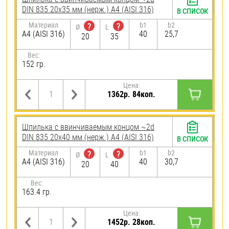
DIN 835 20х35 мм (нерж.) A4 (AISI 316)
В СПИСОК
Материал
b1
b2
?
?
Ø
L
A4 (AISI 316)
40
25,7
20
35
Вес:
152 гр.
Цена:
1362р. 84коп.
Шпилька c ввинчиваемым концом ~2d
DIN 835 20х40 мм (нерж.) A4 (AISI 316)
В СПИСОК
Материал
b1
b2
?
?
Ø
L
A4 (AISI 316)
40
30,7
20
40
Вес:
163.4 гр.
Цена:
1452р. 28коп.