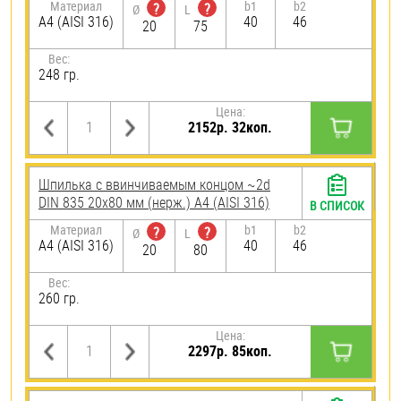
Материал
b1
b2
?
?
Ø
L
A4 (AISI 316)
40
46
20
75
Вес:
248 гр.
Цена:
2152р. 32коп.
Шпилька c ввинчиваемым концом ~2d
DIN 835 20х80 мм (нерж.) A4 (AISI 316)
В СПИСОК
Материал
b1
b2
?
?
Ø
L
A4 (AISI 316)
40
46
20
80
Вес:
260 гр.
Цена:
2297р. 85коп.