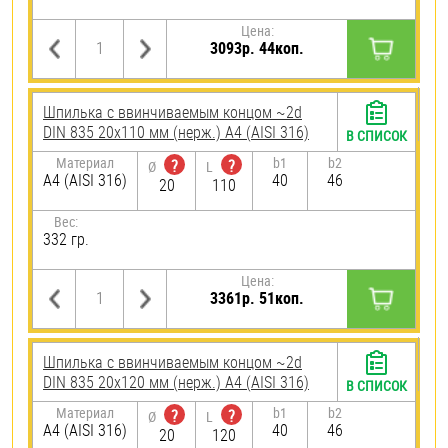
Цена:
3093р. 44коп.
Шпилька c ввинчиваемым концом ~2d
DIN 835 20х110 мм (нерж.) A4 (AISI 316)
В СПИСОК
Материал
b1
b2
?
?
Ø
L
A4 (AISI 316)
40
46
20
110
Вес:
332 гр.
Цена:
3361р. 51коп.
Шпилька c ввинчиваемым концом ~2d
DIN 835 20х120 мм (нерж.) A4 (AISI 316)
В СПИСОК
Материал
b1
b2
?
?
Ø
L
A4 (AISI 316)
40
46
20
120