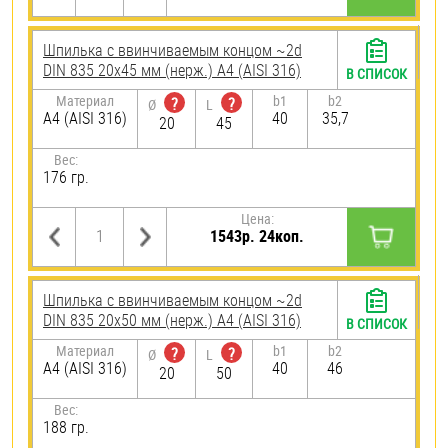
Шпилька c ввинчиваемым концом ~2d
DIN 835 20х45 мм (нерж.) A4 (AISI 316)
В СПИСОК
Материал
b1
b2
?
?
Ø
L
A4 (AISI 316)
40
35,7
20
45
Вес:
176 гр.
Цена:
1543р. 24коп.
Шпилька c ввинчиваемым концом ~2d
DIN 835 20х50 мм (нерж.) A4 (AISI 316)
В СПИСОК
Материал
b1
b2
?
?
Ø
L
A4 (AISI 316)
40
46
20
50
Вес:
188 гр.