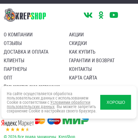
О КОМПАНИИ
АКЦИИ
ОТЗЫВЫ
СКИДКИ
ДОСТАВКА И ОПЛАТА
КАК КУПИТЬ
КЛИЕНТЫ
ГАРАНТИИ И ВОЗВРАТ
ПАРТНЕРЫ
КОНТАКТЫ
ОПТ
КАРТА САЙТА
Пользовательское соглашение
Политика в отношении обработки персональных данных
На сайте осуществляется обработка
Согласие посетителя сайта на обработку персональных данны
пользовательских данных с использованием
Cookie в соответствии с
Условиями обработки
ХОРОШО
пользовательских данных
. Вы можете запретить
сохранение Cookie в настройках своего браузера.
© 2026 Все права защищены. KrepShop