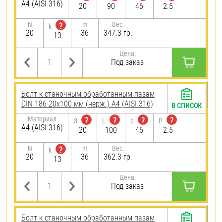
A4 (AISI 316)
20
90
46
2.5
N
m
Вес:
?
k
20
36
347.3 гр.
13
Цена:
Под заказ
Болт к станочным обработанным пазам
DIN 186 20х100 мм (нерж.) A4 (AISI 316)
В СПИСОК
Материал
?
?
?
?
Ø
L
b
P
A4 (AISI 316)
20
100
46
2.5
N
m
Вес:
?
k
20
36
362.3 гр.
13
Цена:
Под заказ
Болт к станочным обработанным пазам