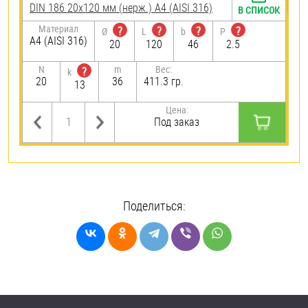
DIN 186 20х120 мм (нерж.) A4 (AISI 316)
В СПИСОК
Материал
?
?
?
?
Ø
L
b
P
A4 (AISI 316)
20
120
46
2.5
N
m
Вес:
?
k
20
36
411.3 гр.
13
Цена:
Под заказ
Поделиться: