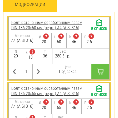
МОДИФИКАЦИИ
Болт к станочным обработанным пазам
DIN 186 20х60 мм (нерж.) A4 (AISI 316)
В СПИСОК
Материал
?
?
?
?
Ø
L
b
P
A4 (AISI 316)
20
60
46
2.5
N
m
Вес:
?
k
20
36
280.3 гр.
13
Цена:
Под заказ
Болт к станочным обработанным пазам
DIN 186 20х65 мм (нерж.) A4 (AISI 316)
В СПИСОК
Материал
?
?
?
?
Ø
L
b
P
A4 (AISI 316)
20
65
46
2.5
N
m
Вес: