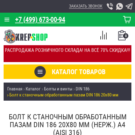
ЗАКАЗАТЬ ЗВОНОК
+7 (499) 673-00-94
КОРЗИНА
О КОМПАНИИ
0
СПИСОК
КАЛЬКУЛЯТОР
СРАВНЕНИЕ
РАСПРОДАЖА РОЗНИЧНОГО СКЛАДА! НА ВСЁ 70% СКИДКА!!!
ПОКУПОК
ОТЗЫВЫ
КАТАЛОГ ТОВАРОВ
КЛИЕНТЫ
Товары со скидкой
Главная
Каталог
Болты и винты
DIN 186
УСЛУГИ
Болт к станочным обработанным пазам DIN 186 20х80 мм
Анкеры
СКИДКИ
Антивандальный крепёж, инструмент
БОЛТ К СТАНОЧНЫМ ОБРАБОТАННЫМ
ОПТ
ПАЗАМ DIN 186 20Х80 ММ (НЕРЖ.) A4
ПОКУПАТЕЛЯМ
(AISI 316)
Болты и винты