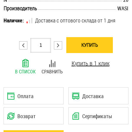
.............................................................................................................
Шплинты
Производитель
WASI
Наличие:
Доставка с оптового склада от 1 дня
Штифты и пальцы
КУПИТЬ
Купить в 1 клик
В СПИСОК
СРАВНИТЬ
Оплата
Доставка
Возврат
Сертификаты