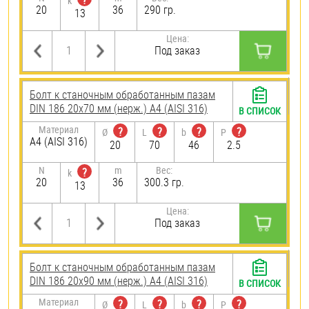
?
k
20
36
290 гр.
13
Цена:
Под заказ
Болт к станочным обработанным пазам
DIN 186 20х70 мм (нерж.) A4 (AISI 316)
В СПИСОК
Материал
?
?
?
?
Ø
L
b
P
A4 (AISI 316)
20
70
46
2.5
N
m
Вес:
?
k
20
36
300.3 гр.
13
Цена:
Под заказ
Болт к станочным обработанным пазам
DIN 186 20х90 мм (нерж.) A4 (AISI 316)
В СПИСОК
Материал
?
?
?
?
Ø
L
b
P