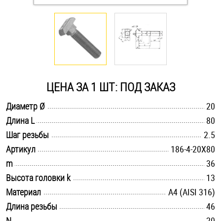
Оснастка и аксессуары для яхт
Пробки
Саморезы и шурупы
ЦЕНА ЗА 1 ШТ: ПОД ЗАКАЗ
.............................................................................................................
Диаметр Ø
20
Стопорные кольца
.............................................................................................................
Длина L
80
.............................................................................................................
Шаг резьбы
2.5
Такелаж
.............................................................................................................
Артикул
186-4-20X80
.............................................................................................................
m
36
Хомуты
.............................................................................................................
Высота головки k
13
Шайбы
.............................................................................................................
Материал
A4 (AISI 316)
.............................................................................................................
Длина резьбы
46
Шпильки
.............................................................................................................
N
20