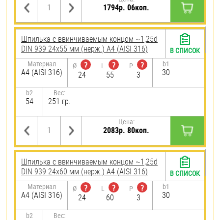
1794р. 06коп.
Шпилька c ввинчиваемым концом ~1,25d
DIN 939 24х55 мм (нерж.) A4 (AISI 316)
В СПИСОК
Материал
b1
?
?
?
Ø
L
P
A4 (AISI 316)
30
24
55
3
b2
Вес:
54
251 гр.
Цена:
2083р. 80коп.
Шпилька c ввинчиваемым концом ~1,25d
DIN 939 24х60 мм (нерж.) A4 (AISI 316)
В СПИСОК
Материал
b1
?
?
?
Ø
L
P
A4 (AISI 316)
30
24
60
3
b2
Вес: