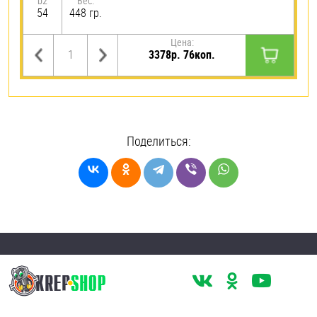
b2
Вес:
54
448 гр.
Цена:
3378р. 76коп.
Поделиться: