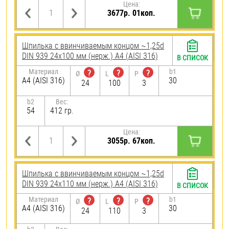
Цена:
3677р. 01коп.
Шпилька c ввинчиваемым концом ~1,25d
DIN 939 24х100 мм (нерж.) A4 (AISI 316)
В СПИСОК
Материал
b1
?
?
?
Ø
L
P
A4 (AISI 316)
30
24
100
3
b2
Вес:
54
412 гр.
Цена:
3055р. 67коп.
Шпилька c ввинчиваемым концом ~1,25d
DIN 939 24х110 мм (нерж.) A4 (AISI 316)
В СПИСОК
Материал
b1
?
?
?
Ø
L
P
A4 (AISI 316)
30
24
110
3