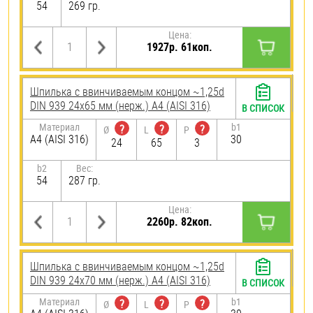
54
269 гр.
Цена:
1927р. 61коп.
Шпилька c ввинчиваемым концом ~1,25d
DIN 939 24х65 мм (нерж.) A4 (AISI 316)
В СПИСОК
Материал
b1
?
?
?
Ø
L
P
A4 (AISI 316)
30
24
65
3
b2
Вес:
54
287 гр.
Цена:
2260р. 82коп.
Шпилька c ввинчиваемым концом ~1,25d
DIN 939 24х70 мм (нерж.) A4 (AISI 316)
В СПИСОК
Материал
b1
?
?
?
Ø
L
P