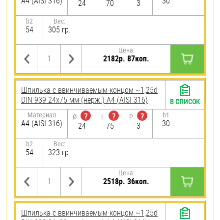
A4 (AISI 316)
30
24
70
3
b2
Вес:
54
305 гр.
Цена:
2182р. 87коп.
Шпилька c ввинчиваемым концом ~1,25d
DIN 939 24х75 мм (нерж.) A4 (AISI 316)
В СПИСОК
Материал
b1
?
?
?
Ø
L
P
A4 (AISI 316)
30
24
75
3
b2
Вес:
54
323 гр.
Цена:
2518р. 36коп.
Шпилька c ввинчиваемым концом ~1,25d