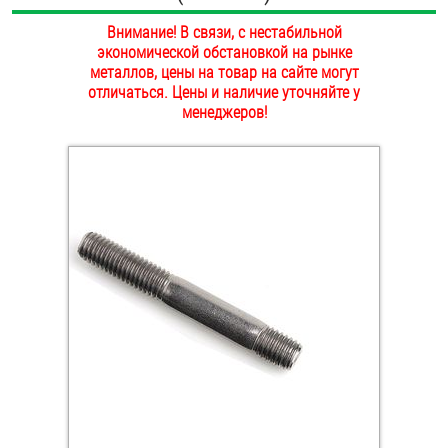
ОПЛАТА И ДОСТАВКА
Внимание! В связи, с нестабильной
Втулки
экономической обстановкой на рынке
НАШИ МАГАЗИНЫ
металлов, цены на товар на сайте могут
Гайки
отличаться. Цены и наличие уточняйте у
менеджеров!
Дюбели
Дюймовый крепёж
Заклепки (Гайки-Заклепки)
Инструмент
Крюки, кольца с метрической резьбой
Крюки, кольца с шурупной резьбой