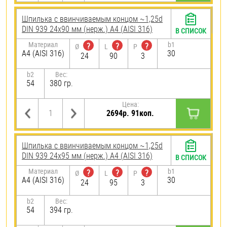
Шпилька c ввинчиваемым концом ~1,25d
DIN 939 24х90 мм (нерж.) A4 (AISI 316)
В СПИСОК
Материал
b1
?
?
?
Ø
L
P
A4 (AISI 316)
30
24
90
3
b2
Вес:
54
380 гр.
Цена:
2694р. 91коп.
Шпилька c ввинчиваемым концом ~1,25d
DIN 939 24х95 мм (нерж.) A4 (AISI 316)
В СПИСОК
Материал
b1
?
?
?
Ø
L
P
A4 (AISI 316)
30
24
95
3
b2
Вес:
54
394 гр.