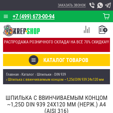
ЗАКАЗАТЬ ЗВОНОК
+7 (499) 673-00-94
КОРЗИНА
О КОМПАНИИ
0
СПИСОК
КАЛЬКУЛЯТОР
СРАВНЕНИЕ
РАСПРОДАЖА РОЗНИЧНОГО СКЛАДА! НА ВСЁ 70% СКИДКА!!!
ПОКУПОК
ОТЗЫВЫ
КАТАЛОГ ТОВАРОВ
КЛИЕНТЫ
Товары со скидкой
Главная
Каталог
Шпильки
DIN 939
УСЛУГИ
Шпилька c ввинчиваемым концом ~1,25d DIN 939 24х120 мм
Анкеры
СКИДКИ
Антивандальный крепёж, инструмент
ШПИЛЬКА C ВВИНЧИВАЕМЫМ КОНЦОМ
ОПТ
~1,25D DIN 939 24Х120 ММ (НЕРЖ.) A4
ПОКУПАТЕЛЯМ
(AISI 316)
Болты и винты