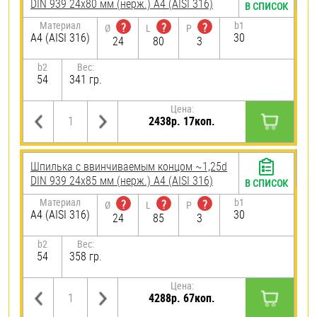
DIN 939 24х80 мм (нерж.) A4 (AISI 316)
В СПИСОК
Материал
b1
?
?
?
Ø
L
P
A4 (AISI 316)
30
24
80
3
b2
Вес:
54
341 гр.
Цена:
2438р. 17коп.
Шпилька c ввинчиваемым концом ~1,25d
DIN 939 24х85 мм (нерж.) A4 (AISI 316)
В СПИСОК
Материал
b1
?
?
?
Ø
L
P
A4 (AISI 316)
30
24
85
3
b2
Вес:
54
358 гр.
Цена:
4288р. 67коп.