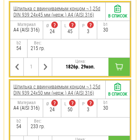
Шпилька c ввинчиваемым концом ~1,25d
DIN 939 24х45 мм (нерж.) A4 (AISI 316)
В СПИСОК
Материал
b1
?
?
?
Ø
L
P
A4 (AISI 316)
30
24
45
3
b2
Вес:
54
215 гр.
Цена:
1826р. 29коп.
Шпилька c ввинчиваемым концом ~1,25d
DIN 939 24х50 мм (нерж.) A4 (AISI 316)
В СПИСОК
Материал
b1
?
?
?
Ø
L
P
A4 (AISI 316)
30
24
50
3
b2
Вес:
54
233 гр.
Цена: