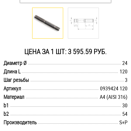
Оснастка и аксессуары для яхт
Пробки
Саморезы и шурупы
ЦЕНА ЗА 1 ШТ: 3 595.59 РУБ.
.............................................................................................................
Диаметр Ø
24
Стопорные кольца
.............................................................................................................
Длина L
120
.............................................................................................................
Шаг резьбы
3
Такелаж
.............................................................................................................
Артикул
0939424 120
.............................................................................................................
Материал
A4 (AISI 316)
Хомуты
.............................................................................................................
b1
30
Шайбы
.............................................................................................................
b2
54
.............................................................................................................
Производитель
S+P
Шпильки