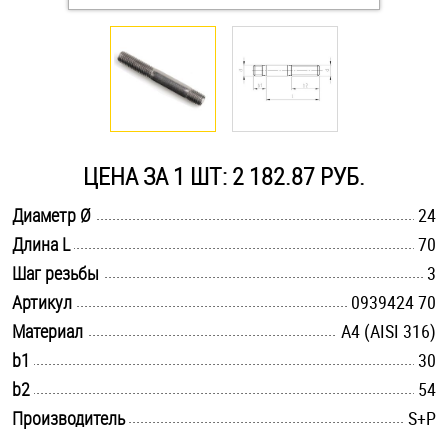
Оснастка и аксессуары для яхт
Пробки
Саморезы и шурупы
ЦЕНА ЗА 1 ШТ: 2 182.87 РУБ.
.............................................................................................................
Диаметр Ø
24
Стопорные кольца
.............................................................................................................
Длина L
70
.............................................................................................................
Шаг резьбы
3
Такелаж
.............................................................................................................
Артикул
0939424 70
.............................................................................................................
Материал
A4 (AISI 316)
Хомуты
.............................................................................................................
b1
30
Шайбы
.............................................................................................................
b2
54
.............................................................................................................
Производитель
S+P
Шпильки