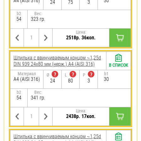
A4 (AISI 316)
30
24
75
3
b2
Вес:
54
323 гр.
Цена:
2518р. 36коп.
Шпилька c ввинчиваемым концом ~1,25d
DIN 939 24х80 мм (нерж.) A4 (AISI 316)
В СПИСОК
Материал
b1
?
?
?
Ø
L
P
A4 (AISI 316)
30
24
80
3
b2
Вес:
54
341 гр.
Цена:
2438р. 17коп.
Шпилька c ввинчиваемым концом ~1,25d