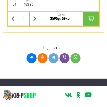
b2
Вес:
54
483 гр.
Цена:
3595р. 59коп.
Поделиться: