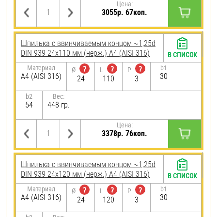
Цена:
3055р. 67коп.
Шпилька c ввинчиваемым концом ~1,25d
DIN 939 24х110 мм (нерж.) A4 (AISI 316)
В СПИСОК
Материал
b1
?
?
?
Ø
L
P
A4 (AISI 316)
30
24
110
3
b2
Вес:
54
448 гр.
Цена:
3378р. 76коп.
Шпилька c ввинчиваемым концом ~1,25d
DIN 939 24х120 мм (нерж.) A4 (AISI 316)
В СПИСОК
Материал
b1
?
?
?
Ø
L
P
A4 (AISI 316)
30
24
120
3