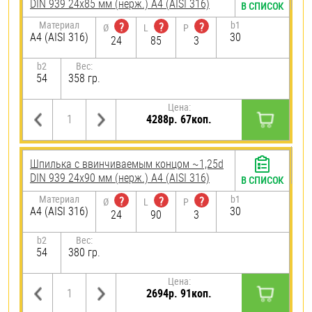
DIN 939 24х85 мм (нерж.) A4 (AISI 316)
В СПИСОК
Материал
b1
?
?
?
Ø
L
P
A4 (AISI 316)
30
24
85
3
b2
Вес:
54
358 гр.
Цена:
4288р. 67коп.
Шпилька c ввинчиваемым концом ~1,25d
DIN 939 24х90 мм (нерж.) A4 (AISI 316)
В СПИСОК
Материал
b1
?
?
?
Ø
L
P
A4 (AISI 316)
30
24
90
3
b2
Вес:
54
380 гр.
Цена:
2694р. 91коп.