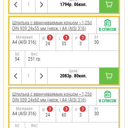
1794р. 06коп.
Шпилька c ввинчиваемым концом ~1,25d
DIN 939 24х55 мм (нерж.) A4 (AISI 316)
В СПИСОК
Материал
b1
?
?
?
Ø
L
P
A4 (AISI 316)
30
24
55
3
b2
Вес:
54
251 гр.
Цена:
2083р. 80коп.
Шпилька c ввинчиваемым концом ~1,25d
DIN 939 24х60 мм (нерж.) A4 (AISI 316)
В СПИСОК
Материал
b1
?
?
?
Ø
L
P
A4 (AISI 316)
30
24
60
3
b2
Вес: