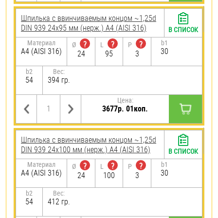
Шпилька c ввинчиваемым концом ~1,25d
DIN 939 24х95 мм (нерж.) A4 (AISI 316)
В СПИСОК
Материал
b1
?
?
?
Ø
L
P
A4 (AISI 316)
30
24
95
3
b2
Вес:
54
394 гр.
Цена:
3677р. 01коп.
Шпилька c ввинчиваемым концом ~1,25d
DIN 939 24х100 мм (нерж.) A4 (AISI 316)
В СПИСОК
Материал
b1
?
?
?
Ø
L
P
A4 (AISI 316)
30
24
100
3
b2
Вес:
54
412 гр.