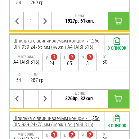
54
269 гр.
Цена:
1927р. 61коп.
Шпилька c ввинчиваемым концом ~1,25d
DIN 939 24х65 мм (нерж.) A4 (AISI 316)
В СПИСОК
Материал
b1
?
?
?
Ø
L
P
A4 (AISI 316)
30
24
65
3
b2
Вес:
54
287 гр.
Цена:
2260р. 82коп.
Шпилька c ввинчиваемым концом ~1,25d
DIN 939 24х75 мм (нерж.) A4 (AISI 316)
В СПИСОК
Материал
b1
?
?
?
Ø
L
P