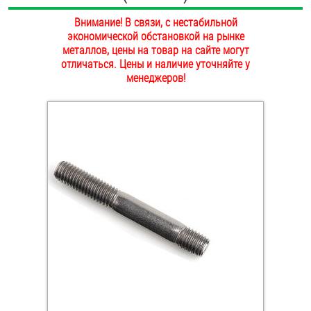
ОПЛАТА И ДОСТАВКА
Внимание! В связи, с нестабильной
Втулки
экономической обстановкой на рынке
НАШИ МАГАЗИНЫ
металлов, цены на товар на сайте могут
Гайки
отличаться. Цены и наличие уточняйте у
менеджеров!
Дюбели
Дюймовый крепёж
Заклепки (Гайки-Заклепки)
Инструмент
Крюки, кольца с метрической резьбой
Крюки, кольца с шурупной резьбой