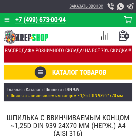
ЗАКАЗАТЬ ЗВОНОК
+7 (499) 673-00-94
КОРЗИНА
О КОМПАНИИ
0
СПИСОК
КАЛЬКУЛЯТОР
СРАВНЕНИЕ
РАСПРОДАЖА РОЗНИЧНОГО СКЛАДА! НА ВСЁ 70% СКИДКА!!!
ПОКУПОК
ОТЗЫВЫ
КАТАЛОГ ТОВАРОВ
КЛИЕНТЫ
Товары со скидкой
Главная
Каталог
Шпильки
DIN 939
УСЛУГИ
Шпилька c ввинчиваемым концом ~1,25d DIN 939 24х70 мм
Анкеры
СКИДКИ
Антивандальный крепёж, инструмент
ШПИЛЬКА C ВВИНЧИВАЕМЫМ КОНЦОМ
ОПТ
~1,25D DIN 939 24Х70 ММ (НЕРЖ.) A4
ПОКУПАТЕЛЯМ
(AISI 316)
Болты и винты