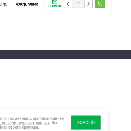
0 гр.
4397р. 58коп.
В СПИСОК
тельских данных с использованием
 пользовательских данных
. Вы
ХОРОШО
ках своего браузера.