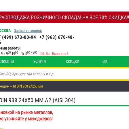
РАСПРОДАЖА РОЗНИЧНОГО СКЛАДА! НА ВСЁ 70% СКИДКА!!
ОСКВА
Заказать звонок
7 (499) 673-00-94
+7 (963) 670-48-
5
ремя работы
00
00
00
00
-Чт 9
-19
Пт 9
-18
Сб, Вс - Выходной
КЛИЕНТЫ
УСЛУГИ
СКИДКИ
ОПТ
нцом ~1d DIN 938 24х50 мм
 938 24Х50 ММ А2 (AISI 304)
ановкой на рынке металлов,
ие уточняйте у менеджеров!