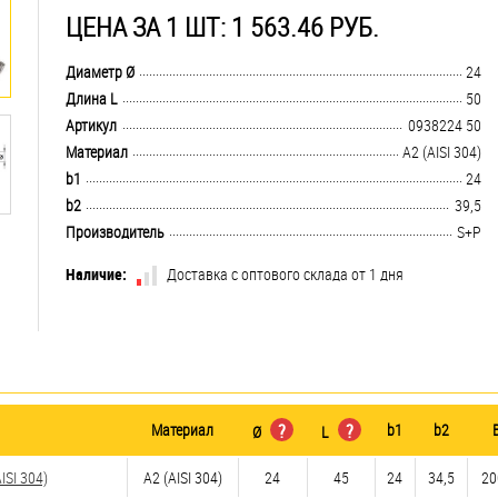
ЦЕНА ЗА 1 ШТ: 1 563.46 РУБ.
.................................................................................................................................
Диаметр Ø
24
.................................................................................................................................
Длина L
50
.................................................................................................................................
Артикул
0938224 50
.................................................................................................................................
Материал
А2 (AISI 304)
.................................................................................................................................
b1
24
.................................................................................................................................
b2
39,5
.................................................................................................................................
Производитель
S+P
Наличие:
Доставка с оптового склада от 1 дня
Материал
?
?
b1
b2
Ø
L
SI 304)
А2 (AISI 304)
24
45
24
34,5
20