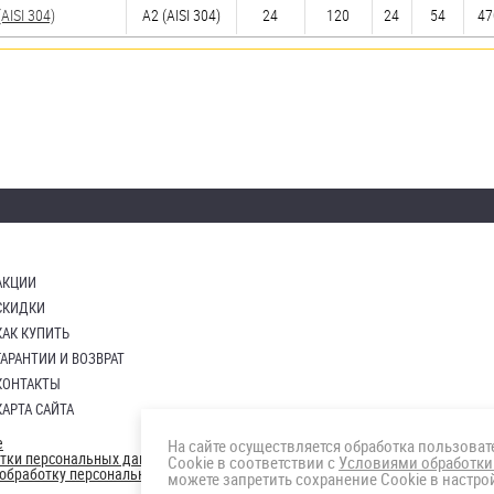
ISI 304)
А2 (AISI 304)
24
120
24
54
47
АКЦИИ
СКИДКИ
КАК КУПИТЬ
ГАРАНТИИ И ВОЗВРАТ
КОНТАКТЫ
КАРТА САЙТА
е
На сайте осуществляется обработка пользова
отки персональных данных
Cookie в соответствии с
Условиями обработки
а обработку персональных данны
можете запретить сохранение Cookie в настрой