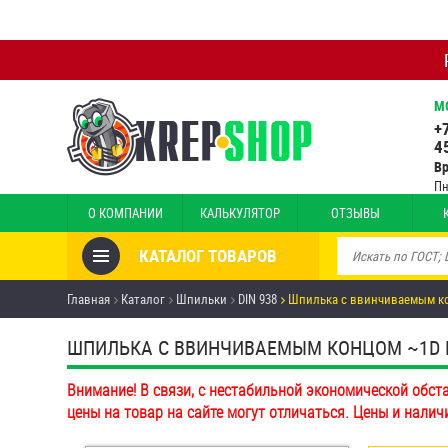
М
+
4
В
Пн
О КОМПАНИИ
КАЛЬКУЛЯТОР
ОТЗЫВЫ
КАТАЛОГ ТОВАРОВ
Товары со скидкой
Главная
Каталог
Шпильки
DIN 938
Шпилька c ввинчиваемым ко
Анкеры
ШПИЛЬКА C ВВИНЧИВАЕМЫМ КОНЦОМ ~1D DIN
Антивандальный крепёж,
Внимание! В связи, с нестабильной экономической обст
инструмент
цены на товар на сайте могут отличаться. Цены и налич
Болты и винты