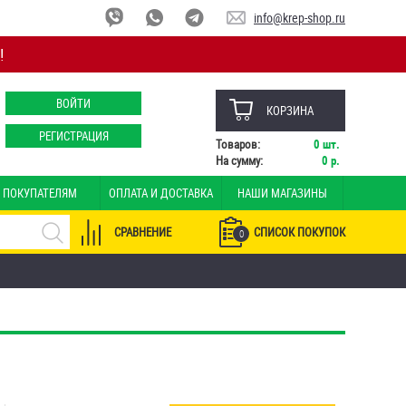
info@krep-shop.ru
!
ВОЙТИ
КОРЗИНА
РЕГИСТРАЦИЯ
Товаров:
0
шт.
На сумму:
0
р.
ПОКУПАТЕЛЯМ
ОПЛАТА И ДОСТАВКА
НАШИ МАГАЗИНЫ
СРАВНЕНИЕ
СПИСОК ПОКУПОК
0