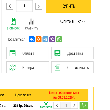
КУПИТЬ
.......................................................................
Купить в 1 клик
.......................................................................
.......................................................................
В СПИСОК
СРАВНИТЬ
.......................................................................
.......................................................................
Поделиться:
.......................................................................
.......................................................................
Оплата
Доставка
Возврат
Сертификаты
Цены действительны
Вес
Цена за шт
на 08.08.2026г.
0 гр.
2314р. 20коп.
В СПИСОК