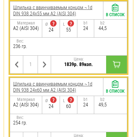
Шпилька c ввинчиваемым концом ~1d
DIN 938 24х55 мм А2 (AISI 304)
В СПИСОК
Материал
b1
b2
?
?
Ø
L
А2 (AISI 304)
24
44,5
24
55
Вес:
236 гр.
Цена:
1839р. 89коп.
Шпилька c ввинчиваемым концом ~1d
DIN 938 24х60 мм А2 (AISI 304)
В СПИСОК
Материал
b1
b2
?
?
Ø
L
А2 (AISI 304)
24
49,5
24
60
Вес:
254 гр.
Цена: