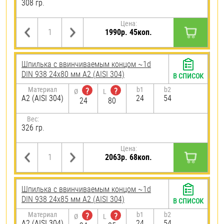
308 гр.
Цена:
1990р. 45коп.
Шпилька c ввинчиваемым концом ~1d
DIN 938 24х80 мм А2 (AISI 304)
В СПИСОК
Материал
b1
b2
?
?
Ø
L
А2 (AISI 304)
24
54
24
80
Вес:
326 гр.
Цена:
2063р. 68коп.
Шпилька c ввинчиваемым концом ~1d
DIN 938 24х85 мм А2 (AISI 304)
В СПИСОК
Материал
b1
b2
?
?
Ø
L
А2 (AISI 304)
24
54