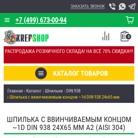
ЗАКАЗАТЬ ЗВОНОК
+7 (499) 673-00-94
КОРЗИНА
О КОМПАНИИ
0
СПИСОК
КАЛЬКУЛЯТОР
СРАВНЕНИЕ
РАСПРОДАЖА РОЗНИЧНОГО СКЛАДА! НА ВСЁ 70% СКИДКА!!!
ПОКУПОК
ОТЗЫВЫ
КАТАЛОГ ТОВАРОВ
КЛИЕНТЫ
Товары со скидкой
Главная
Каталог
Шпильки
DIN 938
УСЛУГИ
Шпилька c ввинчиваемым концом ~1d DIN 938 24х65 мм
Анкеры
СКИДКИ
Антивандальный крепёж, инструмент
ШПИЛЬКА C ВВИНЧИВАЕМЫМ КОНЦОМ
ОПТ
~1D DIN 938 24Х65 ММ А2 (AISI 304)
ПОКУПАТЕЛЯМ
Болты и винты