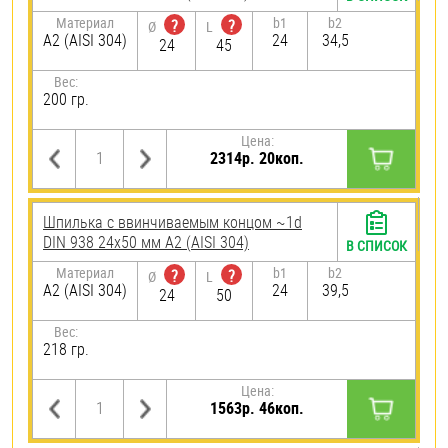
Материал
b1
b2
?
?
Ø
L
А2 (AISI 304)
24
34,5
24
45
Вес:
200 гр.
Цена:
2314р. 20коп.
Шпилька c ввинчиваемым концом ~1d
DIN 938 24х50 мм А2 (AISI 304)
В СПИСОК
Материал
b1
b2
?
?
Ø
L
А2 (AISI 304)
24
39,5
24
50
Вес:
218 гр.
Цена:
1563р. 46коп.