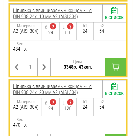
Шпилька c ввинчиваемым концом ~1d
DIN 938 24х110 мм А2 (AISI 304)
В СПИСОК
Материал
b1
b2
?
?
Ø
L
А2 (AISI 304)
24
54
24
110
Вес:
434 гр.
Цена:
3348р. 43коп.
Шпилька c ввинчиваемым концом ~1d
DIN 938 24х120 мм А2 (AISI 304)
В СПИСОК
Материал
b1
b2
?
?
Ø
L
А2 (AISI 304)
24
54
24
120
Вес:
470 гр.