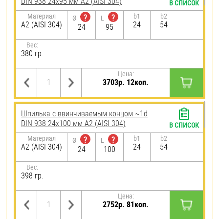
DIN 938 24х95 мм А2 (AISI 304)
В СПИСОК
Материал
b1
b2
?
?
Ø
L
А2 (AISI 304)
24
54
24
95
Вес:
380 гр.
Цена:
3703р. 12коп.
Шпилька c ввинчиваемым концом ~1d
DIN 938 24х100 мм А2 (AISI 304)
В СПИСОК
Материал
b1
b2
?
?
Ø
L
А2 (AISI 304)
24
54
24
100
Вес:
398 гр.
Цена:
2752р. 81коп.