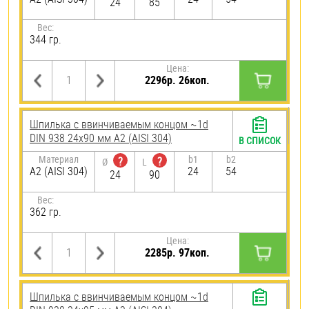
24
85
Вес:
344 гр.
Цена:
2296р. 26коп.
Шпилька c ввинчиваемым концом ~1d
DIN 938 24х90 мм А2 (AISI 304)
В СПИСОК
Материал
b1
b2
?
?
Ø
L
А2 (AISI 304)
24
54
24
90
Вес:
362 гр.
Цена:
2285р. 97коп.
Шпилька c ввинчиваемым концом ~1d