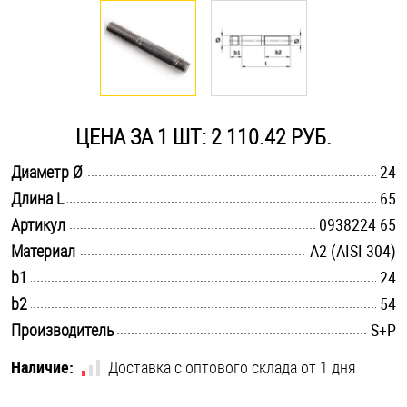
Оснастка и аксессуары для яхт
Пробки
ЦЕНА ЗА 1 ШТ: 2 110.42 РУБ.
Саморезы и шурупы
.............................................................................................................
Диаметр Ø
24
.............................................................................................................
Длина L
65
Стопорные кольца
.............................................................................................................
Артикул
0938224 65
.............................................................................................................
Материал
А2 (AISI 304)
Такелаж
.............................................................................................................
b1
24
.............................................................................................................
b2
54
Хомуты
.............................................................................................................
Производитель
S+P
Шайбы
Наличие:
Доставка с оптового склада от 1 дня
Шпильки