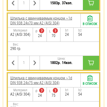
1503р. 37коп.
Шпилька c ввинчиваемым концом ~1d
DIN 938 24х70 мм А2 (AISI 304)
В СПИСОК
Материал
b1
b2
?
?
Ø
L
А2 (AISI 304)
24
54
24
70
Вес:
290 гр.
Цена:
1802р. 14коп.
Шпилька c ввинчиваемым концом ~1d
DIN 938 24х75 мм А2 (AISI 304)
В СПИСОК
Материал
b1
b2
?
?
Ø
L
А2 (AISI 304)
24
54
24
75
Вес: