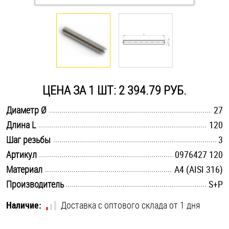
Оснастка и аксессуары для яхт
Пробки
Саморезы и шурупы
ЦЕНА ЗА 1 ШТ: 2 394.79 РУБ.
.............................................................................................................
Диаметр Ø
27
Стопорные кольца
.............................................................................................................
Длина L
120
.............................................................................................................
Шаг резьбы
3
Такелаж
.............................................................................................................
Артикул
0976427 120
.............................................................................................................
Материал
A4 (AISI 316)
Хомуты
.............................................................................................................
Производитель
S+P
Шайбы
Наличие:
Доставка с оптового склада от 1 дня
Шпильки