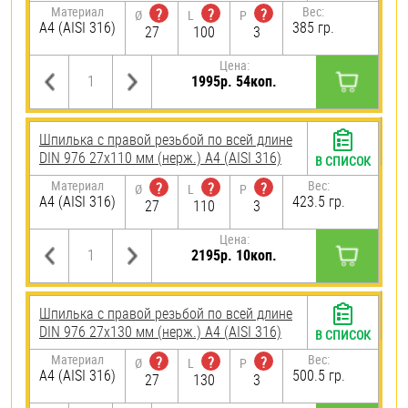
Материал
Вес:
?
?
?
Ø
L
P
A4 (AISI 316)
385 гр.
27
100
3
Цена:
1995р. 54коп.
Шпилька с правой резьбой по всей длине
DIN 976 27х110 мм (нерж.) A4 (AISI 316)
В СПИСОК
Материал
Вес:
?
?
?
Ø
L
P
A4 (AISI 316)
423.5 гр.
27
110
3
Цена:
2195р. 10коп.
Шпилька с правой резьбой по всей длине
DIN 976 27х130 мм (нерж.) A4 (AISI 316)
В СПИСОК
Материал
Вес:
?
?
?
Ø
L
P
A4 (AISI 316)
500.5 гр.
27
130
3