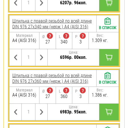
6207р. 96коп.
Шпилька с правой резьбой по всей длине
DIN 976 27х340 мм (нерж.) A4 (AISI 316)
В СПИСОК
Материал
Вес:
?
?
?
Ø
L
P
A4 (AISI 316)
1.309 кг.
27
340
3
Цена:
6596р. 00коп.
Шпилька с правой резьбой по всей длине
DIN 976 27х360 мм (нерж.) A4 (AISI 316)
В СПИСОК
Материал
Вес:
?
?
?
Ø
L
P
A4 (AISI 316)
1.386 кг.
27
360
3
Цена:
6983р. 95коп.