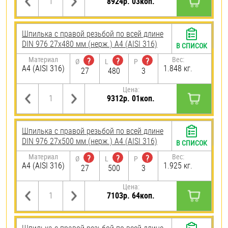
8924р. 03коп.
Шпилька с правой резьбой по всей длине
DIN 976 27х480 мм (нерж.) A4 (AISI 316)
В СПИСОК
Материал
Вес:
?
?
?
Ø
L
P
A4 (AISI 316)
1.848 кг.
27
480
3
Цена:
9312р. 01коп.
Шпилька с правой резьбой по всей длине
DIN 976 27х500 мм (нерж.) A4 (AISI 316)
В СПИСОК
Материал
Вес:
?
?
?
Ø
L
P
A4 (AISI 316)
1.925 кг.
27
500
3
Цена:
7103р. 64коп.