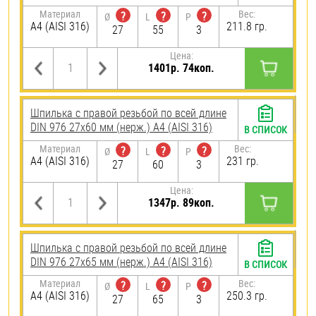
Материал
Вес:
?
?
?
Ø
L
P
A4 (AISI 316)
211.8 гр.
27
55
3
Цена:
1401р. 74коп.
Шпилька с правой резьбой по всей длине
DIN 976 27х60 мм (нерж.) A4 (AISI 316)
В СПИСОК
Материал
Вес:
?
?
?
Ø
L
P
A4 (AISI 316)
231 гр.
27
60
3
Цена:
1347р. 89коп.
Шпилька с правой резьбой по всей длине
DIN 976 27х65 мм (нерж.) A4 (AISI 316)
В СПИСОК
Материал
Вес:
?
?
?
Ø
L
P
A4 (AISI 316)
250.3 гр.
27
65
3