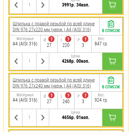
3991р. 34коп.
Шпилька с правой резьбой по всей длине
DIN 976 27х220 мм (нерж.) A4 (AISI 316)
В СПИСОК
Материал
Вес:
?
?
?
Ø
L
P
A4 (AISI 316)
847 гр.
27
220
3
Цена:
4268р. 00коп.
Шпилька с правой резьбой по всей длине
DIN 976 27х240 мм (нерж.) A4 (AISI 316)
В СПИСОК
Материал
Вес:
?
?
?
Ø
L
P
A4 (AISI 316)
924 гр.
27
240
3
Цена:
4656р. 01коп.