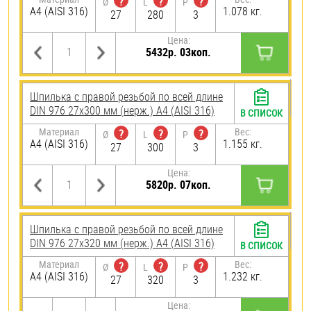
?
?
?
Ø
L
P
A4 (AISI 316)
1.078 кг.
27
280
3
Цена:
5432р. 03коп.
Шпилька с правой резьбой по всей длине
DIN 976 27х300 мм (нерж.) A4 (AISI 316)
В СПИСОК
Материал
Вес:
?
?
?
Ø
L
P
A4 (AISI 316)
1.155 кг.
27
300
3
Цена:
5820р. 07коп.
Шпилька с правой резьбой по всей длине
DIN 976 27х320 мм (нерж.) A4 (AISI 316)
В СПИСОК
Материал
Вес:
?
?
?
Ø
L
P
A4 (AISI 316)
1.232 кг.
27
320
3
Цена: