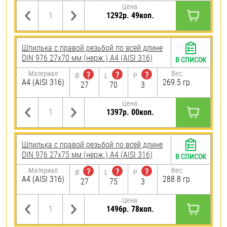
Цена:
1292р. 49коп.
Шпилька с правой резьбой по всей длине
DIN 976 27х70 мм (нерж.) A4 (AISI 316)
В СПИСОК
Материал
Вес:
?
?
?
Ø
L
P
A4 (AISI 316)
269.5 гр.
27
70
3
Цена:
1397р. 00коп.
Шпилька с правой резьбой по всей длине
DIN 976 27х75 мм (нерж.) A4 (AISI 316)
В СПИСОК
Материал
Вес:
?
?
?
Ø
L
P
A4 (AISI 316)
288.8 гр.
27
75
3
Цена:
1496р. 78коп.