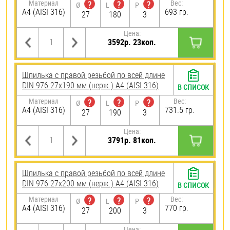
Материал
Вес:
?
?
?
Ø
L
P
A4 (AISI 316)
693 гр.
27
180
3
Цена:
3592р. 23коп.
Шпилька с правой резьбой по всей длине
DIN 976 27х190 мм (нерж.) A4 (AISI 316)
В СПИСОК
Материал
Вес:
?
?
?
Ø
L
P
A4 (AISI 316)
731.5 гр.
27
190
3
Цена:
3791р. 81коп.
Шпилька с правой резьбой по всей длине
DIN 976 27х200 мм (нерж.) A4 (AISI 316)
В СПИСОК
Материал
Вес:
?
?
?
Ø
L
P
A4 (AISI 316)
770 гр.
27
200
3
Цена: