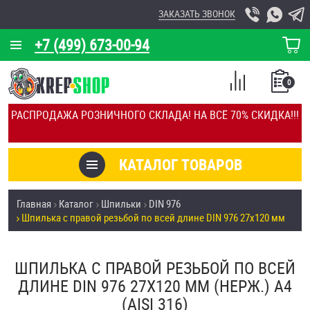
ЗАКАЗАТЬ ЗВОНОК
+7 (499) 673-00-94
КОРЗИНА
О КОМПАНИИ
0
СПИСОК
КАЛЬКУЛЯТОР
СРАВНЕНИЕ
РАСПРОДАЖА РОЗНИЧНОГО СКЛАДА! НА ВСЁ 70% СКИДКА!!!
ПОКУПОК
ОТЗЫВЫ
КАТАЛОГ ТОВАРОВ
КЛИЕНТЫ
Товары со скидкой
Главная
Каталог
Шпильки
DIN 976
УСЛУГИ
Шпилька с правой резьбой по всей длине DIN 976 27х120 мм
Анкеры
СКИДКИ
Антивандальный крепёж, инструмент
ШПИЛЬКА С ПРАВОЙ РЕЗЬБОЙ ПО ВСЕЙ
ОПТ
ДЛИНЕ DIN 976 27Х120 ММ (НЕРЖ.) A4
ПОКУПАТЕЛЯМ
(AISI 316)
Болты и винты