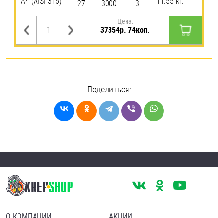
A4 (AISI 316)
11.55 кг.
27
3000
3
Цена:
37354р. 74коп.
Поделиться:
О КОМПАНИИ
АКЦИИ