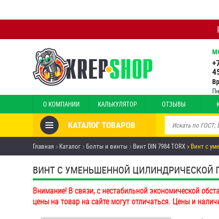
М
+
4
В
Пн
О КОМПАНИИ
КАЛЬКУЛЯТОР
ОТЗЫВЫ
КАТАЛОГ ТОВАРОВ
Товары со скидкой
Главная
Каталог
Болты и винты
Винт DIN 7984 TORX
Винт с ум
Анкеры
ВИНТ С УМЕНЬШЕННОЙ ЦИЛИНДРИЧЕСКОЙ ГОЛ
Антивандальный крепёж,
Внимание! В связи, с нестабильной экономической обст
инструмент
цены на товар на сайте могут отличаться. Цены и налич
Болты и винты