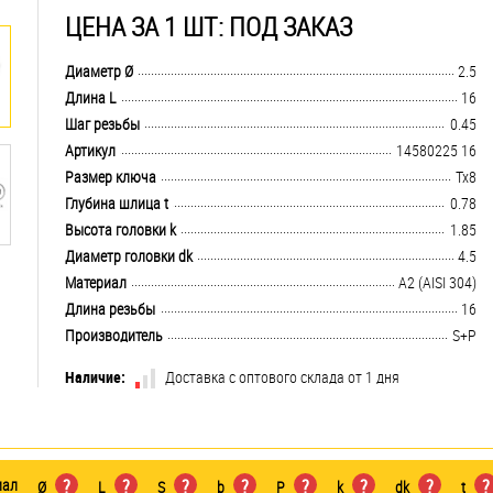
ЦЕНА ЗА 1 ШТ: ПОД ЗАКАЗ
.................................................................................................................................
Диаметр Ø
2.5
.................................................................................................................................
Длина L
16
.................................................................................................................................
Шаг резьбы
0.45
.................................................................................................................................
Артикул
14580225 16
.................................................................................................................................
Размер ключа
Tx8
.................................................................................................................................
Глубина шлица t
0.78
.................................................................................................................................
Высота головки k
1.85
.................................................................................................................................
Диаметр головки dk
4.5
.................................................................................................................................
Материал
А2 (AISI 304)
.................................................................................................................................
Длина резьбы
16
.................................................................................................................................
Производитель
S+P
Наличие:
Доставка с оптового склада от 1 дня
иал
?
?
?
?
?
?
?
?
Ø
L
S
b
P
k
dk
t