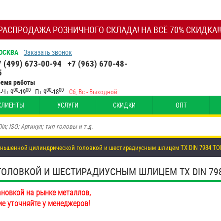
РАСПРОДАЖА РОЗНИЧНОГО СКЛАДА! НА ВСЁ 70% СКИДКА!!
ОСКВА
Заказать звонок
7 (499) 673-00-94
+7 (963) 670-48-
5
ремя работы
00
00
00
00
-Чт 9
-19
Пт 9
-18
Сб, Вс - Выходной
КЛИЕНТЫ
УСЛУГИ
СКИДКИ
ОПТ
еньшенной цилиндрической головкой и шестирадиусным шлицем TX DIN 7984 TOR
ОВКОЙ И ШЕСТИРАДИУСНЫМ ШЛИЦЕМ TX DIN 7984 T
ановкой на рынке металлов,
ие уточняйте у менеджеров!