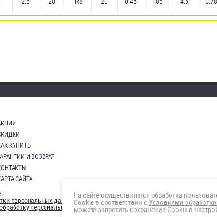
2.5
20
Tx8
20
0.45
1.85
4.5
0.78
)
АКЦИИ
СКИДКИ
КАК КУПИТЬ
ГАРАНТИИ И ВОЗВРАТ
КОНТАКТЫ
КАРТА САЙТА
е
На сайте осуществляется обработка пользова
отки персональных данных
Cookie в соответствии с
Условиями обработки
а обработку персональных данны
можете запретить сохранение Cookie в настрой