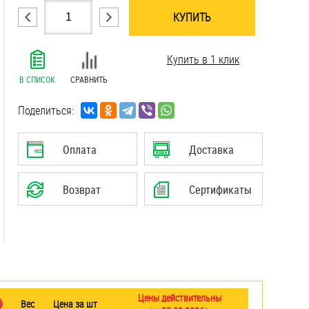
КУПИТЬ
.......................................................................
Купить в 1 клик
.......................................................................
.......................................................................
В СПИСОК
СРАВНИТЬ
.......................................................................
.......................................................................
Поделиться:
.......................................................................
.......................................................................
Оплата
Доставка
.......................................................................
.......................................................................
Возврат
Сертификаты
.......................................................................
.......................................................................
Цены действительны
Вес
Цена за шт