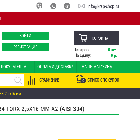
info@krep-shop.ru
!
ВОЙТИ
КОРЗИНА
РЕГИСТРАЦИЯ
Товаров:
0
шт.
На сумму:
0
р.
ПОКУПАТЕЛЯМ
ОПЛАТА И ДОСТАВКА
НАШИ МАГАЗИНЫ
СРАВНЕНИЕ
СПИСОК ПОКУПОК
0
X 2,5х16 мм
ORX 2,5Х16 ММ А2 (AISI 304)