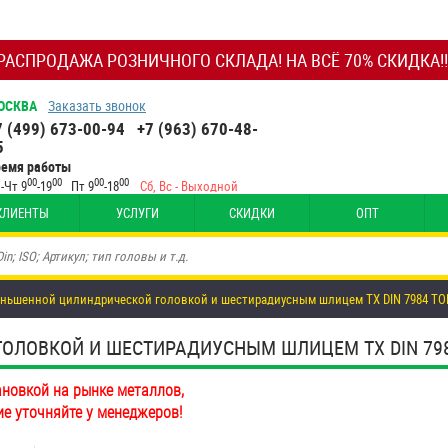
РАСПРОДАЖА РОЗНИЧНОГО СКЛАДА! НА ВСЁ 70% СКИДКА!!
ОСКВА
Заказать звонок
7 (499) 673-00-94
+7 (963) 670-48-
5
ремя работы
00
00
00
00
-Чт 9
-19
Пт 9
-18
Сб, Вс - Выходной
КЛИЕНТЫ
УСЛУГИ
СКИДКИ
ОПТ
еньшенной цилиндрической головкой и шестирадиусным шлицем TX DIN 7984 TOR
ОВКОЙ И ШЕСТИРАДИУСНЫМ ШЛИЦЕМ TX DIN 7984 T
ановкой на рынке металлов,
ие уточняйте у менеджеров!