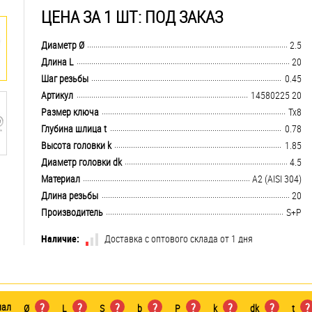
ЦЕНА ЗА 1 ШТ: ПОД ЗАКАЗ
.................................................................................................................................
Диаметр Ø
2.5
.................................................................................................................................
Длина L
20
.................................................................................................................................
Шаг резьбы
0.45
.................................................................................................................................
Артикул
14580225 20
.................................................................................................................................
Размер ключа
Tx8
.................................................................................................................................
Глубина шлица t
0.78
.................................................................................................................................
Высота головки k
1.85
.................................................................................................................................
Диаметр головки dk
4.5
.................................................................................................................................
Материал
А2 (AISI 304)
.................................................................................................................................
Длина резьбы
20
.................................................................................................................................
Производитель
S+P
Наличие:
Доставка с оптового склада от 1 дня
иал
?
?
?
?
?
?
?
?
Ø
L
S
b
P
k
dk
t