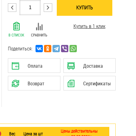
КУПИТЬ
.......................................................................
Купить в 1 клик
.......................................................................
.......................................................................
В СПИСОК
СРАВНИТЬ
.......................................................................
.......................................................................
Поделиться:
.......................................................................
.......................................................................
Оплата
Доставка
.......................................................................
.......................................................................
Возврат
Сертификаты
.......................................................................
.......................................................................
Цены действительны
Вес
Цена за шт