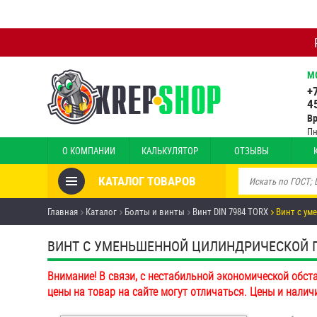
М
+
4
В
Пн
О КОМПАНИИ
КАЛЬКУЛЯТОР
ОТЗЫВЫ
КАТАЛОГ ТОВАРОВ
Товары со скидкой
Главная
Каталог
Болты и винты
Винт DIN 7984 TORX
Винт с ум
Анкеры
ВИНТ С УМЕНЬШЕННОЙ ЦИЛИНДРИЧЕСКОЙ ГОЛ
Антивандальный крепёж,
Внимание! В связи, с нестабильной экономической обст
инструмент
цены на товар на сайте могут отличаться. Цены и налич
Болты и винты