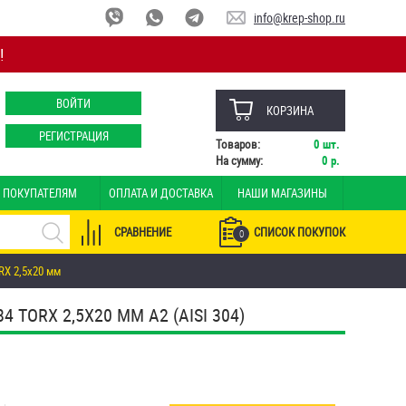
info@krep-shop.ru
!
ВОЙТИ
КОРЗИНА
РЕГИСТРАЦИЯ
Товаров:
0
шт.
На сумму:
0
р.
ПОКУПАТЕЛЯМ
ОПЛАТА И ДОСТАВКА
НАШИ МАГАЗИНЫ
СРАВНЕНИЕ
СПИСОК ПОКУПОК
0
X 2,5х20 мм
ORX 2,5Х20 ММ А2 (AISI 304)