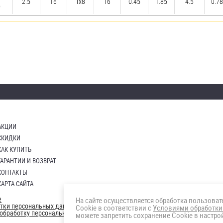
2.5
16
Tx8
16
0.45
1.85
4.5
0.78
)
АКЦИИ
СКИДКИ
КАК КУПИТЬ
ГАРАНТИИ И ВОЗВРАТ
КОНТАКТЫ
КАРТА САЙТА
е
На сайте осуществляется обработка пользова
отки персональных данных
Cookie в соответствии с
Условиями обработки
а обработку персональных данны
можете запретить сохранение Cookie в настрой