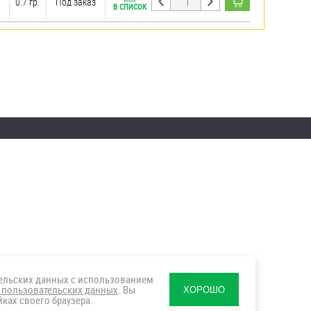
0.7 гр.
Под заказ
В СПИСОК
тельских данных с использованием
 пользовательских данных
. Вы
ХОРОШО
ках своего браузера.