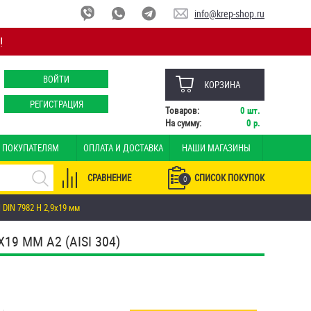
info@krep-shop.ru
!
ВОЙТИ
КОРЗИНА
РЕГИСТРАЦИЯ
Товаров:
0
шт.
На сумму:
0
р.
ПОКУПАТЕЛЯМ
ОПЛАТА И ДОСТАВКА
НАШИ МАГАЗИНЫ
СРАВНЕНИЕ
СПИСОК ПОКУПОК
0
DIN 7982 H 2,9х19 мм
9 ММ А2 (AISI 304)