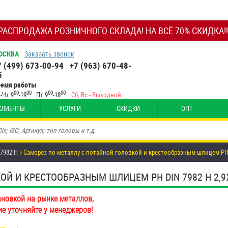
РАСПРОДАЖА РОЗНИЧНОГО СКЛАДА! НА ВСЁ 70% СКИДКА!!
ОСКВА
Заказать звонок
7 (499) 673-00-94
+7 (963) 670-48-
5
ремя работы
00
00
00
00
-Чт 9
-19
Пт 9
-18
Сб, Вс - Выходной
КЛИЕНТЫ
УСЛУГИ
СКИДКИ
ОПТ
 7982 H
Саморез по металлу с потайной головкой и крестообразным шлицем PH 
 И КРЕСТООБРАЗНЫМ ШЛИЦЕМ PH DIN 7982 H 2,9Х1
ановкой на рынке металлов,
ие уточняйте у менеджеров!