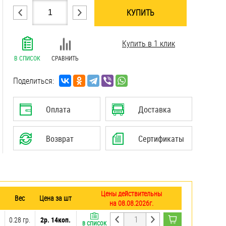
КУПИТЬ
.......................................................................
Купить в 1 клик
.......................................................................
.......................................................................
В СПИСОК
СРАВНИТЬ
.......................................................................
.......................................................................
Поделиться:
.......................................................................
.......................................................................
Оплата
Доставка
.......................................................................
.......................................................................
Возврат
Сертификаты
Цены действительны
Вес
Цена за шт
на 08.08.2026г.
0.28 гр.
2р. 14коп.
В СПИСОК