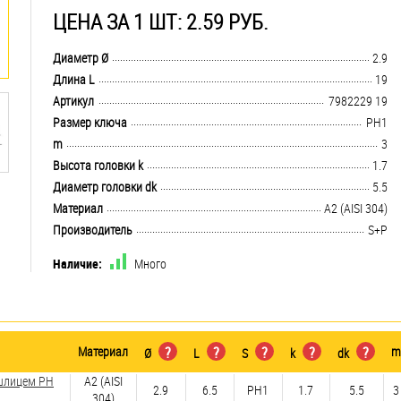
ЦЕНА ЗА 1 ШТ: 2.59 РУБ.
.................................................................................................................................
Диаметр Ø
2.9
.................................................................................................................................
Длина L
19
.................................................................................................................................
Артикул
7982229 19
.................................................................................................................................
Размер ключа
PH1
.................................................................................................................................
m
3
.................................................................................................................................
Высота головки k
1.7
.................................................................................................................................
Диаметр головки dk
5.5
.................................................................................................................................
Материал
А2 (AISI 304)
.................................................................................................................................
Производитель
S+P
Наличие:
Много
Материал
?
?
?
?
?
m
Ø
L
S
k
dk
 шлицем PH
А2 (AISI
2.9
6.5
PH1
1.7
5.5
3
304)