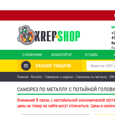
М
+
4
В
Пн
О КОМПАНИИ
КАЛЬКУЛЯТОР
ОТЗЫВЫ
КАТАЛОГ ТОВАРОВ
Товары со скидкой
Главная
Каталог
Саморезы и шурупы
Саморезы по металлу
DIN
Анкеры
САМОРЕЗ ПО МЕТАЛЛУ С ПОТАЙНОЙ ГОЛОВКОЙ
Антивандальный крепёж,
Внимание! В связи, с нестабильной экономической обст
инструмент
цены на товар на сайте могут отличаться. Цены и налич
Болты и винты