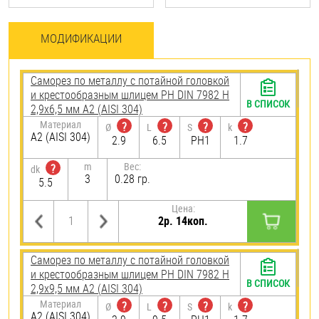
МОДИФИКАЦИИ
Саморез по металлу с потайной головкой
и крестообразным шлицем PH DIN 7982 H
В СПИСОК
2,9х6,5 мм А2 (AISI 304)
Материал
?
?
?
?
Ø
L
S
k
А2 (AISI 304)
2.9
6.5
PH1
1.7
m
Вес:
?
dk
3
0.28 гр.
5.5
Цена:
2р. 14коп.
Саморез по металлу с потайной головкой
и крестообразным шлицем PH DIN 7982 H
В СПИСОК
2,9х9,5 мм А2 (AISI 304)
Материал
?
?
?
?
Ø
L
S
k
А2 (AISI 304)