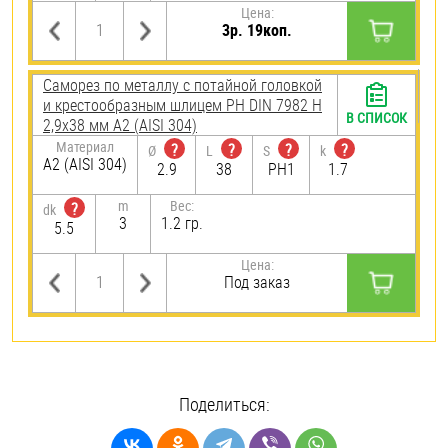
Цена:
3р. 19коп.
Саморез по металлу с потайной головкой
и крестообразным шлицем PH DIN 7982 H
В СПИСОК
2,9х38 мм А2 (AISI 304)
Материал
?
?
?
?
Ø
L
S
k
А2 (AISI 304)
2.9
38
PH1
1.7
m
Вес:
?
dk
3
1.2 гр.
5.5
Цена:
Под заказ
Поделиться: