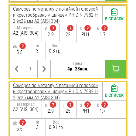
Саморез по металлу с потайной головкой
и крестообразным шлицем PH DIN 7982 H
В СПИСОК
2,9х22 мм А2 (AISI 304)
Материал
?
?
?
?
Ø
L
S
k
А2 (AISI 304)
2.9
22
PH1
1.7
m
Вес:
?
dk
3
0.8 гр.
5.5
Цена:
4р. 28коп.
Саморез по металлу с потайной головкой
и крестообразным шлицем PH DIN 7982 H
В СПИСОК
2,9х25 мм А2 (AISI 304)
Материал
?
?
?
?
Ø
L
S
k
А2 (AISI 304)
2.9
25
PH1
1.7
m
Вес:
?
dk
3
0.91 гр.
5.5