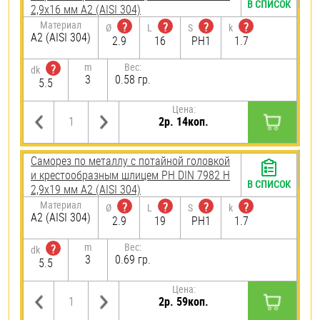
В СПИСОК
2,9х16 мм А2 (AISI 304)
Материал
?
?
?
?
Ø
L
S
k
А2 (AISI 304)
2.9
16
PH1
1.7
m
Вес:
?
dk
3
0.58 гр.
5.5
Цена:
2р. 14коп.
Саморез по металлу с потайной головкой
и крестообразным шлицем PH DIN 7982 H
В СПИСОК
2,9х19 мм А2 (AISI 304)
Материал
?
?
?
?
Ø
L
S
k
А2 (AISI 304)
2.9
19
PH1
1.7
m
Вес:
?
dk
3
0.69 гр.
5.5
Цена:
2р. 59коп.