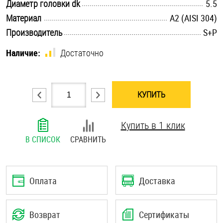
.............................................................................................................
Диаметр головки dk
5.5
Шплинты
.............................................................................................................
Материал
А2 (AISI 304)
.............................................................................................................
Производитель
S+P
Штифты и пальцы
Наличие:
Достаточно
КУПИТЬ
Купить в 1 клик
В СПИСОК
СРАВНИТЬ
Оплата
Доставка
Возврат
Сертификаты