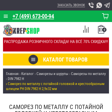
ЗАКАЗАТЬ ЗВОНОК
+7 (499) 673-00-94
КОРЗИНА
О КОМПАНИИ
0
СПИСОК
КАЛЬКУЛЯТОР
СРАВНЕНИЕ
РАСПРОДАЖА РОЗНИЧНОГО СКЛАДА! НА ВСЁ 70% СКИДКА!!!
ПОКУПОК
ОТЗЫВЫ
КАТАЛОГ ТОВАРОВ
КЛИЕНТЫ
Товары со скидкой
Главная
Каталог
Саморезы и шурупы
Саморезы по металлу
УСЛУГИ
DIN 7982 H
Анкеры
Саморез по металлу с потайной головкой и крестообразным
СКИДКИ
шлицем PH DIN 7982 H 2,9х32 мм
Антивандальный крепёж, инструмент
ОПТ
САМОРЕЗ ПО МЕТАЛЛУ С ПОТАЙНОЙ
ПОКУПАТЕЛЯМ
Болты и винты