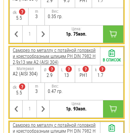
2.9
9.5
PH1
1.7
m
Вес:
?
dk
3
0.35 гр.
5.5
Цена:
1р. 75коп.
Саморез по металлу с потайной головкой
и крестообразным шлицем PH DIN 7982 H
В СПИСОК
2,9х13 мм А2 (AISI 304)
Материал
?
?
?
?
Ø
L
S
k
А2 (AISI 304)
2.9
13
PH1
1.7
m
Вес:
?
dk
3
0.47 гр.
5.5
Цена:
1р. 93коп.
Саморез по металлу с потайной головкой
и крестообразным шлицем PH DIN 7982 H