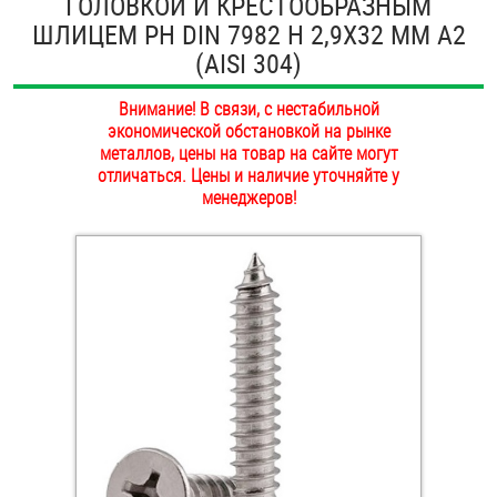
ГОЛОВКОЙ И КРЕСТООБРАЗНЫМ
ОПЛАТА И ДОСТАВКА
ШЛИЦЕМ PH DIN 7982 H 2,9Х32 ММ А2
Втулки
(AISI 304)
НАШИ МАГАЗИНЫ
Гайки
Внимание! В связи, с нестабильной
экономической обстановкой на рынке
Дюбели
металлов, цены на товар на сайте могут
отличаться. Цены и наличие уточняйте у
Дюймовый крепёж
менеджеров!
Заклепки (Гайки-Заклепки)
Инструмент
Крюки, кольца с метрической резьбой
Крюки, кольца с шурупной резьбой