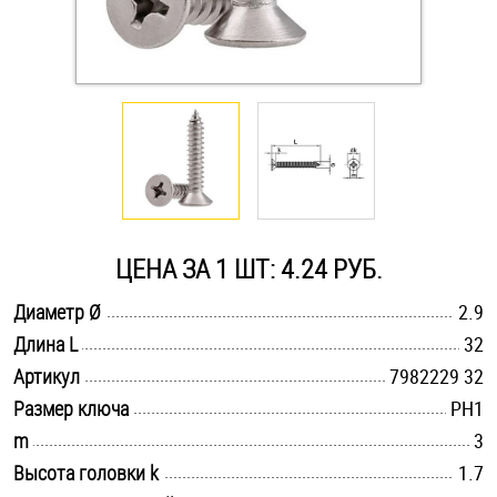
Оснастка и аксессуары для яхт
Пробки
Саморезы и шурупы
Стопорные кольца
ЦЕНА ЗА 1 ШТ: 4.24 РУБ.
.............................................................................................................
Диаметр Ø
2.9
Такелаж
.............................................................................................................
Длина L
32
.............................................................................................................
Хомуты
Артикул
7982229 32
.............................................................................................................
Размер ключа
PH1
Шайбы
.............................................................................................................
m
3
.............................................................................................................
Высота головки k
1.7
Шпильки