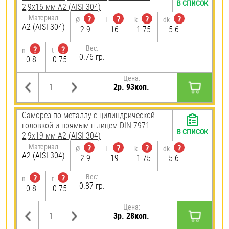
В СПИСОК
2,9х16 мм А2 (AISI 304)
Материал
?
?
?
?
Ø
L
k
dk
А2 (AISI 304)
2.9
16
1.75
5.6
Вес:
?
?
n
t
0.76 гр.
0.8
0.75
Цена:
2р. 93коп.
Саморез по металлу с цилиндрической
головкой и прямым шлицем DIN 7971
В СПИСОК
2,9х19 мм А2 (AISI 304)
Материал
?
?
?
?
Ø
L
k
dk
А2 (AISI 304)
2.9
19
1.75
5.6
Вес:
?
?
n
t
0.87 гр.
0.8
0.75
Цена:
3р. 28коп.