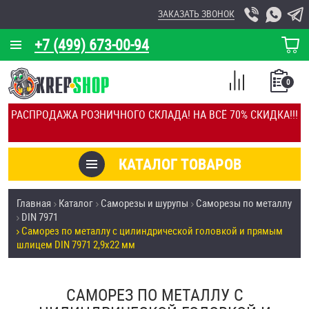
ЗАКАЗАТЬ ЗВОНОК
+7 (499) 673-00-94
КОРЗИНА
О КОМПАНИИ
0
СПИСОК
КАЛЬКУЛЯТОР
СРАВНЕНИЕ
РАСПРОДАЖА РОЗНИЧНОГО СКЛАДА! НА ВСЁ 70% СКИДКА!!!
ПОКУПОК
ОТЗЫВЫ
КАТАЛОГ ТОВАРОВ
КЛИЕНТЫ
Товары со скидкой
Главная
Каталог
Саморезы и шурупы
Саморезы по металлу
УСЛУГИ
DIN 7971
Анкеры
Саморез по металлу с цилиндрической головкой и прямым
СКИДКИ
шлицем DIN 7971 2,9х22 мм
Антивандальный крепёж, инструмент
ОПТ
САМОРЕЗ ПО МЕТАЛЛУ С
ПОКУПАТЕЛЯМ
Болты и винты