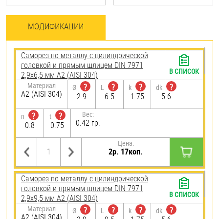
МОДИФИКАЦИИ
Саморез по металлу с цилиндрической
головкой и прямым шлицем DIN 7971
В СПИСОК
2,9х6,5 мм А2 (AISI 304)
Материал
?
?
?
?
Ø
L
k
dk
А2 (AISI 304)
2.9
6.5
1.75
5.6
Вес:
?
?
n
t
0.42 гр.
0.8
0.75
Цена:
2р. 17коп.
Саморез по металлу с цилиндрической
головкой и прямым шлицем DIN 7971
В СПИСОК
2,9х9,5 мм А2 (AISI 304)
Материал
?
?
?
?
Ø
L
k
dk
А2 (AISI 304)