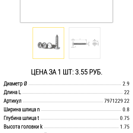
Оснастка и аксессуары для яхт
Пробки
Саморезы и шурупы
Стопорные кольца
ЦЕНА ЗА 1 ШТ: 3.55 РУБ.
.............................................................................................................
Диаметр Ø
2.9
Такелаж
.............................................................................................................
Длина L
22
.............................................................................................................
Хомуты
Артикул
7971229 22
.............................................................................................................
Ширина шлица n
0.8
Шайбы
.............................................................................................................
Глубина шлица t
0.75
.............................................................................................................
Высота головки k
1.75
Шпильки