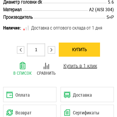
.............................................................................................................
Диаметр головки dk
5.6
Шплинты
.............................................................................................................
Материал
А2 (AISI 304)
.............................................................................................................
Производитель
S+P
Штифты и пальцы
Наличие:
Доставка с оптового склада от 1 дня
КУПИТЬ
Купить в 1 клик
В СПИСОК
СРАВНИТЬ
Оплата
Доставка
Возврат
Сертификаты