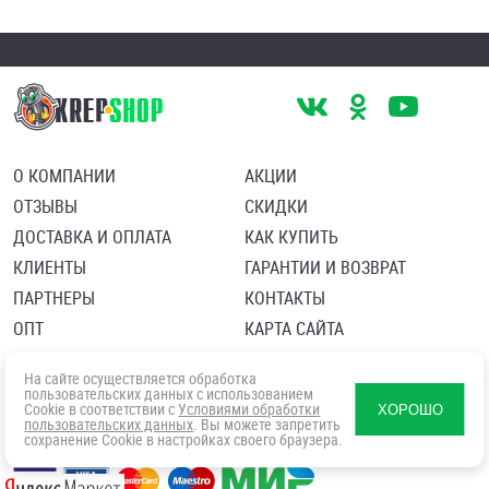
О КОМПАНИИ
АКЦИИ
ОТЗЫВЫ
СКИДКИ
ДОСТАВКА И ОПЛАТА
КАК КУПИТЬ
КЛИЕНТЫ
ГАРАНТИИ И ВОЗВРАТ
ПАРТНЕРЫ
КОНТАКТЫ
ОПТ
КАРТА САЙТА
Пользовательское соглашение
Политика в отношении обработки персональных данных
На сайте осуществляется обработка
Согласие посетителя сайта на обработку персональных данны
пользовательских данных с использованием
Cookie в соответствии с
Условиями обработки
ХОРОШО
пользовательских данных
. Вы можете запретить
сохранение Cookie в настройках своего браузера.