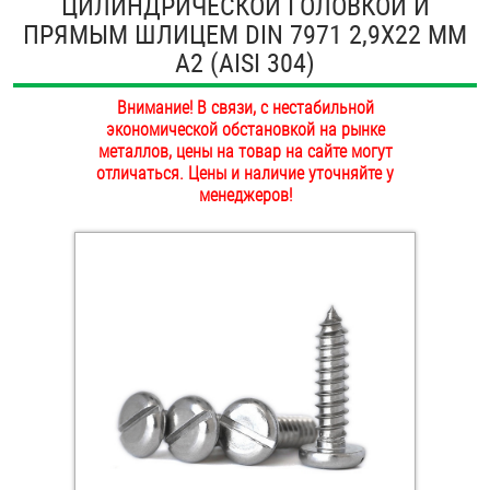
ЦИЛИНДРИЧЕСКОЙ ГОЛОВКОЙ И
ОПЛАТА И ДОСТАВКА
ПРЯМЫМ ШЛИЦЕМ DIN 7971 2,9Х22 ММ
Втулки
А2 (AISI 304)
НАШИ МАГАЗИНЫ
Гайки
Внимание! В связи, с нестабильной
экономической обстановкой на рынке
Дюбели
металлов, цены на товар на сайте могут
отличаться. Цены и наличие уточняйте у
Дюймовый крепёж
менеджеров!
Заклепки (Гайки-Заклепки)
Инструмент
Крюки, кольца с метрической резьбой
Крюки, кольца с шурупной резьбой