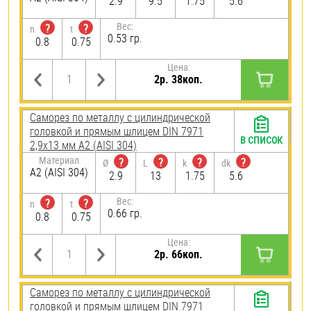
2.9
9.5
1.75
5.6
Вес:
?
?
n
t
0.53 гр.
0.8
0.75
Цена:
2р. 38коп.
Саморез по металлу с цилиндрической
головкой и прямым шлицем DIN 7971
В СПИСОК
2,9х13 мм А2 (AISI 304)
Материал
?
?
?
?
Ø
L
k
dk
А2 (AISI 304)
2.9
13
1.75
5.6
Вес:
?
?
n
t
0.66 гр.
0.8
0.75
Цена:
2р. 66коп.
Саморез по металлу с цилиндрической
головкой и прямым шлицем DIN 7971