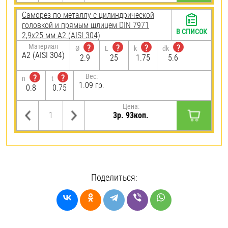
Саморез по металлу с цилиндрической
головкой и прямым шлицем DIN 7971
В СПИСОК
2,9х25 мм А2 (AISI 304)
Материал
?
?
?
?
Ø
L
k
dk
А2 (AISI 304)
2.9
25
1.75
5.6
Вес:
?
?
n
t
1.09 гр.
0.8
0.75
Цена:
3р. 93коп.
Поделиться: