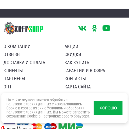
О КОМПАНИИ
АКЦИИ
ОТЗЫВЫ
СКИДКИ
ДОСТАВКА И ОПЛАТА
КАК КУПИТЬ
КЛИЕНТЫ
ГАРАНТИИ И ВОЗВРАТ
ПАРТНЕРЫ
КОНТАКТЫ
ОПТ
КАРТА САЙТА
Пользовательское соглашение
Политика в отношении обработки персональных данных
На сайте осуществляется обработка
Согласие посетителя сайта на обработку персональных данны
пользовательских данных с использованием
Cookie в соответствии с
Условиями обработки
ХОРОШО
пользовательских данных
. Вы можете запретить
сохранение Cookie в настройках своего браузера.