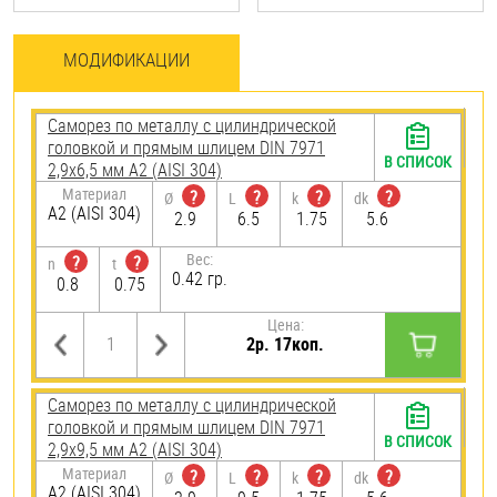
МОДИФИКАЦИИ
Саморез по металлу с цилиндрической
головкой и прямым шлицем DIN 7971
В СПИСОК
2,9х6,5 мм А2 (AISI 304)
Материал
?
?
?
?
Ø
L
k
dk
А2 (AISI 304)
2.9
6.5
1.75
5.6
Вес:
?
?
n
t
0.42 гр.
0.8
0.75
Цена:
2р. 17коп.
Саморез по металлу с цилиндрической
головкой и прямым шлицем DIN 7971
В СПИСОК
2,9х9,5 мм А2 (AISI 304)
Материал
?
?
?
?
Ø
L
k
dk
А2 (AISI 304)