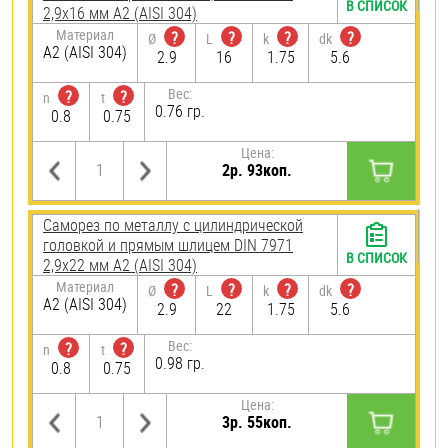
В СПИСОК
2,9х16 мм А2 (AISI 304)
Материал
?
?
?
?
Ø
L
k
dk
А2 (AISI 304)
2.9
16
1.75
5.6
Вес:
?
?
n
t
0.76 гр.
0.8
0.75
Цена:
2р. 93коп.
Саморез по металлу с цилиндрической
головкой и прямым шлицем DIN 7971
В СПИСОК
2,9х22 мм А2 (AISI 304)
Материал
?
?
?
?
Ø
L
k
dk
А2 (AISI 304)
2.9
22
1.75
5.6
Вес:
?
?
n
t
0.98 гр.
0.8
0.75
Цена:
3р. 55коп.