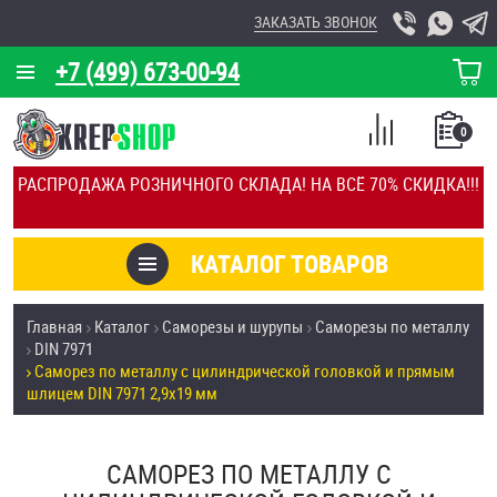
ЗАКАЗАТЬ ЗВОНОК
+7 (499) 673-00-94
КОРЗИНА
О КОМПАНИИ
0
СПИСОК
КАЛЬКУЛЯТОР
СРАВНЕНИЕ
РАСПРОДАЖА РОЗНИЧНОГО СКЛАДА! НА ВСЁ 70% СКИДКА!!!
ПОКУПОК
ОТЗЫВЫ
КАТАЛОГ ТОВАРОВ
КЛИЕНТЫ
Товары со скидкой
Главная
Каталог
Саморезы и шурупы
Саморезы по металлу
УСЛУГИ
DIN 7971
Анкеры
Саморез по металлу с цилиндрической головкой и прямым
СКИДКИ
шлицем DIN 7971 2,9х19 мм
Антивандальный крепёж, инструмент
ОПТ
САМОРЕЗ ПО МЕТАЛЛУ С
ПОКУПАТЕЛЯМ
Болты и винты