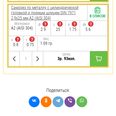
Саморез по металлу с цилиндрической
головкой и прямым шлицем DIN 7971
В СПИСОК
2,9х25 мм А2 (AISI 304)
Материал
?
?
?
?
Ø
L
k
dk
А2 (AISI 304)
2.9
25
1.75
5.6
Вес:
?
?
n
t
1.09 гр.
0.8
0.75
Цена:
3р. 93коп.
Поделиться: