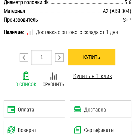
.............................................................................................................
Диаметр головки dk
5.6
Шплинты
.............................................................................................................
Материал
А2 (AISI 304)
.............................................................................................................
Производитель
S+P
Штифты и пальцы
Наличие:
Доставка с оптового склада от 1 дня
КУПИТЬ
Купить в 1 клик
В СПИСОК
СРАВНИТЬ
Оплата
Доставка
Возврат
Сертификаты