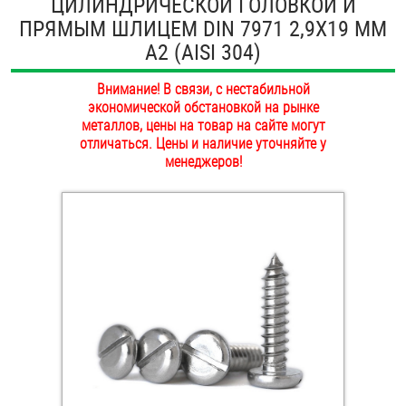
ЦИЛИНДРИЧЕСКОЙ ГОЛОВКОЙ И
ОПЛАТА И ДОСТАВКА
ПРЯМЫМ ШЛИЦЕМ DIN 7971 2,9Х19 ММ
Втулки
А2 (AISI 304)
НАШИ МАГАЗИНЫ
Гайки
Внимание! В связи, с нестабильной
экономической обстановкой на рынке
Дюбели
металлов, цены на товар на сайте могут
отличаться. Цены и наличие уточняйте у
Дюймовый крепёж
менеджеров!
Заклепки (Гайки-Заклепки)
Инструмент
Крюки, кольца с метрической резьбой
Крюки, кольца с шурупной резьбой