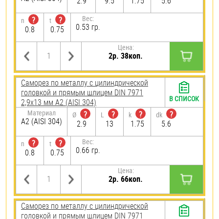
2.9
9.5
1.75
5.6
Вес:
?
?
n
t
0.53 гр.
0.8
0.75
Цена:
2р. 38коп.
Саморез по металлу с цилиндрической
головкой и прямым шлицем DIN 7971
В СПИСОК
2,9х13 мм А2 (AISI 304)
Материал
?
?
?
?
Ø
L
k
dk
А2 (AISI 304)
2.9
13
1.75
5.6
Вес:
?
?
n
t
0.66 гр.
0.8
0.75
Цена:
2р. 66коп.
Саморез по металлу с цилиндрической
головкой и прямым шлицем DIN 7971