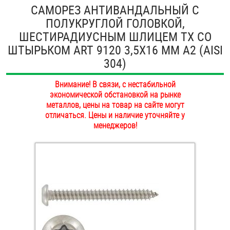
САМОРЕЗ АНТИВАНДАЛЬНЫЙ С
ОПЛАТА И ДОСТАВКА
Втулки
ПОЛУКРУГЛОЙ ГОЛОВКОЙ,
ШЕСТИРАДИУСНЫМ ШЛИЦЕМ TX СО
НАШИ МАГАЗИНЫ
Гайки
ШТЫРЬКОМ ART 9120 3,5Х16 ММ А2 (AISI
304)
Дюбели
Внимание! В связи, с нестабильной
Дюймовый крепёж
экономической обстановкой на рынке
металлов, цены на товар на сайте могут
отличаться. Цены и наличие уточняйте у
Заклепки (Гайки-Заклепки)
менеджеров!
Инструмент
Крюки, кольца с метрической резьбой
Крюки, кольца с шурупной резьбой