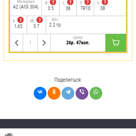
Материал
?
?
?
?
Ø
L
S
b
А2 (AISI 304)
3.5
38
TR10
38
Вес:
?
?
k
dk
2.2 гр.
1,65
5.7
Цена:
26р. 47коп.
Поделиться: