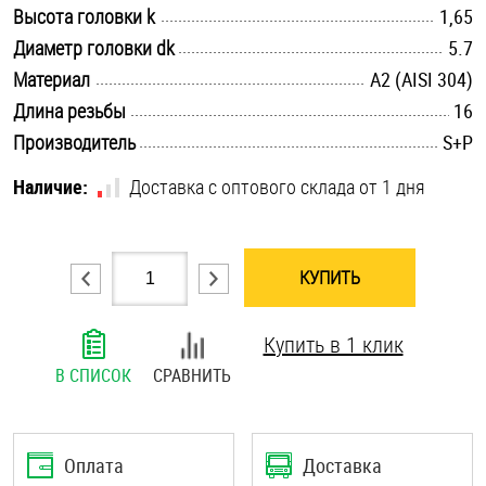
.............................................................................................................
Высота головки k
1,65
Шплинты
.............................................................................................................
Диаметр головки dk
5.7
.............................................................................................................
Материал
Штифты и пальцы
А2 (AISI 304)
.............................................................................................................
Длина резьбы
16
.............................................................................................................
Производитель
S+P
Наличие:
Доставка с оптового склада от 1 дня
КУПИТЬ
Купить в 1 клик
В СПИСОК
СРАВНИТЬ
Оплата
Доставка