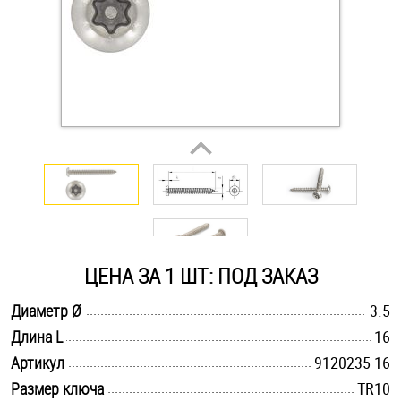
Оснастка и аксессуары для яхт
Пробки
Саморезы и шурупы
Стопорные кольца
Такелаж
ЦЕНА ЗА 1 ШТ: ПОД ЗАКАЗ
Хомуты
.............................................................................................................
Диаметр Ø
3.5
.............................................................................................................
Длина L
16
Шайбы
.............................................................................................................
Артикул
9120235 16
Шпильки
.............................................................................................................
Размер ключа
TR10