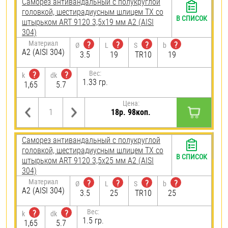
Саморез антивандальный с полукруглой
головкой, шестирадиусным шлицем TX со
В СПИСОК
штырьком ART 9120 3,5х19 мм А2 (AISI
304)
Материал
?
?
?
?
Ø
L
S
b
А2 (AISI 304)
3.5
19
TR10
19
Вес:
?
?
k
dk
1.33 гр.
1,65
5.7
Цена:
18р. 98коп.
Саморез антивандальный с полукруглой
головкой, шестирадиусным шлицем TX со
В СПИСОК
штырьком ART 9120 3,5х25 мм А2 (AISI
304)
Материал
?
?
?
?
Ø
L
S
b
А2 (AISI 304)
3.5
25
TR10
25
Вес:
?
?
k
dk
1.5 гр.
1,65
5.7