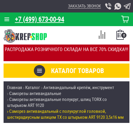
ЗАКАЗАТЬ ЗВОНОК
+7 (499) 673-00-94
КОРЗИНА
О КОМПАНИИ
0
СПИСОК
КАЛЬКУЛЯТОР
СРАВНЕНИЕ
РАСПРОДАЖА РОЗНИЧНОГО СКЛАДА! НА ВСЁ 70% СКИДКА!!!
ПОКУПОК
ОТЗЫВЫ
КАТАЛОГ ТОВАРОВ
КЛИЕНТЫ
Товары со скидкой
Главная
Каталог
Антивандальный крепёж, инструмент
УСЛУГИ
Саморезы антивандальные
Анкеры
Саморезы антивандальные полукруг, шлиц TORX со
СКИДКИ
штырьком ART 9120
Антивандальный крепёж, инструмент
Саморез антивандальный с полукруглой головкой,
ОПТ
шестирадиусным шлицем TX со штырьком ART 9120 3,5х16 мм
ПОКУПАТЕЛЯМ
Болты и винты