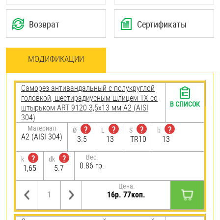
Возврат
Сертификаты
МОДИФИКАЦИИ
Саморез антивандальный с полукруглой
головкой, шестирадиусным шлицем TX со
В СПИСОК
штырьком ART 9120 3,5х13 мм А2 (AISI
304)
Материал
?
?
?
?
Ø
L
S
b
А2 (AISI 304)
3.5
13
TR10
13
Вес:
?
?
k
dk
0.86 гр.
1,65
5.7
Цена:
16р. 77коп.