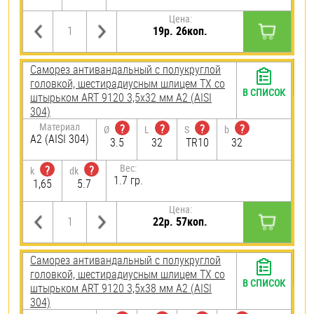
Цена:
19р. 26коп.
Саморез антивандальный с полукруглой
головкой, шестирадиусным шлицем TX со
В СПИСОК
штырьком ART 9120 3,5х32 мм А2 (AISI
304)
Материал
?
?
?
?
Ø
L
S
b
А2 (AISI 304)
3.5
32
TR10
32
Вес:
?
?
k
dk
1.7 гр.
1,65
5.7
Цена:
22р. 57коп.
Саморез антивандальный с полукруглой
головкой, шестирадиусным шлицем TX со
В СПИСОК
штырьком ART 9120 3,5х38 мм А2 (AISI
304)