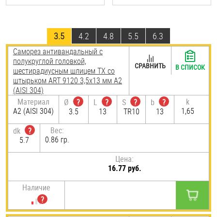
3.5
4.2
4.8
5.5
6.3
Саморез антивандальный с
полукруглой головкой,
СРАВНИТЬ
В СПИСОК
шестирадиусным шлицем TX со
штырьком ART 9120 3,5х13 мм А2
(AISI 304)
Материал
k
Ø
?
L
?
S
?
b
?
А2 (AISI 304)
1,65
3.5
13
TR10
13
Вес:
dk
?
0.86 гр.
5.7
Цена:
16.77 руб.
Наличие