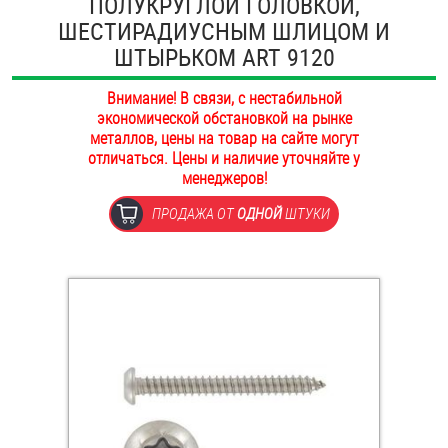
ПОЛУКРУГЛОЙ ГОЛОВКОЙ,
ОПЛАТА И ДОСТАВКА
ШЕСТИРАДИУСНЫМ ШЛИЦОМ И
Втулки
ШТЫРЬКОМ ART 9120
НАШИ МАГАЗИНЫ
Гайки
Внимание! В связи, с нестабильной
экономической обстановкой на рынке
Дюбели
металлов, цены на товар на сайте могут
отличаться. Цены и наличие уточняйте у
Дюймовый крепёж
менеджеров!
ПРОДАЖА ОТ
ОДНОЙ
ШТУКИ
Заклепки (Гайки-Заклепки)
Инструмент
Крюки, кольца с метрической резьбой
Крюки, кольца с шурупной резьбой