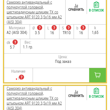
Саморез антивандальный с
полукруглой головкой,
СРАВНИТЬ
В СПИСОК
шестирадиусным шлицем TX со
штырьком ART 9120 3,5х16 мм А2
(AISI 304)
Материал
k
Ø
?
L
?
S
?
b
?
А2 (AISI 304)
1,65
3.5
16
TR10
16
Вес:
dk
?
1.1 гр.
5.7
Цена:
Под заказ
Наличие
Саморез антивандальный с
полукруглой головкой,
СРАВНИТЬ
В СПИСОК
шестирадиусным шлицем TX со
штырьком ART 9120 3,5х19 мм А2
(AISI 304)