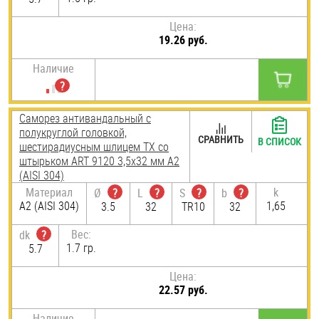
Цена:
19.26 руб.
Наличие
Саморез антивандальный с
полукруглой головкой,
СРАВНИТЬ
В СПИСОК
шестирадиусным шлицем TX со
штырьком ART 9120 3,5х32 мм А2
(AISI 304)
Материал
k
Ø
?
L
?
S
?
b
?
А2 (AISI 304)
1,65
3.5
32
TR10
32
Вес:
dk
?
1.7 гр.
5.7
Цена:
22.57 руб.
Наличие