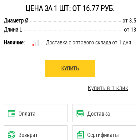
ЦЕНА ЗА 1 ШТ: ОТ 16.77 РУБ.
Шплинты
.............................................................................................................
Диаметр Ø
от 3.5
Штифты и пальцы
.............................................................................................................
Длина L
от 13
Наличие:
Доставка с оптового склада от 1 дня
КУПИТЬ
Купить в 1 клик
Оплата
Доставка
Возврат
Сертификаты