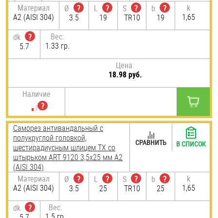
Материал
k
Ø
?
L
?
S
?
b
?
А2 (AISI 304)
1,65
3.5
19
TR10
19
Вес:
dk
?
1.33 гр.
5.7
Цена:
18.98 руб.
Наличие
Саморез антивандальный с
полукруглой головкой,
СРАВНИТЬ
В СПИСОК
шестирадиусным шлицем TX со
штырьком ART 9120 3,5х25 мм А2
(AISI 304)
Материал
k
Ø
?
L
?
S
?
b
?
А2 (AISI 304)
1,65
3.5
25
TR10
25
Вес:
dk
?
1.5 гр.
5.7