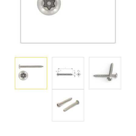
Оснастка и аксессуары для яхт
Пробки
Саморезы и шурупы
Стопорные кольца
Такелаж
Хомуты
Шайбы
Шпильки