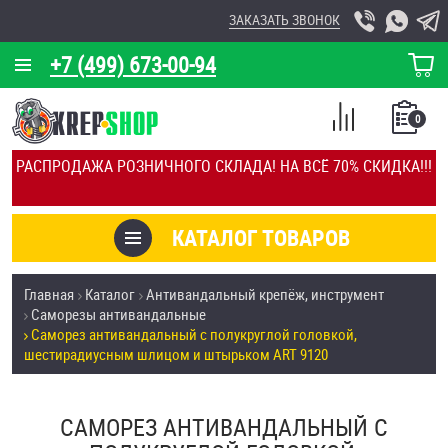
ЗАКАЗАТЬ ЗВОНОК
+7 (499) 673-00-94
КОРЗИНА
О КОМПАНИИ
0
СПИСОК
КАЛЬКУЛЯТОР
СРАВНЕНИЕ
РАСПРОДАЖА РОЗНИЧНОГО СКЛАДА! НА ВСЁ 70% СКИДКА!!!
ПОКУПОК
ОТЗЫВЫ
КАТАЛОГ ТОВАРОВ
КЛИЕНТЫ
Товары со скидкой
Главная
Каталог
Антивандальный крепёж, инструмент
УСЛУГИ
Саморезы антивандальные
Анкеры
Саморез антивандальный с полукруглой головкой,
СКИДКИ
шестирадиусным шлицом и штырьком ART 9120
Антивандальный крепёж, инструмент
ОПТ
САМОРЕЗ АНТИВАНДАЛЬНЫЙ С
ПОКУПАТЕЛЯМ
Болты и винты