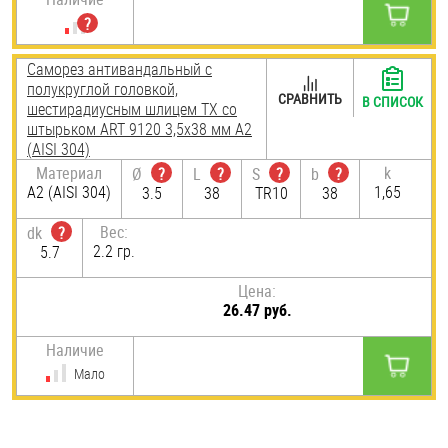
Саморез антивандальный с
полукруглой головкой,
СРАВНИТЬ
В СПИСОК
шестирадиусным шлицем TX со
штырьком ART 9120 3,5х38 мм А2
(AISI 304)
Материал
k
Ø
?
L
?
S
?
b
?
А2 (AISI 304)
1,65
3.5
38
TR10
38
Вес:
dk
?
2.2 гр.
5.7
Цена:
26.47 руб.
Наличие
Мало