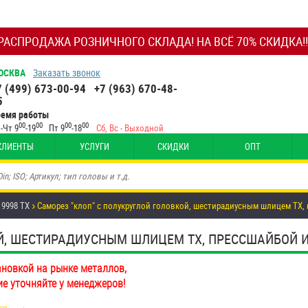
РАСПРОДАЖА РОЗНИЧНОГО СКЛАДА! НА ВСЁ 70% СКИДКА!!
ОСКВА
Заказать звонок
7 (499) 673-00-94
+7 (963) 670-48-
5
ремя работы
00
00
00
00
-Чт 9
-19
Пт 9
-18
Сб, Вс - Выходной
КЛИЕНТЫ
УСЛУГИ
СКИДКИ
ОПТ
 9998 TX
Саморез "клоп" с полукруглой головкой, шестирадиусным шлицем TX, 
, ШЕСТИРАДИУСНЫМ ШЛИЦЕМ TX, ПРЕССШАЙБОЙ И СВ
ановкой на рынке металлов,
ие уточняйте у менеджеров!