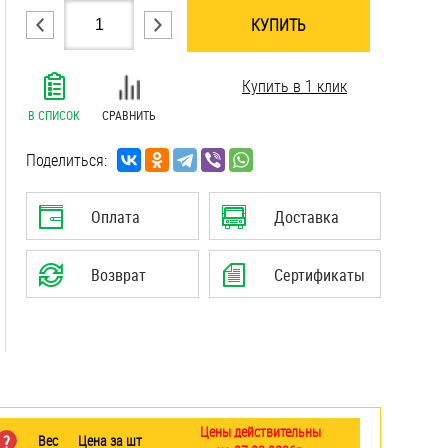
КУПИТЬ
.......................................................................
Купить в 1 клик
.......................................................................
.......................................................................
В СПИСОК
СРАВНИТЬ
.......................................................................
.......................................................................
Поделиться:
.......................................................................
.......................................................................
Оплата
Доставка
.......................................................................
.......................................................................
Возврат
Сертификаты
.......................................................................
.......................................................................
Цены действительны
?
Вес
Цена за шт