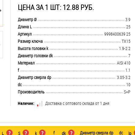
ЦЕНА ЗА 1 ШТ: 12.88 РУБ.
.................................................................................................................................
Диаметр Ø
3.9
.................................................................................................................................
Длина L
25
.................................................................................................................................
Артикул
9998400639 25
.................................................................................................................................
Размер ключа
TX15
.................................................................................................................................
Высота головки k
1.9-2.2
.................................................................................................................................
Диаметр головки dk
7
.................................................................................................................................
Материал
AISI 410
.................................................................................................................................
f
1.1
.................................................................................................................................
Диаметр сверла dp
3.05-3.2
.................................................................................................................................
dc
10
.................................................................................................................................
Производитель
S+P
Наличие:
Доставка с оптового склада от 1 дня
?
?
?
f
?
Диаметр сверла dp
dc
L
S
k
dk
lp