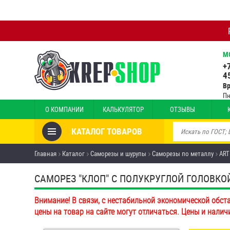
М
+
4
В
Пн
О КОМПАНИИ
КАЛЬКУЛЯТОР
ОТЗЫВЫ
КАТАЛОГ ТОВАРОВ
Товары со скидкой
Главная
Каталог
Саморезы и шурупы
Саморезы по металлу
ART
Анкеры
САМОРЕЗ "КЛОП" С ПОЛУКРУГЛОЙ ГОЛОВКОЙ
Антивандальный крепёж,
Внимание! В связи, с нестабильной экономической обст
инструмент
цены на товар на сайте могут отличаться. Цены и налич
Болты и винты