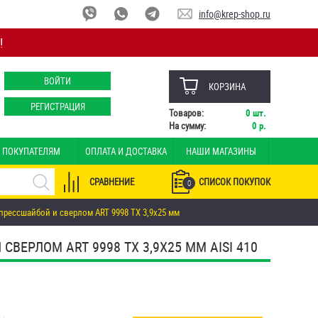
info@krep-shop.ru
!
ВОЙТИ
КОРЗИНА
РЕГИСТРАЦИЯ
Товаров:
0
шт.
На сумму:
0
р.
ПОКУПАТЕЛЯМ
ОПЛАТА И ДОСТАВКА
НАШИ МАГАЗИНЫ
СРАВНЕНИЕ
СПИСОК ПОКУПОК
0
прессшайбой и сверлом ART 9998 TX 3,9х25 мм
ЕРЛОМ ART 9998 TX 3,9Х25 ММ AISI 410