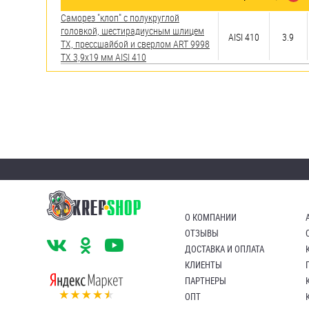
яхт
Саморез "клоп" с полукруглой
Пробки
головкой, шестирадиусным шлицем
AISI 410
3.9
TX, прессшайбой и сверлом ART 9998
Саморезы и шурупы
TX 3,9х19 мм AISI 410
Стопорные кольца
Такелаж
Хомуты
Шайбы
О КОМПАНИИ
Шпильки
ОТЗЫВЫ
Шплинты
ДОСТАВКА И ОПЛАТА
КЛИЕНТЫ
Штифты и пальцы
ПАРТНЕРЫ
ОПТ