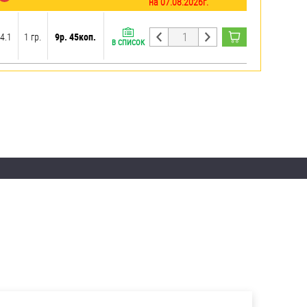
на 07.08.2026г.
-4.1
1 гр.
9р. 45коп.
В СПИСОК